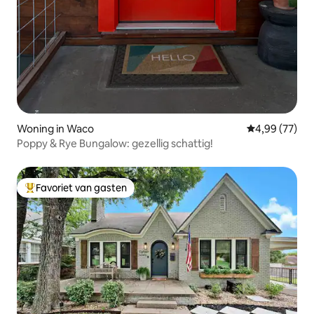
Woning in Waco
Gemiddelde be
4,99 (77)
Poppy & Rye Bungalow: gezellig schattig!
Favoriet van gasten
Topfavoriet van gasten