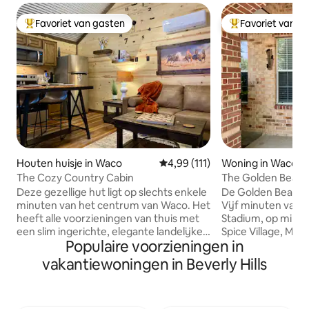
Favoriet van gasten
Favoriet van g
Topfavoriet van gasten
Topfavoriet van 
Houten huisje in Waco
Gemiddelde beoordeling van 4,9
4,99 (111)
Woning in Waco
The Cozy Country Cabin
The Golden Bear's L
Univ
Deze gezellige hut ligt op slechts enkele
De Golden Bear 's La
minuten van het centrum van Waco. Het
Vijf minuten van 
heeft alle voorzieningen van thuis met
Stadium, op minde
een slim ingerichte, elegante landelijke
Spice Village, Mag
Populaire voorzieningen in
sfeer. Van het queensize bed tot de full-
Park en de dierent
size wasmachine en droger. Hoewel er
Magnolia Table. O
vakantiewoningen in Beverly Hills
een complete keuken is, is er geen detail
parking. Dit is de 
over het hoofd gezien als het gaat om
beschikbaar, kun
het gebruik van alle beschikbare ruimte
voor twee gezinn