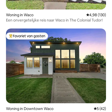
Woning in Waco
Gemiddelde beo
4,98 (130)
Een onvergetelijke reis naar Waco in The Colonial Tudor!
Favoriet van gasten
Topfavoriet van gasten
Woning in Downtown Waco
Gemiddelde
5 (42)