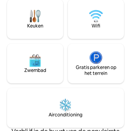
in dit kleine huis. Leun achterover,
verhuurd. Starbuck
ontspan en log in op je favoriete
afstand. Er is ee
streaming-app op twee 55inch 4K-tv 's,
achtertuin met een 
of wieg je zorgen weg op de veranda in
vuurplaats aanwezi
de rust en stilte terwijl je geniet van de
hebben een UV-sy
Keuken
Wifi
sterren zonder alle auto' s!
bacteriën en schi
Toetsenbord.
Gratis parkeren op
Zwembad
het terrein
Airconditioning