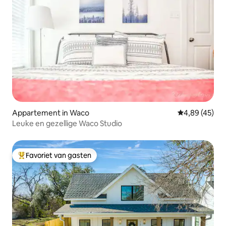
Appartement in Waco
Gemiddelde be
4,89 (45)
Leuke en gezellige Waco Studio
Favoriet van gasten
Topfavoriet van gasten