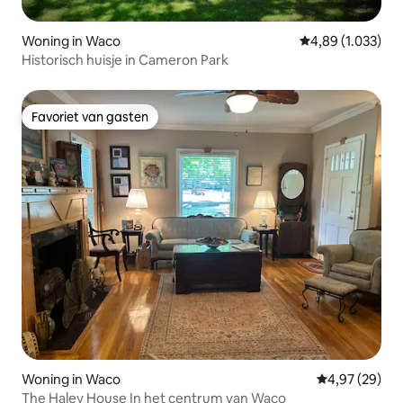
Woning in Waco
Gemiddelde beoor
4,89 (1.033)
Historisch huisje in Cameron Park
Favoriet van gasten
Favoriet van gasten
Woning in Waco
Gemiddelde be
4,97 (29)
The Haley House In het centrum van Waco