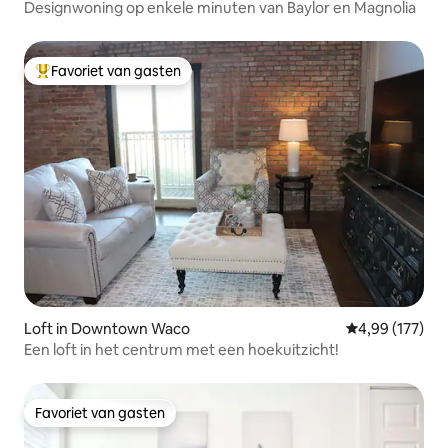
Designwoning op enkele minuten van Baylor en Magnolia
Favoriet van gasten
Topfavoriet van gasten
Loft in Downtown Waco
Gemiddelde beo
4,99 (177)
Een loft in het centrum met een hoekuitzicht!
Favoriet van gasten
Favoriet van gasten