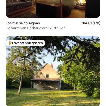
Joert in Saint-Aignan
Gemiddelde beo
4,81 (178)
De yurts van Herbaudière: Yurt "Od"
Favoriet van gasten
Topfavoriet van gasten