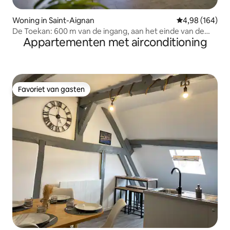
Woning in Saint-Aignan
Gemiddelde beo
4,98 (164)
De Toekan: 600 m van de ingang, aan het einde van de
Appartementen met airconditioning
parkeerplaats
Favoriet van gasten
Favoriet van gasten