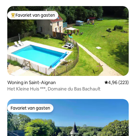
Favoriet van gasten
Topfavoriet van gasten
Woning in Saint-Aignan
Gemiddelde beo
4,96 (223)
Het Kleine Huis ***, Domaine du Bas Bachault
Favoriet van gasten
Favoriet van gasten