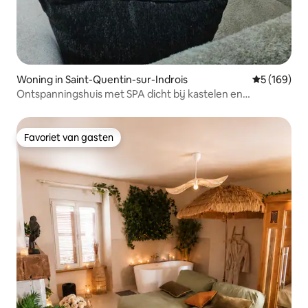
Woning in Saint-Quentin-sur-Indrois
Gemiddelde 
5 (169)
Ontspanningshuis met SPA dicht bij kastelen en
dierentuin
Favoriet van gasten
Favoriet van gasten