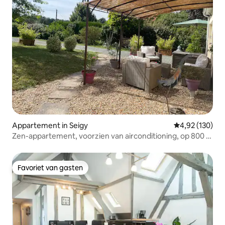
Appartement in Seigy
Gemiddelde beo
4,92 (130)
Zen-appartement, voorzien van airconditioning, op 800 m
van het ZooParc
Favoriet van gasten
Favoriet van gasten