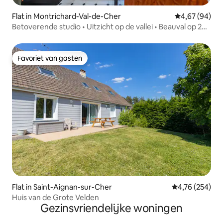
Flat in Montrichard-Val-de-Cher
Gemiddelde be
4,67 (94)
Betoverende studio • Uitzicht op de vallei • Beauval op 20
minuten
Favoriet van gasten
Favoriet van gasten
Flat in Saint-Aignan-sur-Cher
Gemiddelde beo
4,76 (254)
Huis van de Grote Velden
Gezinsvriendelijke woningen