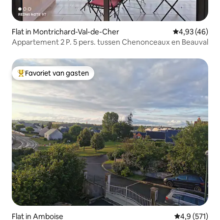
Flat in Montrichard-Val-de-Cher
Gemiddelde be
4,93 (46)
Appartement 2 P. 5 pers. tussen Chenonceaux en Beauval
Favoriet van gasten
Topfavoriet van gasten
Flat in Amboise
Gemiddelde be
4,9 (571)