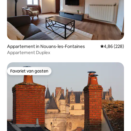
Appartement in Nouans-les-Fontaines
Gemiddelde beo
4,86 (228)
Appartement Duplex
Favoriet van gasten
Favoriet van gasten