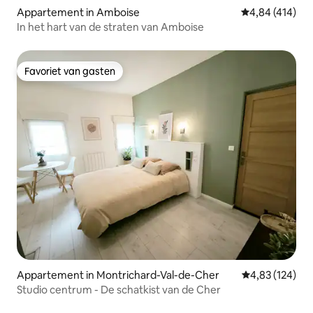
Appartement in Amboise
Gemiddelde beo
4,84 (414)
In het hart van de straten van Amboise
Favoriet van gasten
Favoriet van gasten
Appartement in Montrichard-Val-de-Cher
Gemiddelde beo
4,83 (124)
Studio centrum - De schatkist van de Cher