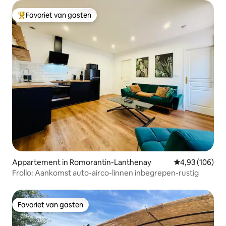
Favoriet van gasten
Topfavoriet van gasten
Appartement in Romorantin-Lanthenay
Gemiddelde beo
4,93 (106)
Frollo: Aankomst auto-airco-linnen inbegrepen-rustig
Favoriet van gasten
Favoriet van gasten