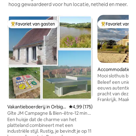
hoog gewaardeerd voor hun locatie, netheid en meer.
Favoriet van gasten
Favoriet van g
Topfavoriet van gasten
Topfavoriet van 
Accommodatie in
Mooi slothuis bij
Loire-vallei
Beleef een unieke 
eeuws autentiek s
pracht van deze g
Frankrijk. Maak e
fietstocht, voor het
Vakantieboerderij in Orbign
Gemiddelde beoordeling van 4,9
4,99 (175)
Rijd helemaal naar
y
Gîte JM Campagne & Bien-être-12 min
Chenonceau. Dit 
van Zoo Beauval
Een huisje dat de charme van het
heeft een grote t
platteland combineert met een
natuur en een ad
industriële stijl. Rustig, je bevindt je op 11
op de rivier de Ch