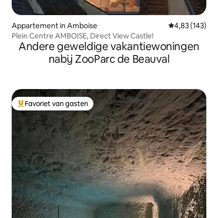
Appartement in Amboise
Gemiddelde beo
4,83 (143)
Plein Centre AMBOISE, Direct View Castle!
Andere geweldige vakantiewoningen
nabij ZooParc de Beauval
Favoriet van gasten
Topfavoriet van gasten