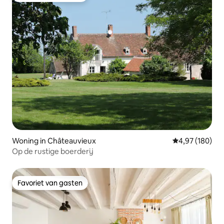
Woning in Châteauvieux
Gemiddelde beo
4,97 (180)
Op de rustige boerderij
Favoriet van gasten
Favoriet van gasten