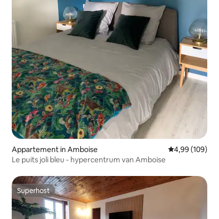
Appartement in Amboise
Gemiddelde beo
4,99 (109)
Le puits joli bleu - hypercentrum van Amboise
Superhost
Superhost