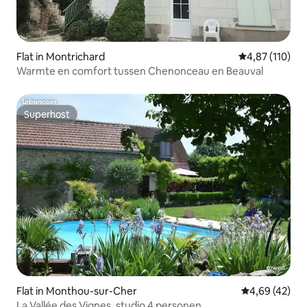
Flat in Montrichard
Gemiddelde beo
4,87 (110)
Warmte en comfort tussen Chenonceau en Beauval
Superhost
Superhost
Flat in Monthou-sur-Cher
Gemiddelde be
4,69 (42)
La Vallée des Vignes, studio 4 personen