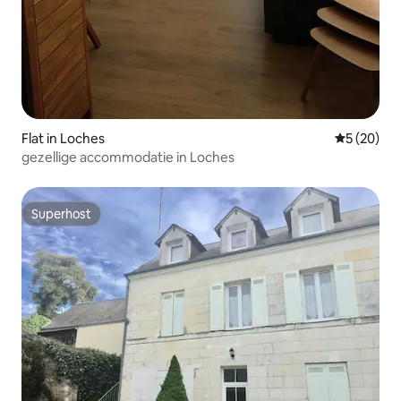
Flat in Loches
Gemiddelde
5 (20)
gezellige accommodatie in Loches
Superhost
Superhost