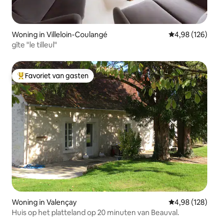
Woning in Villeloin-Coulangé
Gemiddelde beo
4,98 (126)
gîte "le tilleul"
Favoriet van gasten
Topfavoriet van gasten
Woning in Valençay
Gemiddelde beo
4,98 (128)
Huis op het platteland op 20 minuten van Beauval.