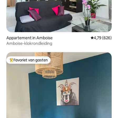
Appartement in Amboise
Gemiddelde beo
4,79 (626)
Amboise-klokrondleiding
Favoriet van gasten
Topfavoriet van gasten