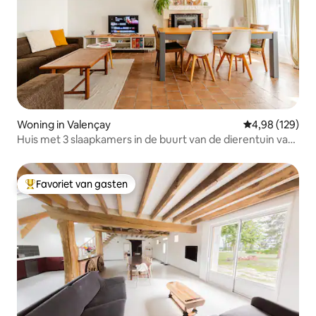
Woning in Valençay
Gemiddelde beo
4,98 (129)
Huis met 3 slaapkamers in de buurt van de dierentuin van
Beauval en kastelen
Favoriet van gasten
Topfavoriet van gasten