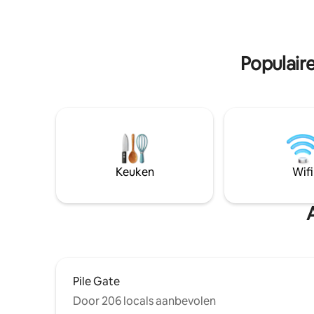
gemeubileerd terras met uitzicht op de
gastvrijhe
Adriatische Zee, dat een
zorgen dat
adembenemend uitzicht op het
historische Dubrovnik biedt. Gasten
Populaire
kunnen ontspannen in de tuin, ingericht
met barbecuefaciliteiten en een
eethoek in de buitenlucht onder de
pergola. Ligstoelen zijn aanwezig.
Wasfaciliteiten bestaan uit een
wasmachine en een droger.
Keuken
Wifi
Pile Gate
Door 206 locals aanbevolen