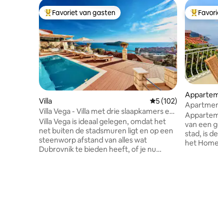
Favoriet van gasten
Favor
Topfavoriet van gasten
Topfavor
Apparte
Villa
Gemiddelde beoordel
5 (102)
Apartment
Villa Vega - Villa met drie slaapkamers en
Apparteme
zwembad
Villa Vega is ideaal gelegen, omdat het
van een 
net buiten de stadsmuren ligt en op een
stad, is d
steenworp afstand van alles wat
het Home 
Dubrovnik te bieden heeft, of je nu
Best Atti
geïnteresseerd bent in de historische
2017. We 
oude stad en de vele
prestatie,
bezienswaardigheden of in de
waar we o
mediterrane zon en zwemmen in de
fakkels 
kristalheldere Adriatische zee. Villa Vega,
professio
prachtige villa met drie slaapkamers,
van onze ruimte. Genie
heeft een eigen buitenzwembad en een
van huis,