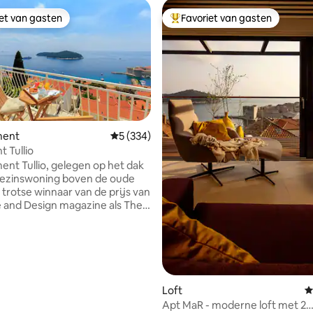
iet van gasten
Favoriet van gasten
iet van gasten
Topfavoriet van gasten
ment
Gemiddelde beoordeling van 5 op 5, 334 r
5 (334)
ing van 5 op 5, 102 recensies
 Tullio
nt Tullio, gelegen op het dak
gezinswoning boven de oude
e trotse winnaar van de prijs van
and Design magazine als The
c Apartment in Kroatië voor
zijn enorm trots op onze
 omdat dit een familiebedrijf is
nze visies en decoratieve
combineerden zonder
nele hulp bij het ontwerpen
Loft
G
t van je thuis weg
Apt MaR - moderne loft met 2
 we zijn hier om onze warme