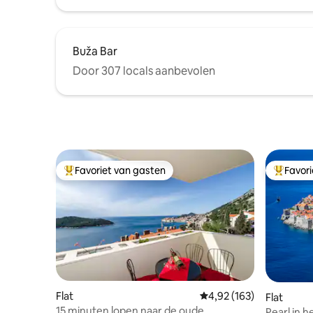
Buža Bar
Door 307 locals aanbevolen
Favoriet van gasten
Favor
Topfavoriet van gasten
Topfavor
Flat
Gemiddelde beoordeling
4,92 (163)
Flat
15 minuten lopen naar de oude
Pearl in 