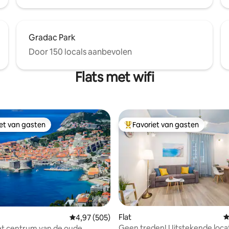
Gradac Park
Door 150 locals aanbevolen
Flats met wifi
iet van gasten
Favoriet van gasten
iet van gasten
Topfavoriet van gasten
 van 4,92 op 5, 163 recensies
Flat
G
Gemiddelde beoordeling van 4,97 op 5, 505 r
4,97 (505)
Geen treden! Uitstekende locat
het centrum van de oude