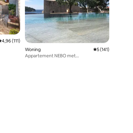
Gemiddelde beoordeling van 4,96 op 5, 111 recensies
4,96 (111)
Woning
Gemiddelde beoorde
5 (141)
Appartement NEBO met
overloopzwembad
ecensies