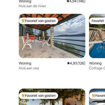
Woning
Gemiddelde beoordeling
4,94 (146)
Huis aan de rivier
Favoriet van gasten
Favoriet
Topfavoriet van gasten
Favoriet
Woning
Gemiddelde beoordeling
4,93 (126)
Woning
Huis aan zee
Cottage 
uitzicht o
Favoriet van gasten
Favor
Topfavoriet van gasten
Topfavor