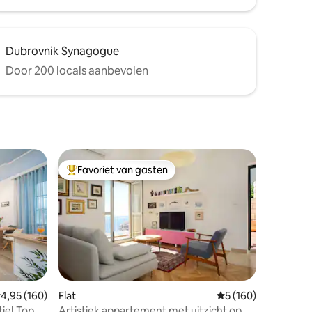
Dubrovnik Synagogue
Door 200 locals aanbevolen
Favoriet van gasten
Topfavoriet van gasten
emiddelde beoordeling van 4,95 op 5, 160 recensies
4,95 (160)
Flat
Gemiddelde beoordel
5 (160)
ecensies
ie! Top
Artistiek appartement met uitzicht op de