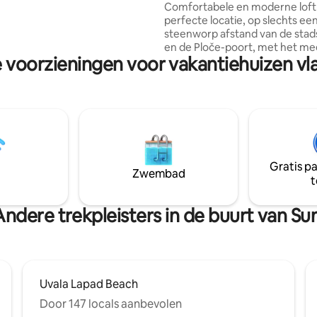
slaapkamers en uitzicht op de 
Comfortabele en moderne loft
id uit te breiden en ervoor te
perfecte locatie, op slechts ee
 je vakantie onvergetelijk is.
steenworp afstand van de sta
en de Ploče-poort, met het me
 voorzieningen voor vakantiehuizen vla
verbazingwekkende uitzicht o
stad, zee en het eiland Lokrum
bestaat uit 2 tweepersoonssla
badkamer, toilet, volledig uitge
keuken, kantoor en bedrieglijk
woonkamer met terras met uit
magische daken en de oude ha
Dubrovnik. Gelegen net boven
Gratis p
binnenstad in Ploče gebied, alle
Zwembad
t
belangrijke attracties en stran
op loopafstand.
Andere trekpleisters in de buurt van Sun
Uvala Lapad Beach
Door 147 locals aanbevolen