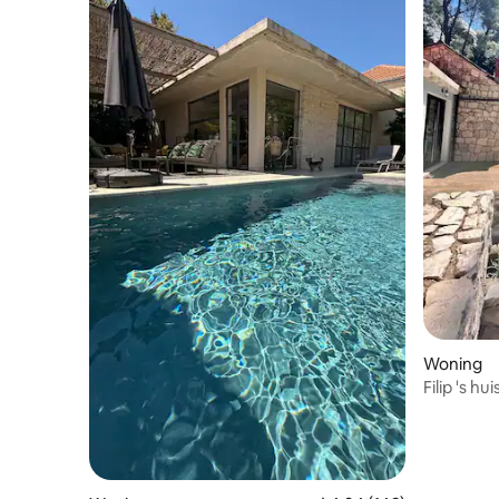
Woning
Filip 's hui