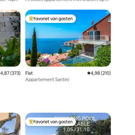
oude stad
Favoriet van gasten
Topfavoriet van gasten
emiddelde beoordeling van 4,87 op 5, 373 recensies
4,87 (373)
Flat
Gemiddelde beoordeling
4,98 (210)
Appartement Santini
ecensies
Favoriet van gasten
Topfavoriet van gasten