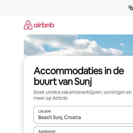
Ga
direct
naar
inhoud
Accommodaties in de
buurt van Sunj
Boek unieke vakantieverblijven, woningen en
meer op Airbnb
Locatie
Wanneer er resultaten beschikbaar zijn, maak je 
Aankomst