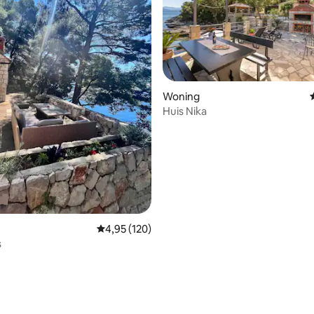
Woning
Huis Nika
Gemiddelde beoordeling van 4,95 op 5, 120 r
4,95 (120)
s