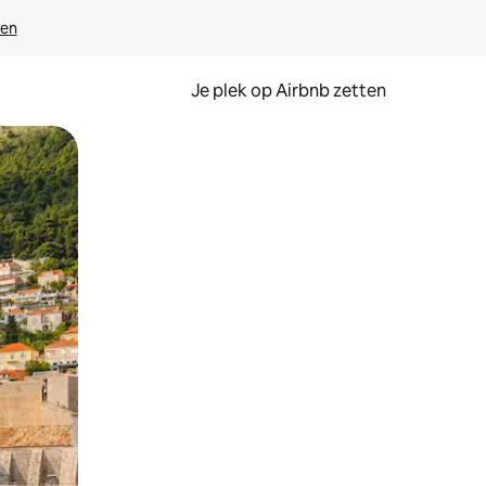
ven
Je plek op Airbnb zetten
en of swipen.