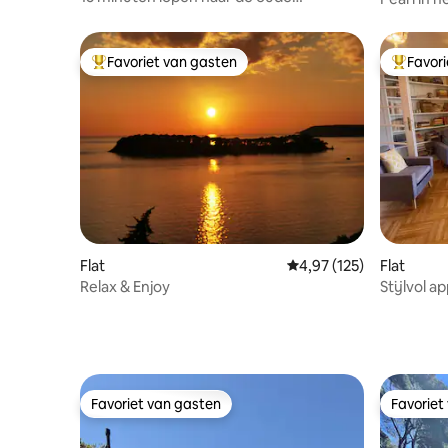
binnenstad - Perfect balkon 2BDR
binnenst
Favoriet van gasten
Favor
Topfavoriet van gasten
Topfavor
Flat
Gemiddelde beoordeling
4,97 (125)
Flat
Relax & Enjoy
Stijlvol 
adembene
Favoriet van gasten
Favoriet
Favoriet van gasten
Favoriet