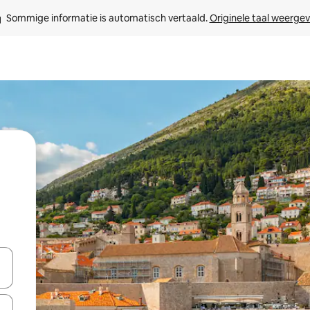
Sommige informatie is automatisch vertaald. 
Originele taal weerge
een keuze met je de pijltjestoetsen omhoog en omlaag, óf door te tikk