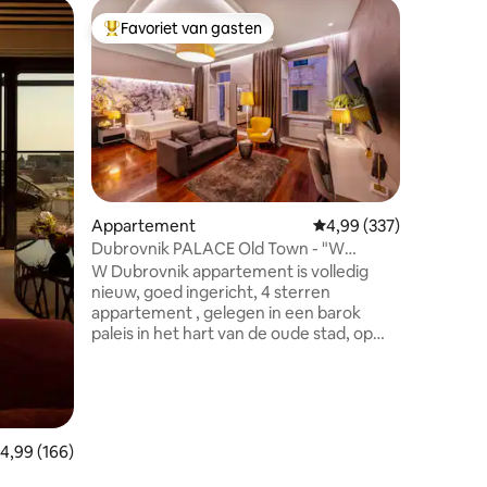
Apparte
Favoriet van gasten
Favor
Topfavoriet van gasten
Topfavo
Socialist
NIEUW!
“Socialist
appartem
het prach
gelegen o
(een van
stad Dub
genieten 
oude sta
ecensies
Appartement
Gemiddelde beoordeling
4,99 (337)
Lawrence
Dubrovnik PALACE Old Town - "W
klokkent
Apartment"
W Dubrovnik appartement is volledig
kathedra
nieuw, goed ingericht, 4 sterren
klooster. Leun achterover, ontspan en
appartement , gelegen in een barok
geniet v
paleis in het hart van de oude stad, op
geluiden
slechts een steenworp afstand van de
hoofdstraat Stradun. Dit barokke paleis is
omgeven door musea, kunstgaleries,
culturele monumenten, koffiebars,
restaurants, evenals in de buurt van
emiddelde beoordeling van 4,99 op 5, 166 recensies
4,99 (166)
verschillende stranden: Banje, Šulić,
Danče en Buža. Het appartement is