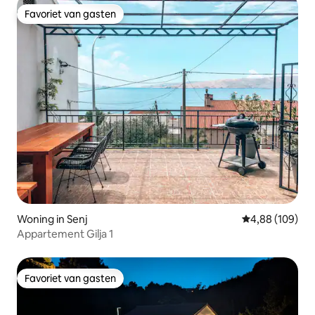
Favoriet van gasten
Favoriet van gasten
Woning in Senj
Gemiddelde beo
4,88 (109)
Appartement Gilja 1
Favoriet van gasten
Favoriet van gasten