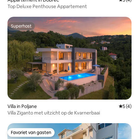
Top Deluxe Penthouse Appartement
Superhost
Superhost
Villa in Poljane
Gemiddeld
5 (4)
Villa Ziganto met uitzicht op de Kvarnerbaai
Favoriet van gasten
Favoriet van gasten