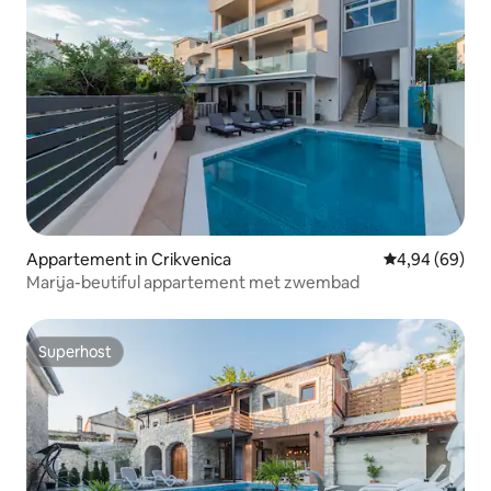
Appartement in Crikvenica
Gemiddelde be
4,94 (69)
Marija-beutiful appartement met zwembad
Superhost
Superhost