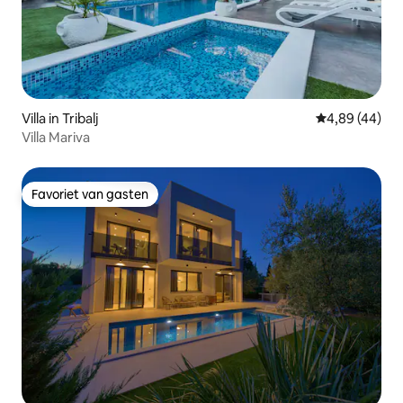
Villa in Tribalj
Gemiddelde be
4,89 (44)
Villa Mariva
Favoriet van gasten
Favoriet van gasten