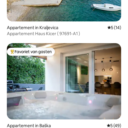
Appartement in Kraljevica
Gemiddelde
5 (14)
Appartement Haus Kicer ( 97691-A1 )
Favoriet van gasten
Topfavoriet van gasten
Appartement in Baška
Gemiddelde
5 (49)