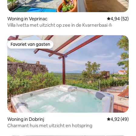
Woning in Veprinac
Gemiddelde be
4,94 (52)
Villa Ivetta met uitzicht op zee in de Kvarnerbaai ⛵
Favoriet van gasten
Favoriet van gasten
Woning in Dobrinj
Gemiddelde be
4,92 (49)
Charmant huis met uitzicht en hotspring