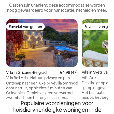
Gasten zijn unaniem: deze accommodaties worden
hoog gewaardeerd voor hun locatie, netheid en meer.
Favoriet van gasten
Favoriet van gas
Favoriet van gasten
Favoriet van gas
Villa in Sveti Ivan
Villa in Grižane-Belgrad
Gemiddelde beoordeling van 4,
4,98 (47)
Villa Anka
Villa Bell Aria | Natuur, privacy en pure
ontspanning
De villa ligt op ee
Ontsnap naar een luxe privévilla omringd
ligt op ongeveer 
door natuur, op slechts 5 minuten van
Het bestaat uit e
Crikvenica. Geniet van een verwarmd
huis uit het begin
zwembad, een buitenjacuzzi, een
Populaire voorzieningen voor
een nieuw deel, 
wijnhoek en een rustige tuin. Perfect
grote glazen oppe
voor gezinnen of vrienden die op zoek
huisdiervriendelijke woningen in de
interieur van het 
zijn naar privacy in de buurt van de