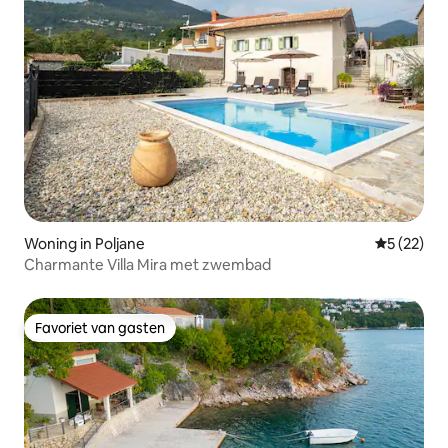
Woning in Poljane
Gemiddelde
5 (22)
Charmante Villa Mira met zwembad
Favoriet van gasten
Favoriet van gasten