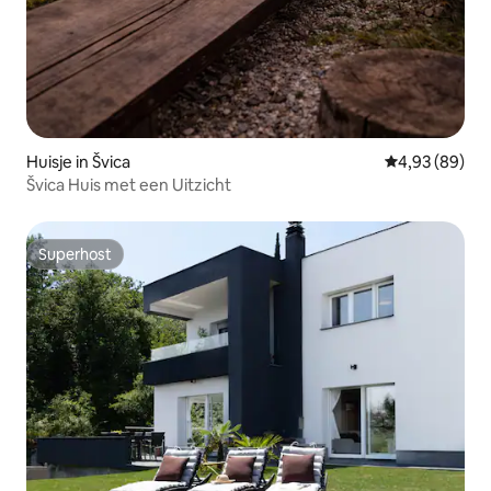
Huisje in Švica
Gemiddelde be
4,93 (89)
Švica Huis met een Uitzicht
Superhost
Superhost