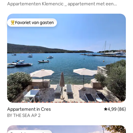
Appartementen Klemencic _ appartement met een
eigen bubbelbad
Favoriet van gasten
Topfavoriet van gasten
Appartement in Cres
Gemiddelde be
4,99 (86)
BY THE SEA AP 2