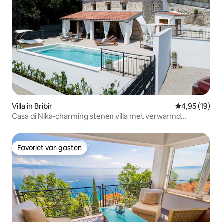
Villa in Bribir
Gemiddelde be
4,95 (19)
Casa di Nika-charming stenen villa met verwarmd
zwembad
Favoriet van gasten
Favoriet van gasten