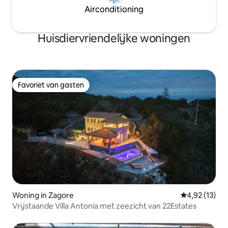
Airconditioning
Huisdiervriendelijke woningen
Favoriet van gasten
Favoriet van gasten
Woning in Zagore
Gemiddelde be
4,92 (13)
Vrijstaande Villa Antonia met zeezicht van 22Estates