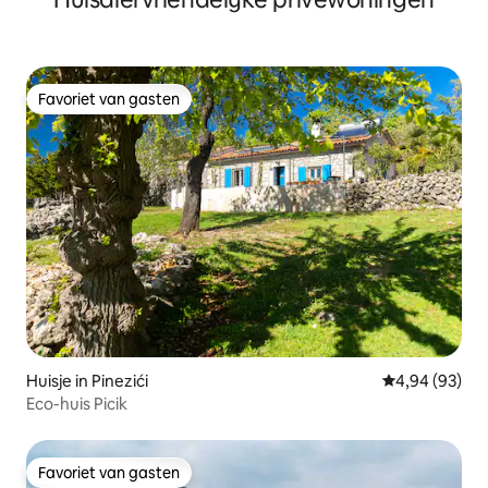
Favoriet van gasten
Favoriet van gasten
Huisje in Pinezići
Gemiddelde be
4,94 (93)
Eco-huis Picik
Favoriet van gasten
Favoriet van gasten