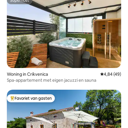
Superhost
Superhost
Woning in Crikvenica
Gemiddelde be
4,84 (49)
Spa-appartement met eigen jacuzzi en sauna
Favoriet van gasten
Topfavoriet van gasten