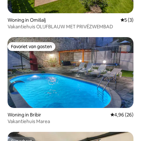
Woning in Omišalj
Gemiddeld
5 (3)
Vakantiehuis OLIJFBLAUW MET PRIVÉZWEMBAD
Favoriet van gasten
Favoriet van gasten
Woning in Bribir
Gemiddelde be
4,96 (26)
Vakantiehuis Marea