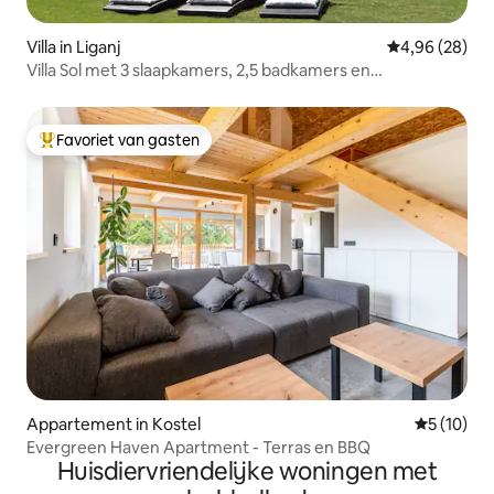
Villa in Liganj
Gemiddelde be
4,96 (28)
Villa Sol met 3 slaapkamers, 2,5 badkamers en
uitzichtterras
Favoriet van gasten
Topfavoriet van gasten
Appartement in Kostel
Gemiddelde
5 (10)
Evergreen Haven Apartment - Terras en BBQ
Huisdiervriendelijke woningen met