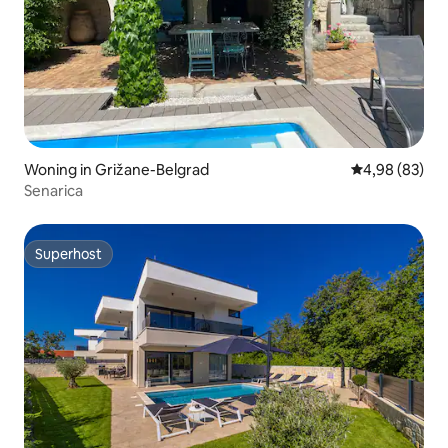
Woning in Grižane-Belgrad
Gemiddelde be
4,98 (83)
Senarica
Superhost
Superhost