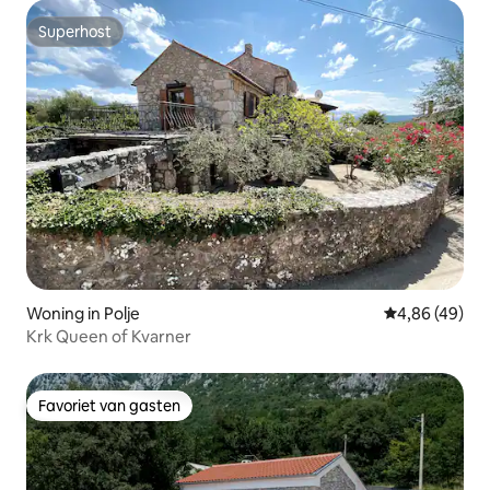
Superhost
Superhost
Woning in Polje
Gemiddelde be
4,86 (49)
Krk Queen of Kvarner
Favoriet van gasten
Favoriet van gasten