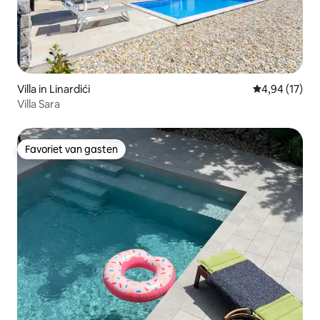
Villa in Linardići
Gemiddelde be
4,94 (17)
Villa Sara
Favoriet van gasten
Favoriet van gasten