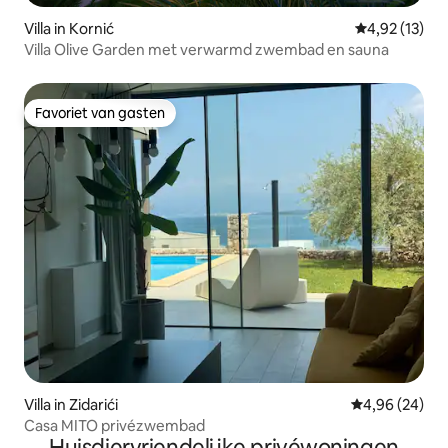
Villa in Kornić
Gemiddelde be
4,92 (13)
Villa Olive Garden met verwarmd zwembad en sauna
Favoriet van gasten
Favoriet van gasten
Villa in Zidarići
Gemiddelde be
4,96 (24)
Casa MITO privézwembad
Huisdiervriendelijke privéwoningen