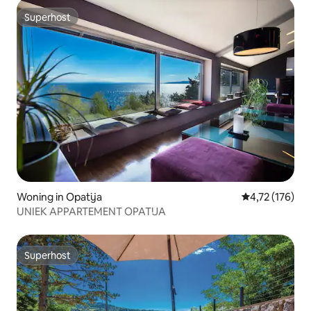
Superhost
Superhost
Woning in Opatija
Gemiddelde beo
4,72 (176)
UNIEK APPARTEMENT OPATIJA
Superhost
Superhost