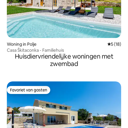
Woning in Polje
Gemiddelde
5 (18)
Casa Škitaconka - Familiehuis
Huisdiervriendelijke woningen met
zwembad
Favoriet van gasten
Favoriet van gasten