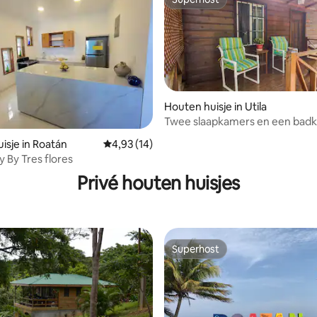
Superhost
eling van 5 op 5, 4 recensies
Houten huisje in Utila
Twee slaapkamers en een bad
isje in Roatán
Gemiddelde beoordeling van 4,93 op 5, 14 r
4,93 (14)
ty By Tres flores
Privé houten huisjes
Superhost
Superhost