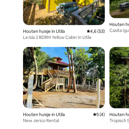
Houten hu
Casita Ig
Houten huisje in Utila
Gemiddelde beoordeli
4,6 (53)
zee ontm
La Isla 2 BDRM Yellow Cabin In Utila
Houten huisje in Utila
Gemiddelde beoord
5 (4)
Houten hu
New Jerico Rental
Tropisch t