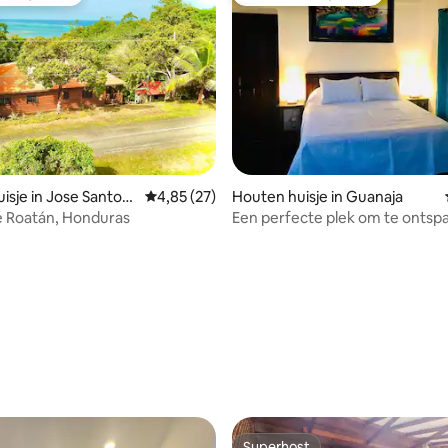
 van gasten
Favoriet van gasten
isje in Jose Santos
Gemiddelde beoordeling van 4,85 op 5, 27 r
4,85 (27)
Houten huisje in Guanaja
é Roatán, Honduras
Een perfecte plek om te onts
ng van 4,5 op 5, 16 recensies
Superhost