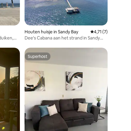
ecensies
Houten huisje in Sandy Bay
Gemiddelde beoordel
4,71 (7)
duiken,
Dee's Cabana aan het strand in Sandy
Bay
Superhost
Superhost
ecensies