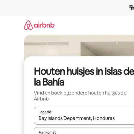
Ga
direct
naar
inhoud
Houten huisjes in Islas d
la Bahía
Vind en boek bijzondere houten huisjes op
Airbnb
Locatie
Wanneer er resultaten beschikbaar zijn, maak je 
Aankomst