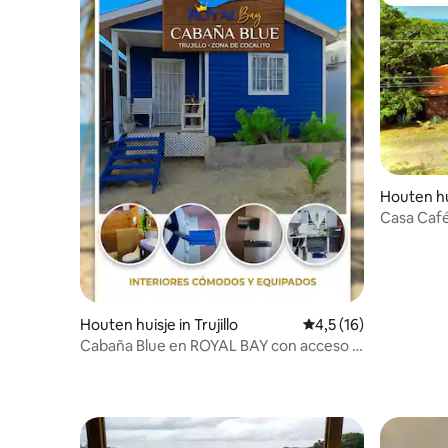
Favoriet
Houten hu
Guardiola
Casa Caf
Houten huisje in Trujillo
Gemiddelde beoordeli
4,5 (16)
Cabaña Blue en ROYAL BAY con acceso a
la playa