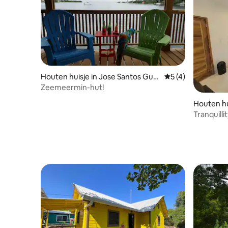
Houten huisje in Jose Santos Guar
Gemiddelde beoord
5 (4)
diola
Zeemeermin-hut!
Houten hu
Tranquilli