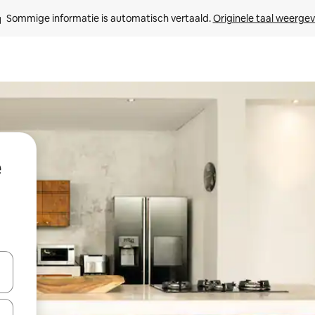
Sommige informatie is automatisch vertaald. 
Originele taal weerge
e
een keuze met je de pijltjestoetsen omhoog en omlaag, óf door te tikk