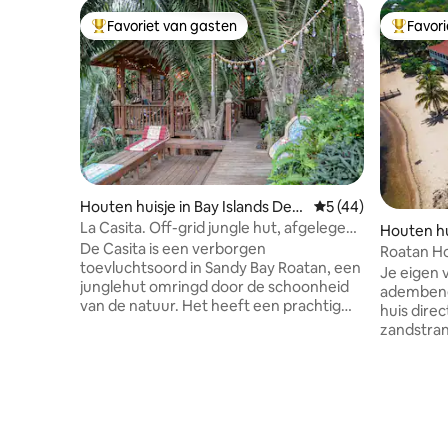
Favoriet van gasten
Favor
Topfavoriet van gasten
Topfavor
Houten huisje in Bay Islands Dep
Gemiddelde beoorde
5 (44)
artment
La Casita. Off-grid jungle hut, afgelegen
Houten hu
toevluchtsoord
De Casita is een verborgen
duras
Roatan 
toevluchtsoord in Sandy Bay Roatan, een
privéstra
Je eigen 
junglehut omringd door de schoonheid
adembene
van de natuur. Het heeft een prachtig
huis direc
uitzicht op de vallei omlijst door
zandstran
prachtige oude palmbomen en tropisch
oceaan en
hardhout. Het jungle dek met uitzicht op
een veili
de vallei is een relaxte plek om te
Rock. Hut heeft 2 slaapkamers elk 1
ontspannen; schaduwrijk van de
queensize
middaghitte en perfect om te loungen
airconditi
terwijl je naar de nachtelijke hemel kijkt.
keuken, r