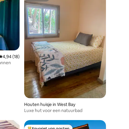
Superhost
ecensies
Gemiddelde beoordeling van 4,94 op 5, 18 recensies
4,94 (18)
pannen
Houten huisje in West Bay
Luxe hut voor een natuurbad
Favoriet van gasten