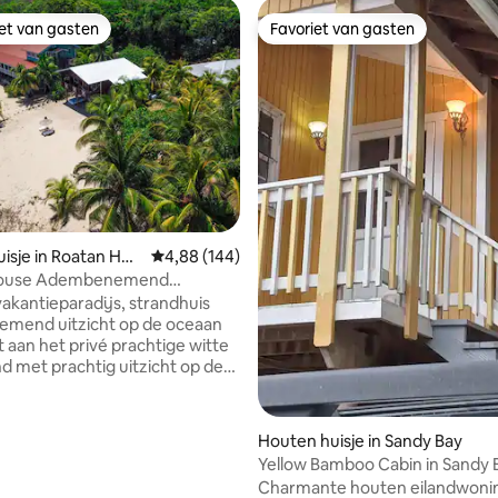
iet van gasten
Favoriet van gasten
iet van gasten
Favoriet van gasten
ling van 5 op 5, 44 recensies
isje in Roatan Hon
Gemiddelde beoordeling van 4,88 op 5, 144 r
4,88 (144)
House Adembenemend
nd met zeezicht
vakantieparadijs, strandhuis
mend uitzicht op de oceaan
t aan het privé prachtige witte
d met prachtig uitzicht op de
 bries. Is gelegen Sandy Bay in
ge en mooie buurt van Lawson
Houten huisje in Sandy Bay
 bed, plafondventilator,
Yellow Bamboo Cabin in Sandy 
oning, volledig uitgeruste
Charmante houten eilandwonin
oestvrijstalen apparaten en