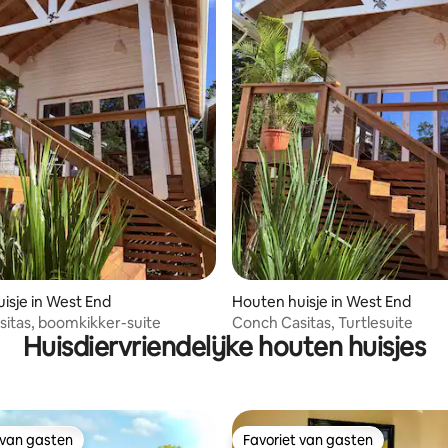
isje in West End
Houten huisje in West End
itas, boomkikker-suite
Conch Casitas, Turtlesuite
Huisdiervriendelijke houten huisjes
 van gasten
Favoriet van gasten