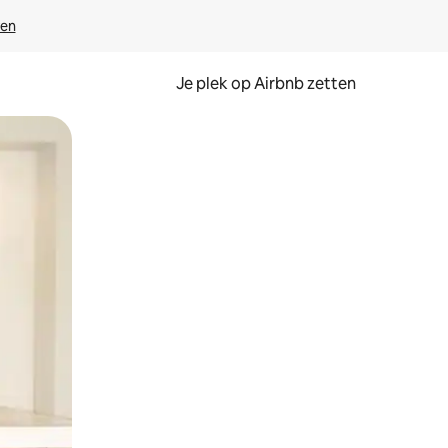
ven
Je plek op Airbnb zetten
en of swipen.