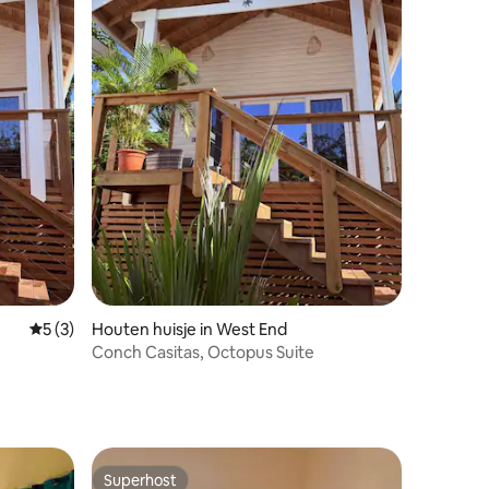
Gemiddelde beoordeling van 5 op 5, 3 recensies
5 (3)
Houten huisje in West End
Conch Casitas, Octopus Suite
Superhost