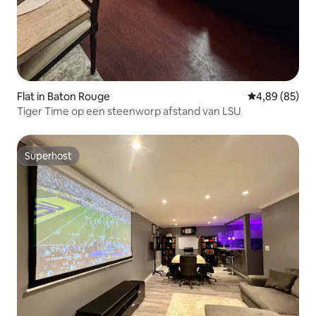
Flat in Baton Rouge
Gemiddelde be
4,89 (85)
Tiger Time op een steenworp afstand van LSU
Superhost
Superhost