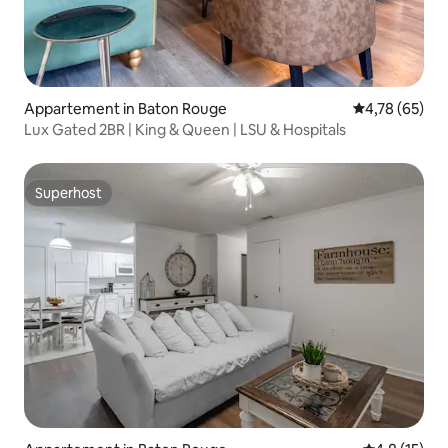
Appartement in Baton Rouge
Gemiddelde be
4,78 (65)
Lux Gated 2BR | King & Queen | LSU & Hospitals
Superhost
Superhost