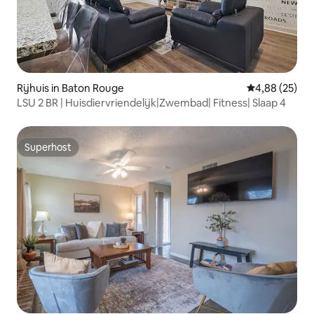
Rijhuis in Baton Rouge
Gemiddelde be
4,88 (25)
LSU 2 BR | Huisdiervriendelijk|Zwembad| Fitness| Slaap 4
Superhost
Superhost