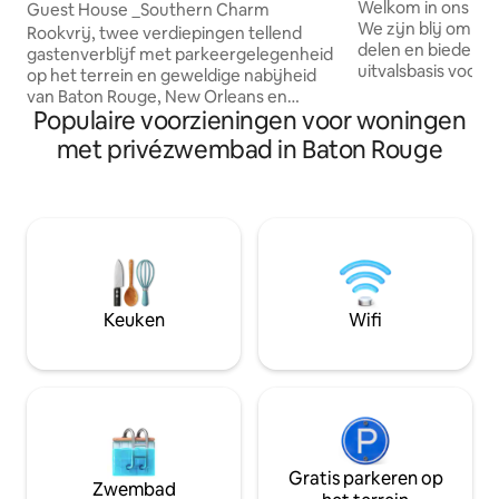
prings
Welkom in ons gezi
Guest House _Southern Charm
We zijn blij om on
Rookvrij, twee verdiepingen tellend
delen en bieden 
gastenverblijf met parkeergelegenheid
uitvalsbasis voor
op het terrein en geweldige nabijheid
omgeving en het 
van Baton Rouge, New Orleans en
herinneringen. O
Populaire voorzieningen voor woningen
omliggende gebieden. Volledige
ruime indeling, ee
kitchenette, een aangepaste
met privézwembad in Baton Rouge
keuken en een o
inloopdouche en een comfortabele
achtertuin, perfe
moderne leefruimte. Houd er rekening
groepen. Ga naar het centrum en
mee dat slaapaccommodaties zich
ontdek de allure 
voornamelijk op de 2e verdieping
historische bezie
bevinden met lagere plafondhoogten,
bezoeken, festiva
maar dat de badkamer zich op de 1e
thuiswedstrijden b
verdieping bevindt. Verhuurder
smaakpapillen een
beoordeelt elke reservering op basis
Keuken
Wifi
met een culinaire 
van, maar niet beperkt tot, de reden
vergeten!
voor reizen, eerdere Airbnb-ervaring en
het aantal/de relatie van gasten die
reserveren.
Gratis parkeren op
Zwembad