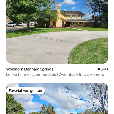
Woning in Denham Springs
Gemiddeld
5 (4)
Leuke familieaccommodatie | Zwembad• 5 slaapkamers
Favoriet van gasten
Favoriet van gasten