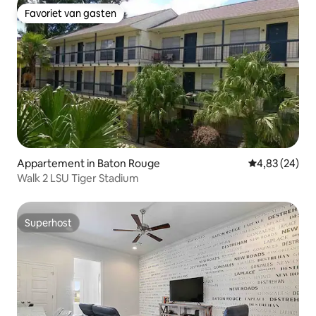
Favoriet van gasten
Favoriet van gasten
Appartement in Baton Rouge
Gemiddelde be
4,83 (24)
Walk 2 LSU Tiger Stadium
Superhost
Superhost