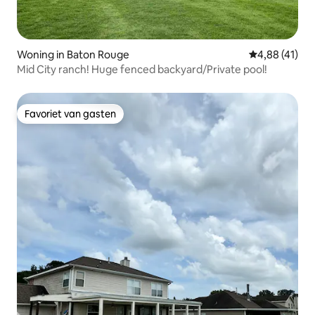
Woning in Baton Rouge
Gemiddelde be
4,88 (41)
Mid City ranch! Huge fenced backyard/Private pool!
Favoriet van gasten
Favoriet van gasten