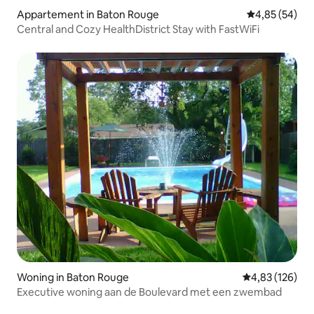
Appartement in Baton Rouge
Gemiddelde be
4,85 (54)
Central and Cozy HealthDistrict Stay with FastWiFi
Woning in Baton Rouge
Gemiddelde beo
4,83 (126)
Executive woning aan de Boulevard met een zwembad