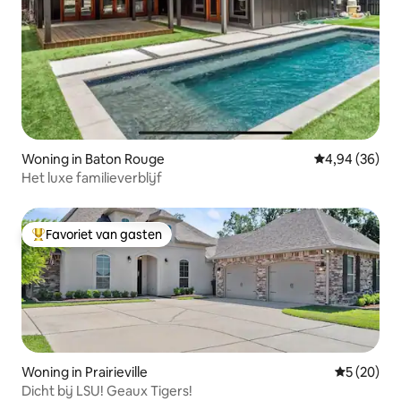
Woning in Baton Rouge
Gemiddelde be
4,94 (36)
Het luxe familieverblijf
Favoriet van gasten
Topfavoriet van gasten
Woning in Prairieville
Gemiddelde
5 (20)
Dicht bij LSU! Geaux Tigers!