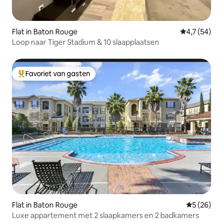
Flat in Baton Rouge
Gemiddelde b
4,7 (54)
Loop naar Tiger Stadium & 10 slaapplaatsen
Favoriet van gasten
Topfavoriet van gasten
Flat in Baton Rouge
Gemiddelde
5 (26)
Luxe appartement met 2 slaapkamers en 2 badkamers