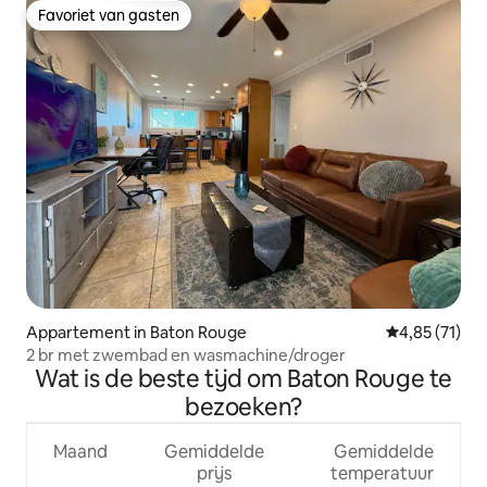
Favoriet van gasten
Favoriet van gasten
Appartement in Baton Rouge
Gemiddelde be
4,85 (71)
2 br met zwembad en wasmachine/droger
Wat is de beste tijd om Baton Rouge te
bezoeken?
Maand
Gemiddelde
Gemiddelde
prijs
temperatuur