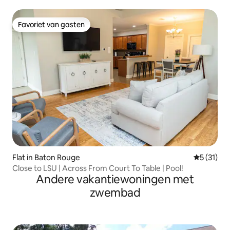
Favoriet van gasten
Favoriet van gasten
Flat in Baton Rouge
Gemiddeld
5 (31)
Close to LSU | Across From Court To Table | Pool!
Andere vakantiewoningen met
zwembad