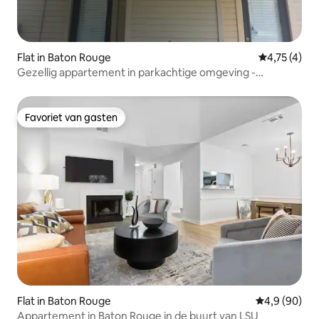
Flat in Baton Rouge
Gemiddelde 
4,75 (4)
Gezellig appartement in parkachtige omgeving -
zwembad en clubhuis
Favoriet van gasten
Favoriet van gasten
Flat in Baton Rouge
Gemiddelde b
4,9 (90)
Appartement in Baton Rouge in de buurt van LSU