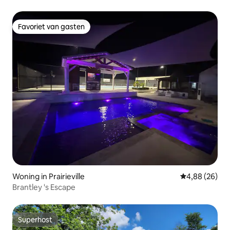
Favoriet van gasten
Favoriet van gasten
Woning in Prairieville
Gemiddelde be
4,88 (26)
Brantley 's Escape
Superhost
Superhost