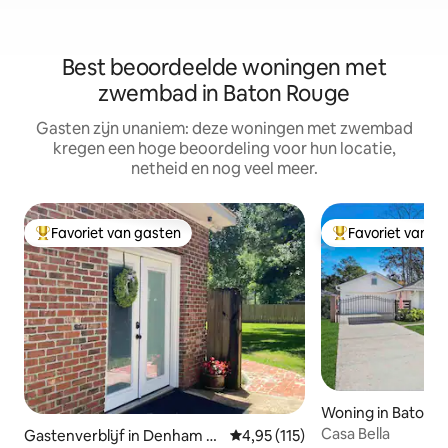
Best beoordeelde woningen met
zwembad in Baton Rouge
Gasten zijn unaniem: deze woningen met zwembad
kregen een hoge beoordeling voor hun locatie,
netheid en nog veel meer.
Favoriet van gasten
Favoriet van g
Topfavoriet van gasten
Topfavoriet van 
Woning in Baton 
Casa Bella
Gastenverblijf in Denham S
Gemiddelde beoordeling van 4,9
4,95 (115)