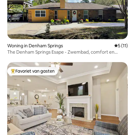
Woning in Denham Springs
Gemiddeld
5 (11)
The Denham Springs Esape - Zwembad, comfort en
charme
Favoriet van gasten
Topfavoriet van gasten