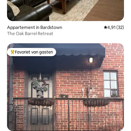
Appartement in Bardstown
Gemiddelde be
4,91 (32)
The Oak Barrel Retreat
Favoriet van gasten
Topfavoriet van gasten