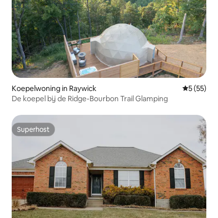
Koepelwoning in Raywick
Gemiddelde
5 (55)
De koepel bij de Ridge-Bourbon Trail Glamping
Superhost
Superhost