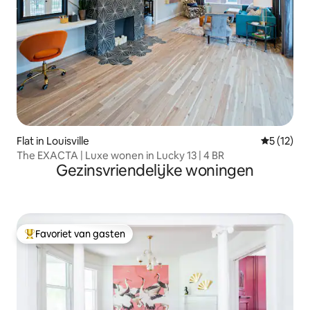
Flat in Louisville
Gemiddeld
5 (12)
The EXACTA | Luxe wonen in Lucky 13 | 4 BR
Gezinsvriendelijke woningen
Favoriet van gasten
Topfavoriet van gasten