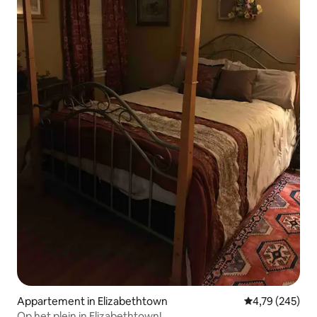
Appartement in Elizabethtown
Gemiddelde beo
4,79 (245)
Op het plein in Elizabethtown!