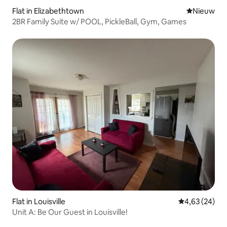
Flat in Elizabethtown
Nieuwe ac
Nieuw
2BR Family Suite w/ POOL, PickleBall, Gym, Games
Flat in Louisville
Gemiddelde be
4,63 (24)
Unit A: Be Our Guest in Louisville!