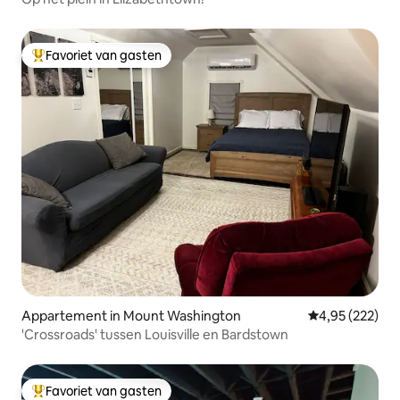
Favoriet van gasten
Topfavoriet van gasten
Appartement in Mount Washington
Gemiddelde beo
4,95 (222)
'Crossroads' tussen Louisville en Bardstown
Favoriet van gasten
Topfavoriet van gasten