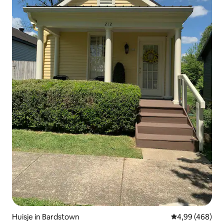
Huisje in Bardstown
Gemiddelde beo
4,99 (468)