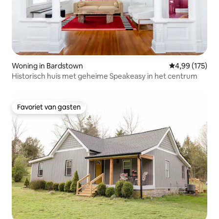
Woning in Bardstown
Gemiddelde beo
4,99 (175)
Historisch huis met geheime Speakeasy in het centrum
Favoriet van gasten
Favoriet van gasten