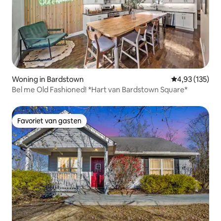
Woning in Bardstown
Gemiddelde beo
4,93 (135)
Bel me Old Fashioned! *Hart van Bardstown Square*
Favoriet van gasten
Favoriet van gasten