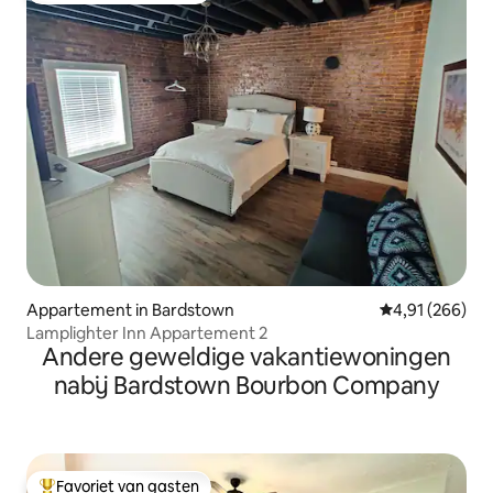
Appartement in Bardstown
Gemiddelde beo
4,91 (266)
Lamplighter Inn Appartement 2
Andere geweldige vakantiewoningen
nabij Bardstown Bourbon Company
Favoriet van gasten