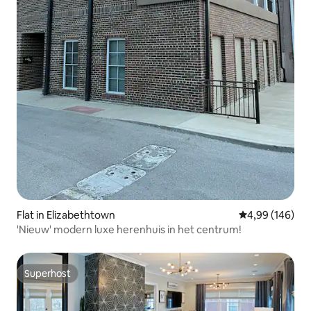
Flat in Elizabethtown
Gemiddelde beo
4,99 (146)
'Nieuw' modern luxe herenhuis in het centrum!
Superhost
Superhost