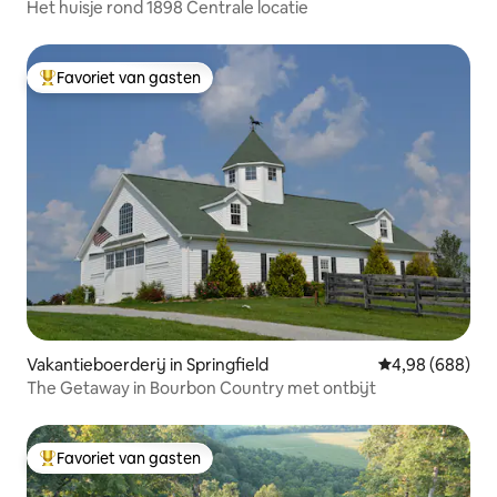
Het huisje rond 1898 Centrale locatie
Favoriet van gasten
Topfavoriet van gasten
Vakantieboerderij in Springfield
Gemiddelde beo
4,98 (688)
The Getaway in Bourbon Country met ontbijt
Favoriet van gasten
Topfavoriet van gasten