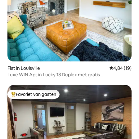
Flat in Louisville
Gemiddelde be
4,84 (19)
Luxe WIN Apt in Lucky 13 Duplex met gratis
parkeergelegenheid
Favoriet van gasten
Topfavoriet van gasten