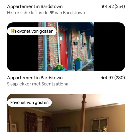
Appartement in Bardstown
Gemiddelde beo
4,92 (254)
Historische loft in de ❤️️ van Bardstown
Favoriet van gasten
Topfavoriet van gasten
Appartement in Bardstown
Gemiddelde beo
4,97 (280)
Slaap lekker met Scentzational
Favoriet van gasten
Favoriet van gasten