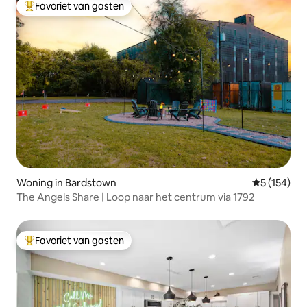
Favoriet van gasten
Topfavoriet van gasten
Woning in Bardstown
Gemiddelde 
5 (154)
The Angels Share | Loop naar het centrum via 1792
Favoriet van gasten
Topfavoriet van gasten