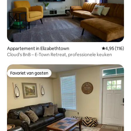
Appartement in Elizabethtown
Gemiddelde beo
4,95 (116)
Cloud's BnB – E-Town Retreat, professionele keuken
Favoriet van gasten
Favoriet van gasten