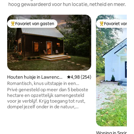
hoog gewaardeerd voor hun locatie, netheid en meer.
Favoriet van gasten
Favoriet van g
Topfavoriet van gasten
Topfavoriet van 
Houten huisje in Lawrenceb
Gemiddelde beoordeling van 4,9
4,98 (254)
urg
Romantisch, knus uitstapje in een
houten huisje met vuurplaats en
Privé genesteld op meer dan 5 beboste
bubbelbad
hectare en opzettelijk samengesteld
voor je verblijf. Krijg toegang tot rust,
dompel jezelf onder in de natuur,
ondersteun je verjonging en maak
gebruik van je creatieve flow.
Voorzieningen zijn onder andere een
wandelpad op het terrein, een
Woning in Springfi