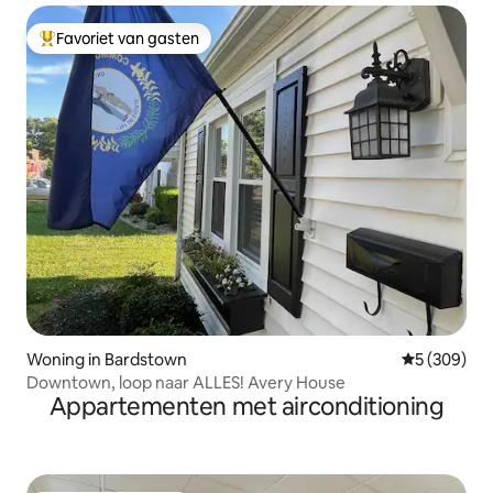
Favoriet van gasten
Topfavoriet van gasten
Woning in Bardstown
Gemiddelde 
5 (309)
Downtown, loop naar ALLES! Avery House
Appartementen met airconditioning