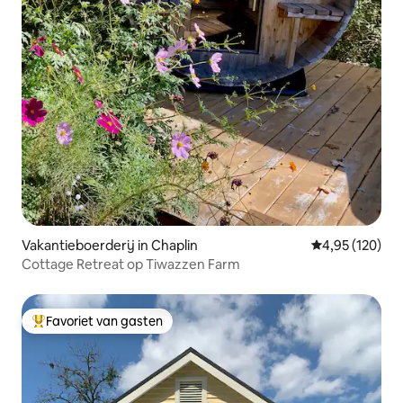
Vakantieboerderij in Chaplin
Gemiddelde beo
4,95 (120)
Cottage Retreat op Tiwazzen Farm
Favoriet van gasten
Topfavoriet van gasten