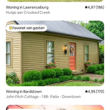
Woning in Lawrenceburg
Gemiddelde beo
4,97 (186)
Huisje aan Crooked Creek
Favoriet van gasten
Topfavoriet van gasten
Woning in Bardstown
Gemiddelde beo
4,95 (170)
John Fitch Cottage - 1 BR- Patio - Downtown