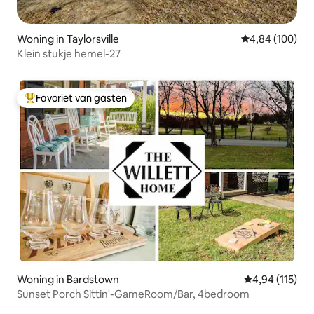
Woning in Taylorsville
Gemiddelde beo
4,84 (100)
Klein stukje hemel-27
Favoriet van gasten
Topfavoriet van gasten
Woning in Bardstown
Gemiddelde beo
4,94 (115)
Sunset Porch Sittin'-GameRoom/Bar, 4bedroom