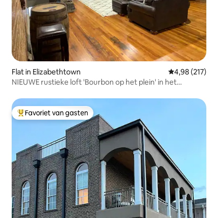
Flat in Elizabethtown
Gemiddelde beo
4,98 (217)
NIEUWE rustieke loft 'Bourbon op het plein' in het
centrum
Favoriet van gasten
Topfavoriet van gasten