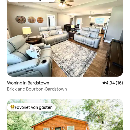
Topfavoriet van gasten
Woning in Bardstown
Gemiddelde be
4,94 (16)
Brick and Bourbon-Bardstown
Favoriet van gasten
Topfavoriet van gasten