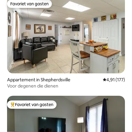
Favoriet van gasten
Favoriet van gasten
Appartement in Shepherdsville
Gemiddelde be
4,91 (177)
Voor degenen die dienen
Favoriet van gasten
Topfavoriet van gasten