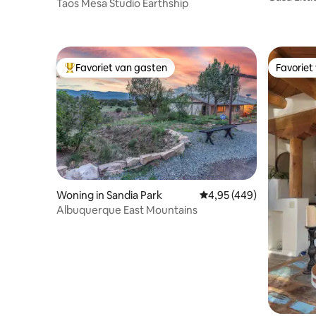
Taos Mesa Studio Earthship
Alamos L
Favoriet van gasten
Favoriet
Topfavoriet van gasten
Favoriet
Woning in Sandia Park
Gemiddelde beoordeling
4,95 (449)
Albuquerque East Mountains