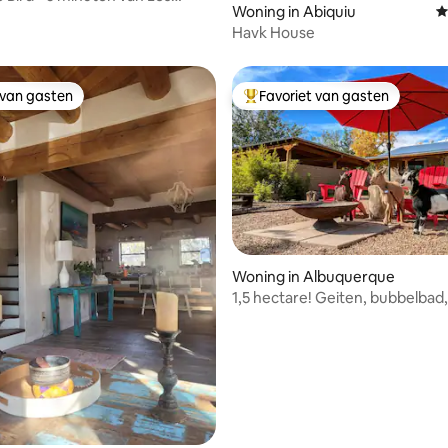
Woning in Abiquiu
G
ab
Havk House
 van gasten
Favoriet van gasten
 van gasten
Topfavoriet van gasten
 van 4,95 op 5, 449 recensies
Woning in Albuquerque
1,5 hectare! Geiten, bubbelbad,
antennes, karaoke!