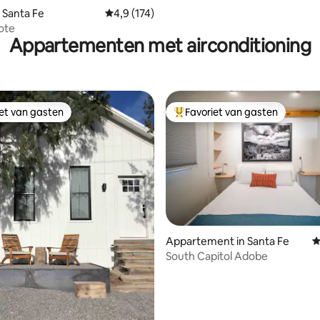
 Santa Fe
Gemiddelde beoordeling van 4,9 op 5, 174 r
4,9 (174)
ote
Appartementen met airconditioning
iet van gasten
Favoriet van gasten
iet van gasten
Topfavoriet van gasten
Appartement in Santa Fe
G
South Capitol Adobe
 van 4,94 op 5, 217 recensies