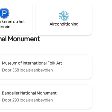
t een
ingericht met een grill voor buiten
dineren. Vijf mijl naar het oosten ligt het
 profiel
dorp Pecos met de Pecos-rivier voor
ies.
vissen, wandelen en verkennen. 25 km
 alle
arkeren op het
noordelijker ligt de legendarische stad
Airconditioning
nze
errein
Santa Fe, boordevol kunst en cultuur van
wereldklasse
ional Monument
Museum of International Folk Art
Door 368 locals aanbevolen
Bandelier National Monument
Door 293 locals aanbevolen