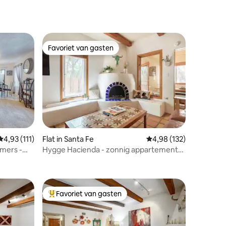
Favoriet van gasten
Favoriet van gasten
ecensies
Gemiddelde beoordeling van 4,93 op 5, 111 recensies
4,93 (111)
Flat in Santa Fe
Gemiddelde beoordeling
4,98 (132)
mers -
Hygge Hacienda - zonnig appartement
met uitzicht in de buurt van het centrum
Favoriet van gasten
Topfavoriet van gasten