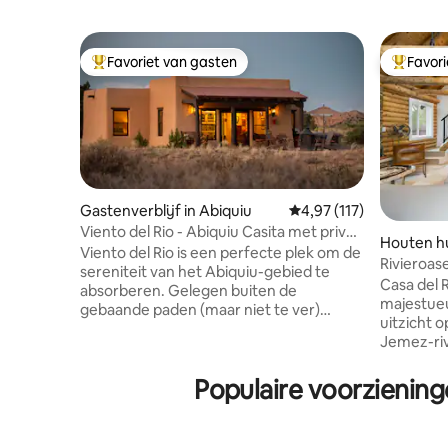
Favoriet van gasten
Favor
Topfavoriet van gasten
Topfavor
Gastenverblijf in Abiquiu
Gemiddelde beoordeling
4,97 (117)
Viento del Rio - Abiquiu Casita met privé
Houten hu
bubbelbad
Viento del Rio is een perfecte plek om de
ngs
Rivieroas
sereniteit van het Abiquiu-gebied te
buurt
Casa del R
absorberen. Gelegen buiten de
majestueu
gebaande paden (maar niet te ver)
uitzicht o
centraal gelegen ten opzichte van veel
Jemez-riv
wonderen in de omgeving. Er zijn talloze
terrein. 
plekken om te wandelen in de buurt. Het
natuurli
Populaire voorziening
uitzicht op de bergen (inclusief Pedernal)
Geniet v
in alle richtingen is prachtig.
terras, m
Nabijgelegen bezienswaardigheden zijn
aan de riv
Plaza Blanca, Georgia O'Keefe Welcome