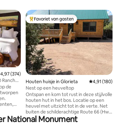
Houten hu
Favoriet van gasten
Favor
Topfavoriet van gasten
Topfavo
ngs
Gezellig 
Ontsnap 
in het bo
een bosri
biedt he
natuurli
accommod
Caldera N
over: - 
emiddelde beoordeling van 4,97 op 5, 374 recensies
4,97 (374)
ecensies
rust tus
 @ Rancho
Houten huisje in Glorieta
Gemiddelde beoordelin
4,91 (180)
Mogelijk
 op de
- Korte r
Nest op een heuveltop
ontworpen
eerstekl
Ontspan en kom tot rust in deze stijlvolle
en.
een rustig
houten hut in het bos. Locatie op een
enten,
buitenact
heuvel met uitzicht tot in de verte. Net
odig is
wandelen,
buiten de schilderachtige Route 66 (Hwy
gen in de
lier National Monument
50), op een steile (maar korte) oprit, ligt
 de
een blokhut met 2 slaapkamers met veel
vogelgezang en dennenbomen, een
he Plaza,
veranda omringd door uitzicht en