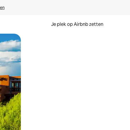
ven
Je plek op Airbnb zetten
en of swipen.