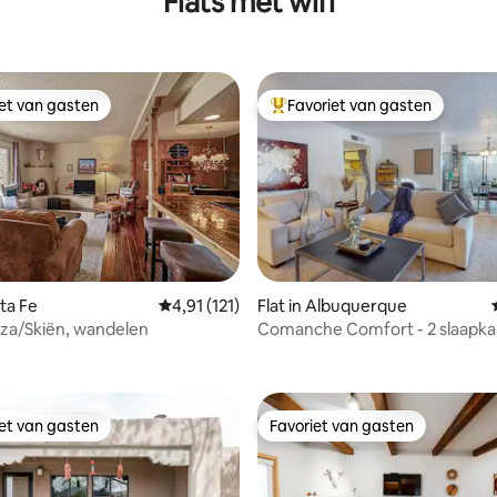
Flats met wifi
iet van gasten
Favoriet van gasten
iet van gasten
Topfavoriet van gasten
nta Fe
Gemiddelde beoordeling van 4,91 op 5, 121 r
4,91 (121)
Flat in Albuquerque
za/Skiën, wandelen
Comanche Comfort - 2 slaapka
 van 4,94 op 5, 150 recensies
Geweldige locatie
iet van gasten
Favoriet van gasten
iet van gasten
Favoriet van gasten