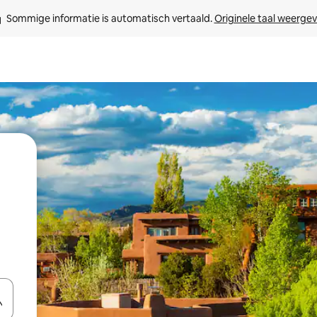
Sommige informatie is automatisch vertaald. 
Originele taal weerge
een keuze met je de pijltjestoetsen omhoog en omlaag, óf door te tikk