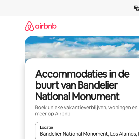
Ga
direct
naar
inhoud
Accommodaties in de
buurt van Bandelier
National Monument
Boek unieke vakantieverblijven, woningen en
meer op Airbnb
Locatie
Wanneer er resultaten beschikbaar zijn, maak je 