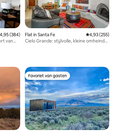
ecensies
emiddelde beoordeling van 4,95 op 5, 384 recensies
4,95 (384)
Flat in Santa Fe
Gemiddelde beoordeling
4,93 (255)
urt van
Cielo Grande: stijlvolle, kleine omheinde
tuin, parkeerplaats
Favoriet van gasten
Favoriet van gasten
ecensies