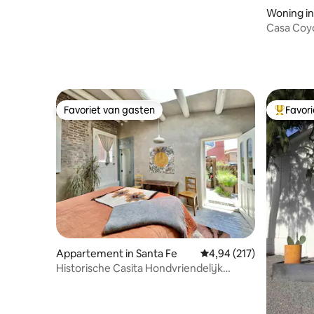
Woning in
Casa Coy
Favoriet van gasten
Favor
Favoriet van gasten
Topfavor
Appartement in Santa Fe
Gemiddelde beoordeling
4,94 (217)
Historische Casita Hondvriendelijk
Centrum met parkeergelegenheid