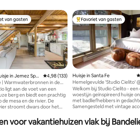
iet van gasten
Favoriet van gasten
iet van gasten
Topfavoriet van gasten
 van 4,97 op 5, 117 recensies
Huisje in Santa Fe
G
isje in Jemez Spri
Gemiddelde beoordeling van 4,98 op 5, 133 r
4,98 (133)
Hemelgevulde 'Studio Cielito'
e | Warmwaterbronnen in de
Los Sonadores
Welkom bij Studio Cielito - een
io ligt aan de voet van een
woestijn geïnspireerd huisje 
ze berg en biedt een prachtig
met badliefhebbers in gedacht
p de mesa en de rivier. De
Samengesteld met vintage acc
ier stroomt dwars door het
luxe beddengoed en alles wat n
Moderne voorzieningen en
om te ontspannen en te verjon
jke schoonheid komen samen.
en voor vakantiehuizen vlak bij Bande
buurt van het magische Sangre
an zonsondergangen vanaf het
Cristo-gebergte. Slechts 8 minuten van
aak s'mores bij de vuurplaats
Meow Wolf en 14 minuten van T
ier en val in slaap met het