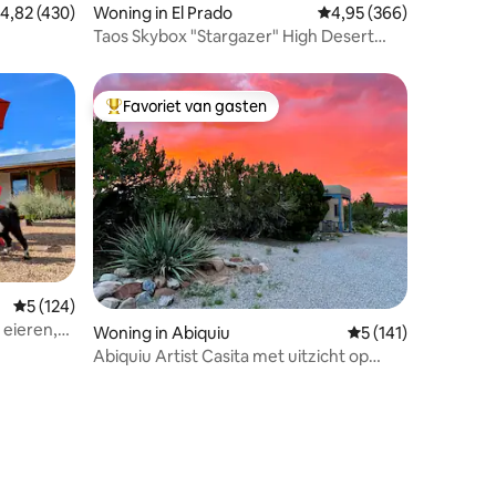
emiddelde beoordeling van 4,82 op 5, 430 recensies
4,82 (430)
Woning in El Prado
Gemiddelde beoordeling
4,95 (366)
Taos Skybox "Stargazer" High Desert
Retreat
Favoriet van gasten
Topfavoriet van gasten
Gemiddelde beoordeling van 5 op 5, 124 recensies
5 (124)
 eieren,
Woning in Abiquiu
Gemiddelde beoorde
5 (141)
Abiquiu Artist Casita met uitzicht op
Plaza Blanca