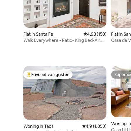
Flat in Santa Fe
Gemiddelde beoordeling
4,93 (150)
Flat in Sa
Walk Everywhere - Patio- King Bed-Air
Casa de V
Conditioner
Favoriet van gasten
Superho
Topfavoriet van gasten
Superho
Woning in
Woning in Taos
Gemiddelde beoordeling 
4,9 (1.050)
Casa Littl