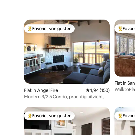
Favoriet van gasten
Favor
Topfavoriet van gasten
Topfavor
Flat in Sa
WalktoPla
Flat in Angel Fire
Gemiddelde beoordeling
4,94 (150)
Modern 3/2.5 Condo, prachtig uitzicht,
blokken van lift
Favoriet van gasten
Favor
Topfavoriet van gasten
Topfavor