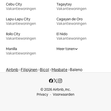
Cebu City
Tagaytay
Vakantiewoningen
Vakantiewoningen
Lapu-Lapu City
Cagayan de Oro
Vakantiewoningen
Vakantiewoningen
Iloilo City
El Nido
Vakantiewoningen
Vakantiewoningen
Manilla
Meer tonen
Vakantiewoningen
Airbnb
Filipijnen
Bicol
Masbate
Baleno
© 2026 Airbnb, Inc.
Privacy
Voorwaarden