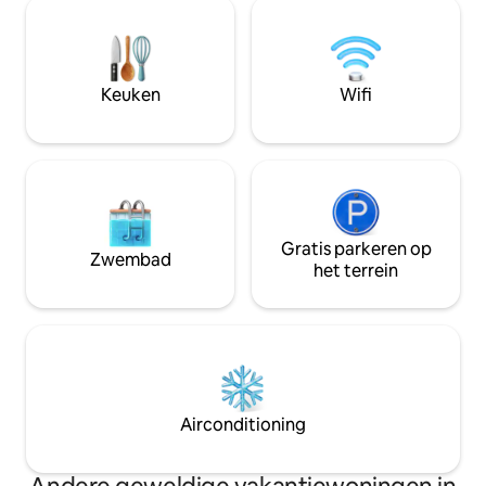
stedelijke luxe en een balkon om 's
twee verdiepinge
ochtends van je koffie te genieten. Dit
bestaat uit een w
studio-appartement ligt op slechts
bidetspray en ee
enkele minuten afstand van alle punten
water. Geen douc
in de stad Masbate. Dus kom wat
kamer is rustig, e
Keuken
Wifi
herinneringen maken in deze unieke
functioneel voor e
studio die een gezinsvriendelijke plek is.
eilandleven.
Geschikt voor maximaal vier personen.
Gratis parkeren op
Zwembad
het terrein
Airconditioning