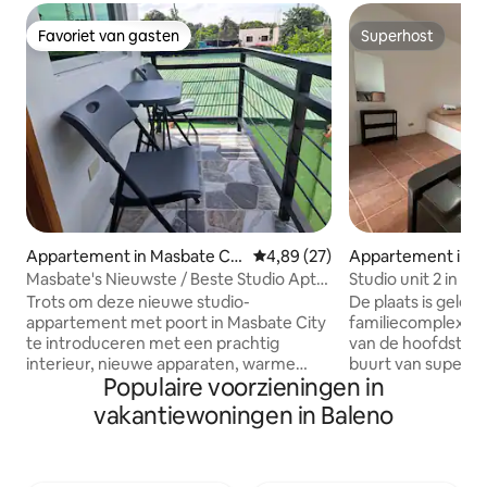
Favoriet van gasten
Superhost
Favoriet van gasten
Superhost
Appartement in Masbate Cit
Gemiddelde beoordeling van 4,
4,89 (27)
Appartement in M
y
Masbate's Nieuwste / Beste Studio Apt.
Studio unit 2 in h
#1 w - Balkon
Trots om deze nieuwe studio-
De plaats is geleg
appartement met poort in Masbate City
familiecomplex, o
te introduceren met een prachtig
van de hoofdstraat va
interieur, nieuwe apparaten, warme
buurt van superm
Populaire voorzieningen in
douche, airconditioning, geweldig
bekende fastfood
internet, douches met warm water en
banken en St. Ant
vakantiewoningen in Baleno
andere voorzieningen. Dit appartement
kathedraal van Pa
is perfect voor korte tot lange verblijven
geventileerde kam
met een mix van ontspanning met
tweede verdieping