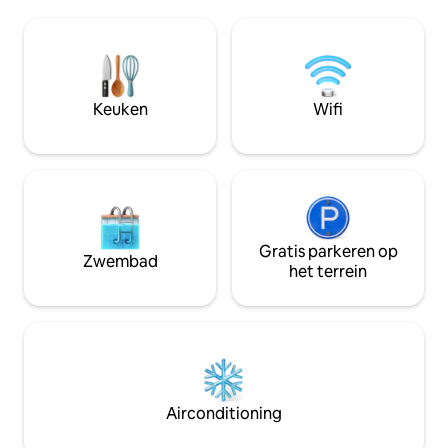
zult Belgrado ervar
bohemien wijk). De gasten kunnen
Het interieur van
verschillende eet- en
modern is en gem
drinkgelegenheden vinden in
kwaliteit material
nabijgelegen restaurants, cafés en
ervoor dat je je th
pubs. Enkele van de best beoordeelde
gemakken die het
eetgelegenheden bevinden zich in deze
Keuken
Wifi
bieden heeft.
omgeving. Er is een 24/7 supermarkt op
de hoek.
Gratis parkeren op
Zwembad
het terrein
Airconditioning