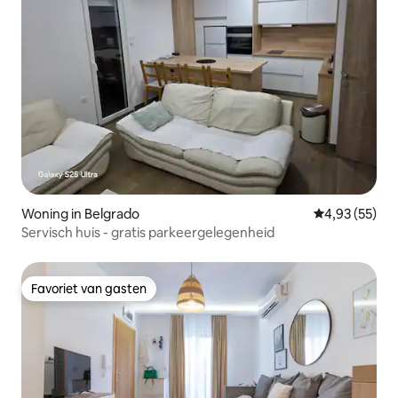
Woning in Belgrado
Gemiddelde be
4,93 (55)
Servisch huis - gratis parkeergelegenheid
Favoriet van gasten
Favoriet van gasten