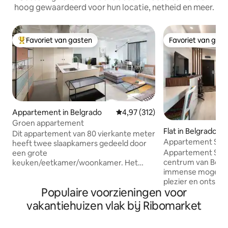
hoog gewaardeerd voor hun locatie, netheid en meer.
Favoriet van gasten
Favoriet van gas
Topfavoriet van gasten
Favoriet van gas
Appartement in Belgrado
Gemiddelde beoordeling van 4,9
4,97 (312)
Groen appartement
Flat in Belgrado
Dit appartement van 80 vierkante meter
Appartement Skad
heeft twee slaapkamers gedeeld door
Appartement Skada
een grote
centrum van Belgr
keuken/eetkamer/woonkamer. Het
immense mogelijk
appartement is gelegen op loopafstand
plezier en ontspan
van de belangrijkste toeristische
Populaire voorzieningen voor
het appartement zi
bezienswaardigheden van Belgrado –
basisvoorzieninge
Nationale Assemblee, Museum en
vakantiehuizen vlak bij Ribomarket
Republic Square, 
Theater, Knez Mihajlova straat,
nachtclubs, restau
Kalemegdan Fortress, Skadarlija (de