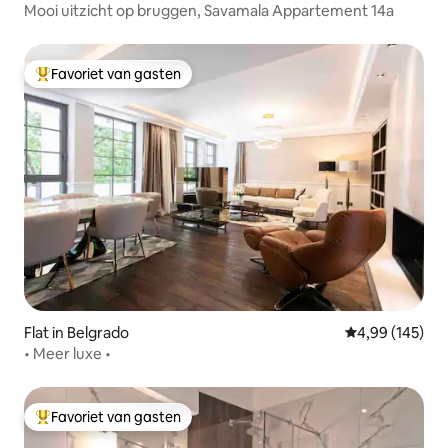
Mooi uitzicht op bruggen, Savamala Appartement 14a
Favoriet van gasten
Topfavoriet van gasten
Flat in Belgrado
Gemiddelde beo
4,99 (145)
• Meer luxe •
Favoriet van gasten
Topfavoriet van gasten