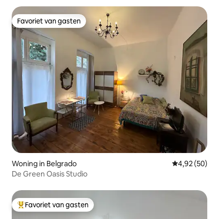
Favoriet van gasten
Favoriet van gasten
Woning in Belgrado
Gemiddelde be
4,92 (50)
De Green Oasis Studio
Favoriet van gasten
Topfavoriet van gasten