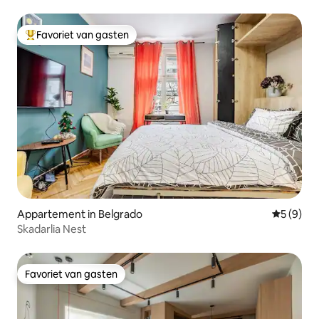
Favoriet van gasten
Topfavoriet van gasten
Appartement in Belgrado
Gemiddeld
5 (9)
Skadarlia Nest
Favoriet van gasten
Favoriet van gasten