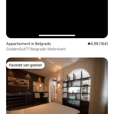
Appartement in Belgrado
Gemiddelde beo
4,98 (164)
GoldenSuit77 Belgrado Waterkant
Favoriet van gasten
Favoriet van gasten