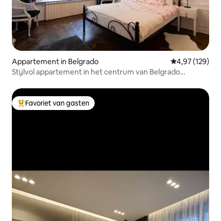
Appartement in Belgrado
Gemiddelde beo
4,97 (129)
Stijlvol appartement in het centrum van Belgrado
"Makedonska"
Favoriet van gasten
Topfavoriet van gasten