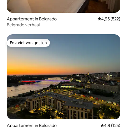
Appartement in Belgrado
Gemiddelde beo
4,95 (522)
Belgrado verhaal
Favoriet van gasten
Favoriet van gasten
Appartement in Belgrado
Gemiddelde be
4,9 (125)