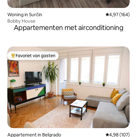
Woning in Surčin
Gemiddelde beo
4,97 (164)
Bobby House
Appartementen met airconditioning
Favoriet van gasten
Topfavoriet van gasten
Appartement in Belgrado
Gemiddelde beo
4,98 (107)