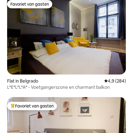
Favoriet van gasten
Favoriet van gasten
Flat in Belgrado
Gemiddelde be
4,9 (284)
L*E*L*L*A* - Voetgangerszone en charmant balkon
Favoriet van gasten
Topfavoriet van gasten