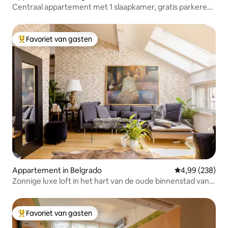
Centraal appartement met 1 slaapkamer, gratis parkeren
en terras
Favoriet van gasten
Topfavoriet van gasten
Appartement in Belgrado
Gemiddelde beo
4,99 (238)
Zonnige luxe loft in het hart van de oude binnenstad van
Belgrado
Favoriet van gasten
Topfavoriet van gasten