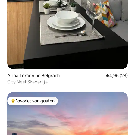
Appartement in Belgrado
Gemiddelde be
4,96 (28)
City Nest Skadarlija
Favoriet van gasten
Topfavoriet van gasten