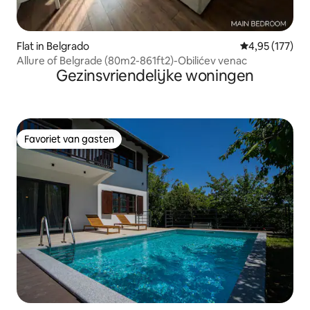
Flat in Belgrado
Gemiddelde beo
4,95 (177)
Allure of Belgrade (80m2-861ft2)-Obilićev venac
Gezinsvriendelijke woningen
Favoriet van gasten
Favoriet van gasten