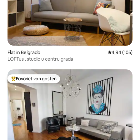
Flat in Belgrado
Gemiddelde beo
4,94 (105)
LOFTus , studio u centru grada
Favoriet van gasten
Topfavoriet van gasten