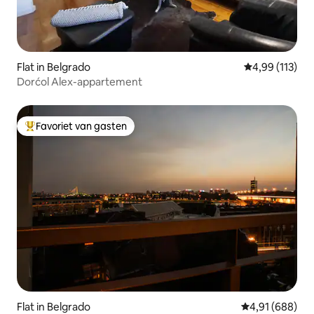
Flat in Belgrado
Gemiddelde beo
4,99 (113)
Dorćol Alex-appartement
Favoriet van gasten
Topfavoriet van gasten
Flat in Belgrado
Gemiddelde beo
4,91 (688)