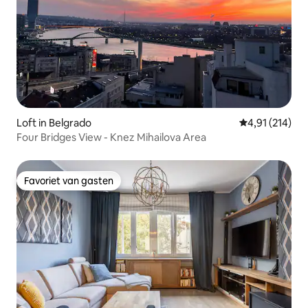
Loft in Belgrado
Gemiddelde beo
4,91 (214)
Four Bridges View - Knez Mihailova Area
Favoriet van gasten
Favoriet van gasten