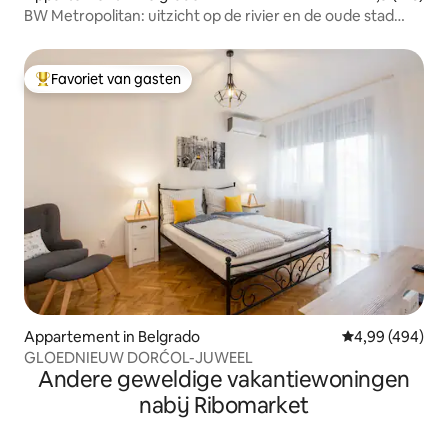
BW Metropolitan: uitzicht op de rivier en de oude stad
2BR/2BA
Favoriet van gasten
Topfavoriet van gasten
Appartement in Belgrado
Gemiddelde beo
4,99 (494)
GLOEDNIEUW DORĆOL-JUWEEL
Andere geweldige vakantiewoningen
nabij Ribomarket