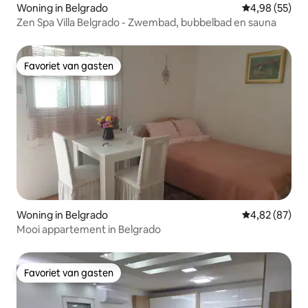
Woning in Belgrado
Gemiddelde be
4,98 (55)
Zen Spa Villa Belgrado - Zwembad, bubbelbad en sauna
Favoriet van gasten
Favoriet van gasten
Woning in Belgrado
Gemiddelde be
4,82 (87)
Mooi appartement in Belgrado
Favoriet van gasten
Favoriet van gasten