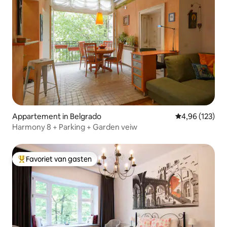
Appartement in Belgrado
Gemiddelde beo
4,96 (123)
Harmony 8 + Parking + Garden veiw
Favoriet van gasten
Topfavoriet van gasten