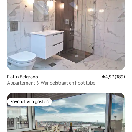
Flat in Belgrado
Gemiddelde beo
4,97 (189)
Appartement 3. Wandelstraat en hoot tube
Favoriet van gasten
Favoriet van gasten