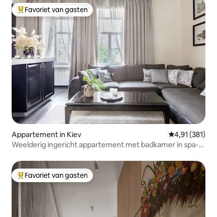
Favoriet van gasten
Topfavoriet van gasten
Appartement in Kiev
Gemiddelde beo
4,91 (381)
Weelderig ingericht appartement met badkamer in spa-
stijl
Favoriet van gasten
Topfavoriet van gasten