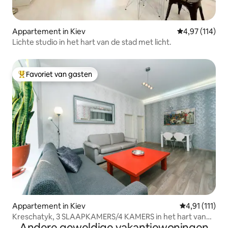
Appartement in Kiev
Gemiddelde beo
4,97 (114)
Lichte studio in het hart van de stad met licht.
Favoriet van gasten
Topfavoriet van gasten
Appartement in Kiev
Gemiddelde be
4,91 (111)
Kreschatyk, 3 SLAAPKAMERS/4 KAMERS in het hart van
Andere geweldige vakantiewoningen
Kiev