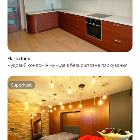
Flat in Kiev
Чудовий кондомінімум,де є безкоштовне паркування
Superhost
Superhost