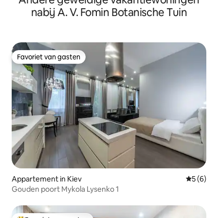
nabij A. V. Fomin Botanische Tuin
Favoriet van gasten
Favoriet van gasten
Appartement in Kiev
Gemiddeld
5 (6)
Gouden poort Mykola Lysenko 1