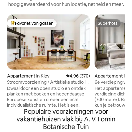
hoog gewaardeerd voor hun locatie, netheid en meer.
Favoriet van gasten
Superhost
Topfavoriet van gasten
Superhost
Appartement in Kiev
Gemiddelde beoordeling van 4,9
4,96 (370)
Appartement in K
Stroomvoorziening / Artistieke studio in
6e verdieping va
het centrum
Chicago met ond
Dwaal door een open studio en ontdek
Het appartement i
parkeergarage
planken met boeken en hedendaagse
verdieping dicht b
Europese kunst en creëer een echt
(700 meter). Binn
individualistische ruimte. Het is een
kun je betrouwbare
Populaire voorzieningen voor
inspirerende stedelijke schuilplaats en
ondergrondse par
een ideale uitvalsbasis voor het
trappen. Ramen zi
vakantiehuizen vlak bij A. V. Fomin
verkennen van een historische stad. Het
gewikkeld in het m
Botanische Tuin
atelier staat in het centrum van Kiev. De
Supermarkt Mega