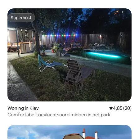
Superhost
Superhost
Woning in Kiev
Gemiddelde be
4,85 (20)
Comfortabel toevluchtsoord midden in het park