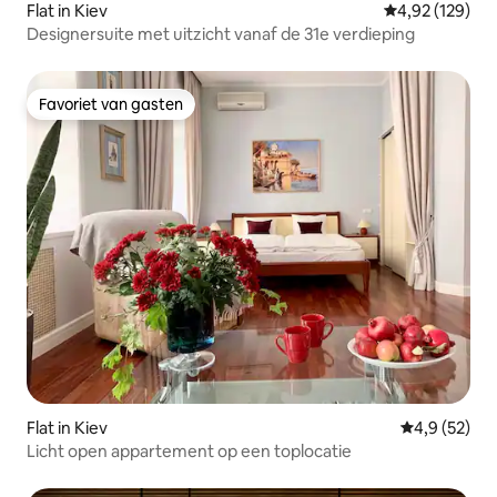
Flat in Kiev
Gemiddelde beo
4,92 (129)
Designersuite met uitzicht vanaf de 31e verdieping
Favoriet van gasten
Favoriet van gasten
Flat in Kiev
Gemiddelde b
4,9 (52)
Licht open appartement op een toplocatie