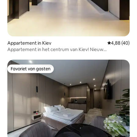
Appartement in Kiev
Gemiddelde be
4,88 (40)
Appartement in het centrum van Kiev! Nieuw
appartementencomplex
Favoriet van gasten
Favoriet van gasten