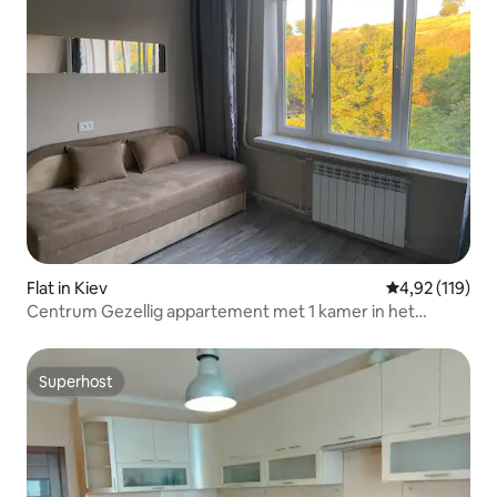
Flat in Kiev
Gemiddelde beo
4,92 (119)
Centrum Gezellig appartement met 1 kamer in het
historische Podil
Superhost
Superhost