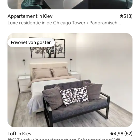
Appartement in Kiev
Gemiddeld
5 (3)
Luxe residentie in de Chicago Tower • Panoramisch
uitzicht
Favoriet van gasten
Favoriet van gasten
Loft in Kiev
Gemiddelde be
4,98 (52)