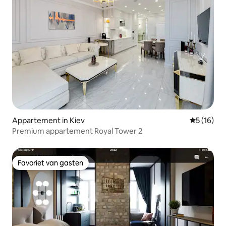
Appartement in Kiev
Gemiddelde
5 (16)
Premium appartement Royal Tower 2
Favoriet van gasten
Favoriet van gasten