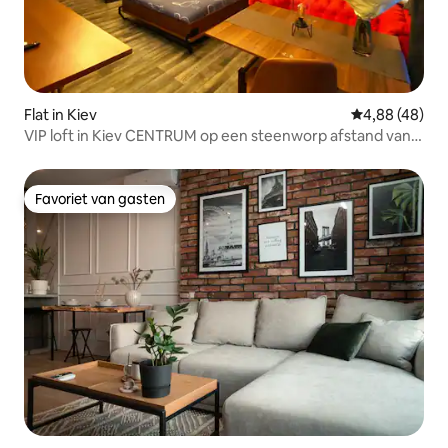
Flat in Kiev
Gemiddelde be
4,88 (48)
VIP loft in Kiev CENTRUM op een steenworp afstand van
Arena citi
Favoriet van gasten
Favoriet van gasten