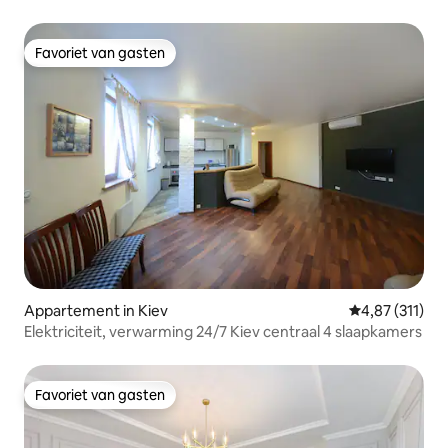
Favoriet van gasten
Favoriet van gasten
Appartement in Kiev
Gemiddelde be
4,87 (311)
Elektriciteit, verwarming 24/7 Kiev centraal 4 slaapkamers
Favoriet van gasten
Favoriet van gasten