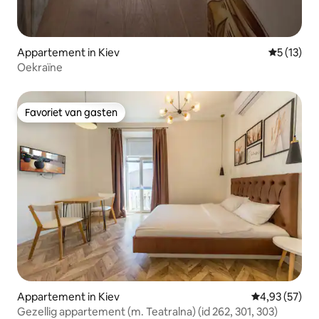
Appartement in Kiev
Gemiddeld
5 (13)
Oekraïne
Favoriet van gasten
Favoriet van gasten
Appartement in Kiev
Gemiddelde be
4,93 (57)
Gezellig appartement (m. Teatralna) (id 262, 301, 303)