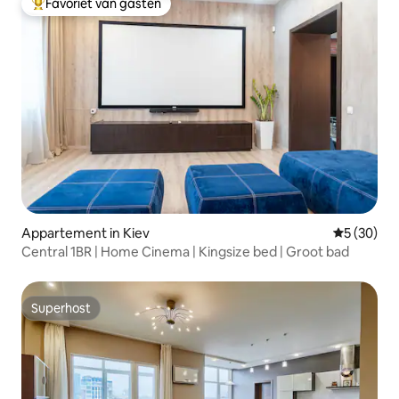
Favoriet van gasten
Topfavoriet van gasten
Appartement in Kiev
Gemiddelde
5 (30)
Central 1BR | Home Cinema | Kingsize bed | Groot bad
Superhost
Superhost