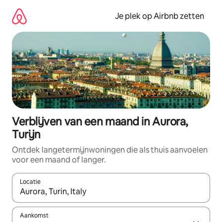
Ga
direct
Je plek op Airbnb zetten
naar
inhoud
Verblijven van een maand in Aurora,
Turijn
Ontdek langetermijnwoningen die als thuis aanvoelen
voor een maand of langer.
Locatie
Wanneer er resultaten beschikbaar zijn, maak je een keuze met 
Aankomst