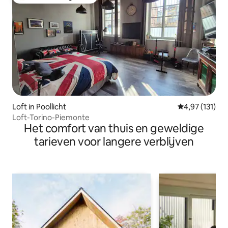
Topfavoriet van gasten
Loft in Poollicht
Gemiddelde be
4,97 (131)
Loft-Torino-Piemonte
Het comfort van thuis en geweldige
tarieven voor langere verblijven