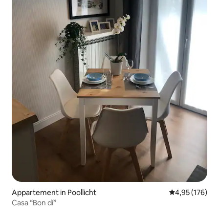
Appartement in Poollicht
Gemiddelde beo
4,95 (176)
Casa “Bon dí”