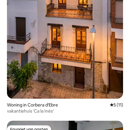
Woning in Corbera d'Ebre
Gemiddeld
5 (11)
vakantiehuis 'Ca la Inés'
Favoriet van gasten