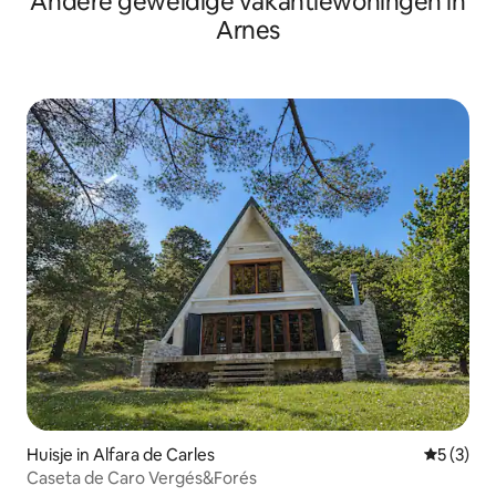
Andere geweldige vakantiewoningen in
Arnes
Huisje in Alfara de Carles
Gemiddeld
5 (3)
Caseta de Caro Vergés&Forés