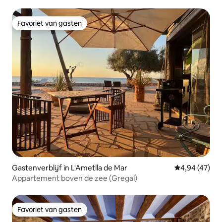
Favoriet van gasten
Favoriet van gasten
Gastenverblijf in L'Ametlla de Mar
Gemiddelde be
4,94 (47)
Appartement boven de zee (Gregal)
Favoriet van gasten
Favoriet van gasten