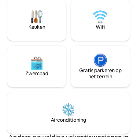
landgoed van eeuwenoude olijfbomen.
een terras en een tuin. Wor
De Mas de Àuria is een eco-duurzame
met de vogels, on
boerderij met een prachtige rustieke
de bomen naast h
inrichting en ruimtes die zijn ontworpen
zwembad. Geniet van het landschap,
om je op je gemak te voelen en te
een uitnodiging to
Keuken
Wifi
ontspannen van onvergetelijke dagen.
beoefening van ch
Het heeft een privézwembad.
meditatie.
Gratis parkeren op
Zwembad
het terrein
Airconditioning