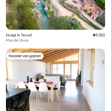
Huisje in Teruel
Gemiddelde
5 (50)
Mas de Lluvia
Favoriet van gasten
Favoriet van gasten