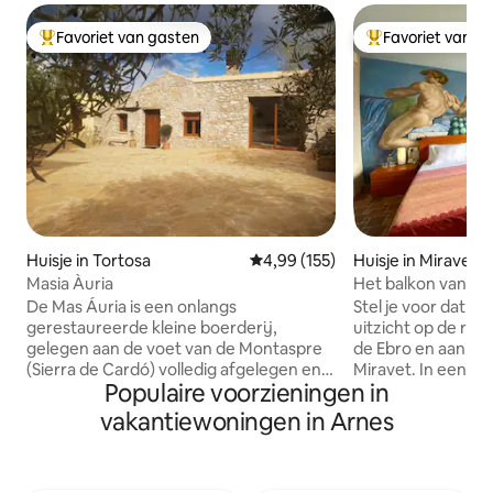
Favoriet van gasten
Favoriet van g
Topfavoriet van gasten
Topfavoriet van 
Huisje in Tortosa
Gemiddelde beoordeling van 4,9
4,99 (155)
Huisje in Miravet
Masia Àuria
Het balkon van Mi
De Mas Áuria is een onlangs
Stel je voor dat j
gerestaureerde kleine boerderij,
uitzicht op de rijz
gelegen aan de voet van de Montaspre
de Ebro en aan de 
(Sierra de Cardó) volledig afgelegen en
Miravet. In een hi
Populaire voorzieningen in
met uitstekende panorama 's van het
sereniteit heerst. Wij zijn Aurelio en
havenmassief en de Ebre-delta. Het is
Joaquim, en we no
vakantiewoningen in Arnes
een idyllische plek om te ontspannen en
genieten van een g
te genieten van lange wandelingen bij
appartement, met
zonsondergang op het immense
een eigen badkame