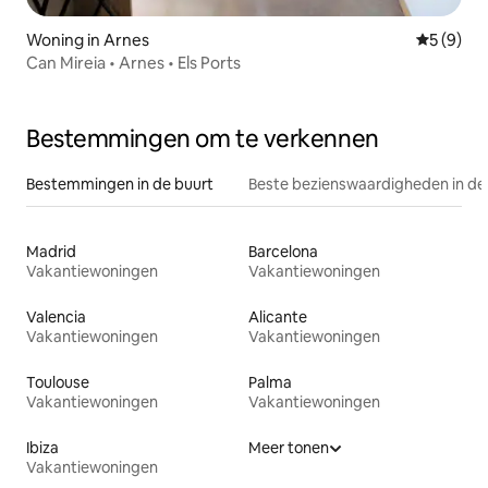
Woning in Arnes
Gemiddeld
5 (9)
Can Mireia • Arnes • Els Ports
Bestemmingen om te verkennen
Bestemmingen in de buurt
Beste bezienswaardigheden in de
Madrid
Barcelona
Vakantiewoningen
Vakantiewoningen
Valencia
Alicante
Vakantiewoningen
Vakantiewoningen
Toulouse
Palma
Vakantiewoningen
Vakantiewoningen
Ibiza
Meer tonen
Vakantiewoningen