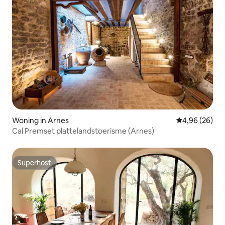
Woning in Arnes
Gemiddelde be
4,96 (26)
Cal Premset plattelandstoerisme (Arnes)
Superhost
Superhost