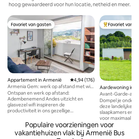
hoog gewaardeerd voor hun locatie, netheid en meer.
Favoriet van gasten
Favoriet van g
Favoriet van gasten
Topfavoriet van 
Appartement in Armenië
Gemiddelde beoordeling van 4,9
4,94 (176)
Armenia Gem: werk op afstand met wifi
Aardewoning in 
en zwembad
Ontspan en werk op afstand:
Avant-Garde-archi
Adembenemend Andes uitzicht en
Coffee Park
Dompel je onder i
glasvezel wifi inspireren de
deze landelijke w
productiviteit in ons gezellige
slaapkamers en 2 
appartement in Armenië. Perfect voor
voor maximaal 8 g
ontsnappingen op afstand! Ontdek met
Populaire voorzieningen voor
hart van de Coffe
Ease: op een steenworp afstand van
Colombia, op slec
vakantiehuizen vlak bij Armenië Bus
Fundadores Park, Parque De La Vida,
van Parque del Ca