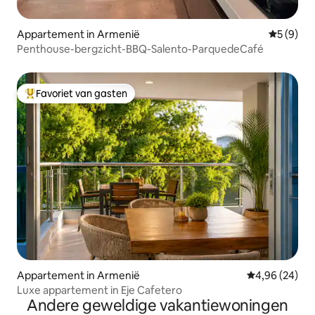
Appartement in Armenië
Gemiddeld
5 (9)
Penthouse-bergzicht-BBQ-Salento-ParquedeCafé
Favoriet van gasten
Topfavoriet van gasten
Appartement in Armenië
Gemiddelde be
4,96 (24)
Luxe appartement in Eje Cafetero
Andere geweldige vakantiewoningen