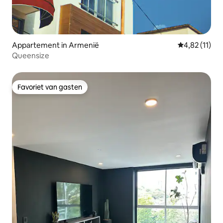
Appartement in Armenië
Gemiddelde b
4,82 (11)
Queensize
Favoriet van gasten
Favoriet van gasten