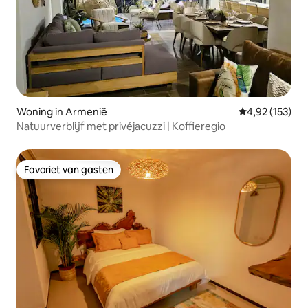
Woning in Armenië
Gemiddelde beo
4,92 (153)
Natuurverblijf met privéjacuzzi | Koffieregio
Favoriet van gasten
Favoriet van gasten