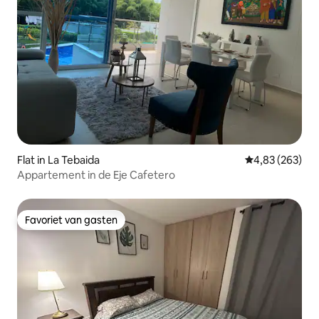
Flat in La Tebaida
Gemiddelde beo
4,83 (263)
Appartement in de Eje Cafetero
Favoriet van gasten
Favoriet van gasten