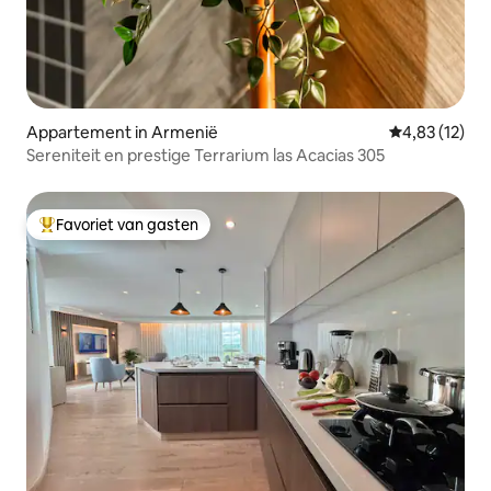
Appartement in Armenië
Gemiddelde be
4,83 (12)
Sereniteit en prestige Terrarium las Acacias 305
Favoriet van gasten
Topfavoriet van gasten