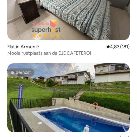
Flat in Armenië
Gemiddelde beo
4,83 (181)
Mooie rustplaats aan de EJE CAFETERO!
Superhost
Superhost