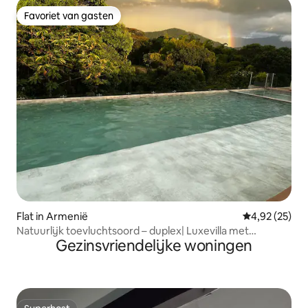
Favoriet van gasten
Favoriet van gasten
Flat in Armenië
Gemiddelde be
4,92 (25)
Natuurlijk toevluchtsoord – duplex| Luxevilla met
Gezinsvriendelijke woningen
zwembad