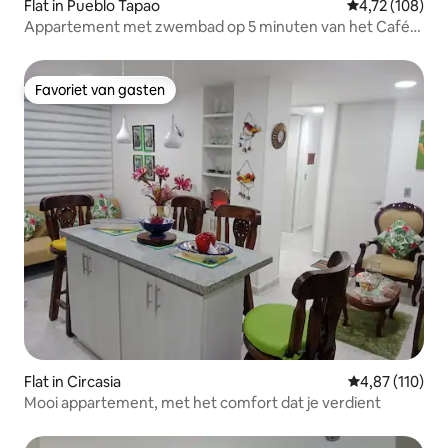
Flat in Pueblo Tapao
Gemiddelde beo
4,72 (108)
Appartement met zwembad op 5 minuten van het Café-
park
Favoriet van gasten
Favoriet van gasten
Flat in Circasia
Gemiddelde beo
4,87 (110)
Mooi appartement, met het comfort dat je verdient