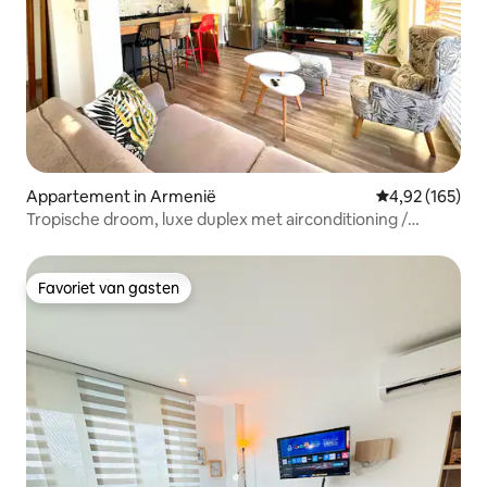
Appartement in Armenië
Gemiddelde beo
4,92 (165)
Tropische droom, luxe duplex met airconditioning /
geweldig uitzicht.
Favoriet van gasten
Favoriet van gasten