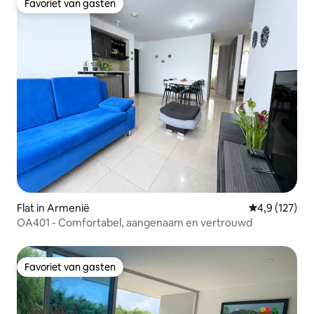
Favoriet van gasten
Favoriet van gasten
Flat in Armenië
Gemiddelde be
4,9 (127)
OA401 - Comfortabel, aangenaam en vertrouwd
Favoriet van gasten
Favoriet van gasten