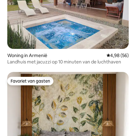
Woning in Armenië
Gemiddelde be
4,98 (56)
Landhuis met jacuzzi op 10 minuten van de luchthaven
Favoriet van gasten
Favoriet van gasten