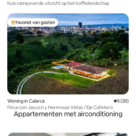
huis campoverde uitzicht op het koffielandschap
Favoriet van gasten
Topfavoriet van gasten
Woning in Calarcá
Gemiddelde
5 (20)
Finca con Jacuzzi y Hermosas Vistas / Eje Cafetero
Appartementen met airconditioning