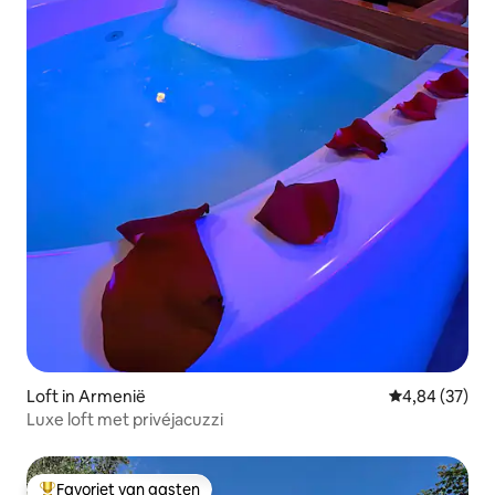
Loft in Armenië
Gemiddelde be
4,84 (37)
Luxe loft met privéjacuzzi
Favoriet van gasten