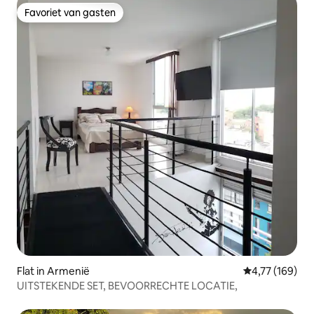
Favoriet van gasten
Favoriet van gasten
Flat in Armenië
Gemiddelde beo
4,77 (169)
UITSTEKENDE SET, BEVOORRECHTE LOCATIE,