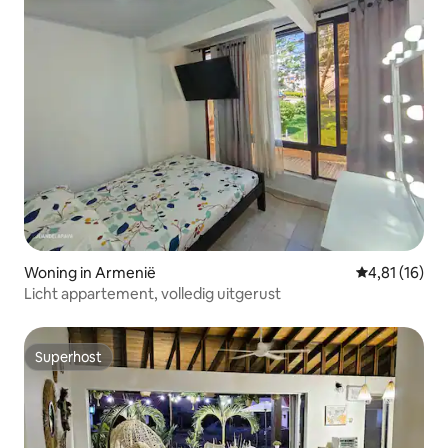
Woning in Armenië
Gemiddelde b
4,81 (16)
Licht appartement, volledig uitgerust
Superhost
Superhost