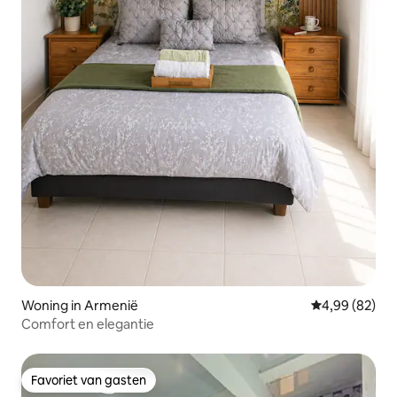
Woning in Armenië
Gemiddelde be
4,99 (82)
Comfort en elegantie
Favoriet van gasten
Favoriet van gasten