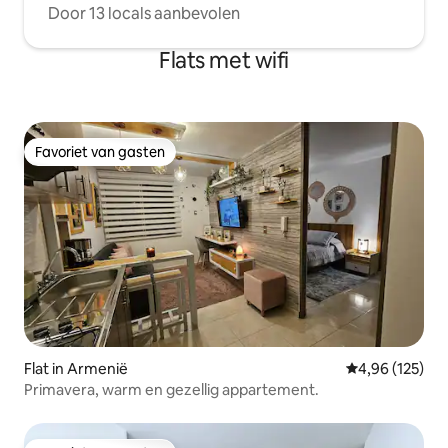
Door 13 locals aanbevolen
Flats met wifi
Favoriet van gasten
Favoriet van gasten
Flat in Armenië
Gemiddelde beo
4,96 (125)
Primavera, warm en gezellig appartement.