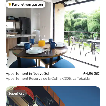
Favoriet van gasten
Topfavoriet van gasten
Appartement in Nuevo Sol
Gemiddelde be
4,96 (50)
Appartement Reserva de la Colina C305, La Tebaida
Superhost
Superhost