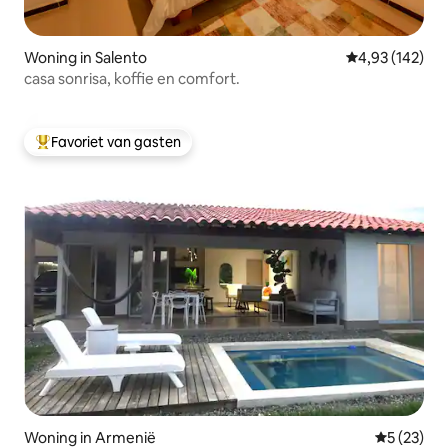
Woning in Salento
Gemiddelde beo
4,93 (142)
casa sonrisa, koffie en comfort.
Favoriet van gasten
Topfavoriet van gasten
Woning in Armenië
Gemiddelde
5 (23)