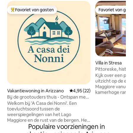
Favoriet van gasten
Favoriet van gas
Topfavoriet van gasten
Favoriet van gas
Villa in Stresa
Pittoreske, histori
op het eiland
Kijk over een pra
uitzicht op de eil
Maggiore vanuit d
Vakantiewoning in Arizzano
Gemiddelde beoordeling van 4,
4,95 (22)
kamerhoge ramen 
Bij de grootouders thuis - Ontspan met
230 jaar oude rusti
uitzicht op het Lago Maggiore
Welkom bij 'A Casa dei Nonni'. Een
Antiek meubilair i
toevluchtsoord tussen de
aanvulling op de h
weerspiegelingen van het Lago
architectuur. Het huis is verdeeld over 3
Maggiore en de rust van de bergen. Het
verdiepingen, dus 
Populaire voorzieningen in
ligt op slechts enkele minuten van
lopen op en neer t
Verbania en is het ideale startpunt om
grote slaapkamer 