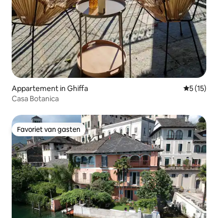
Appartement in Ghiffa
Gemiddeld
5 (15)
Casa Botanica
Favoriet van gasten
Favoriet van gasten