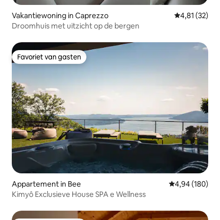
Vakantiewoning in Caprezzo
Gemiddelde be
4,81 (32)
Droomhuis met uitzicht op de bergen
Favoriet van gasten
Favoriet van gasten
Appartement in Bee
Gemiddelde beo
4,94 (180)
Kimyô Exclusieve House SPA e Wellness