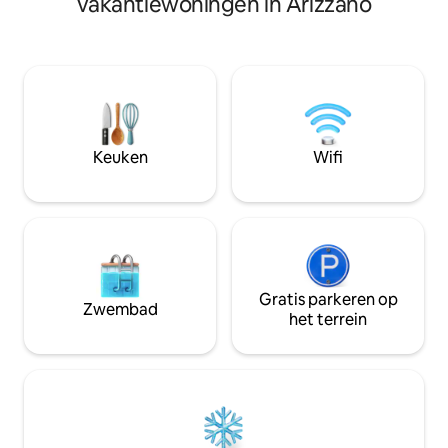
vakantiewoningen in Arizzano
de wonderen van het meer te
bovenste verdiepi
ontdekken, valleien en natuurparken te
slaapkamer (twe
verkennen of gewoon te ontspannen,
en badkamer op de
omringd door oprechte glimlachen en
Ideaal voor stelle
de authentieke smaak van kleine dingen.
niet voor ouderen
Het huis, goed onderhouden en
volwassenen.
uitgerust met alle essentiële
voorzieningen – inclusief een
Keuken
Wifi
gereserveerde parkeerplaats –
verwelkomt je zonder zorgen. En het
panoramisch terras? ... het is echt
onbetaalbaar.
Gratis parkeren op
Zwembad
het terrein