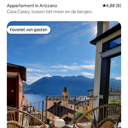
Appartement in Arizzano
Gemiddelde b
4,88 (8)
Casa Casey, tussen het meer en de bergen.
Favoriet van gasten
Favoriet van gasten