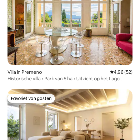
Villa in Premeno
Gemiddelde be
4,96 (52)
Historische villa • Park van 5 ha • Uitzicht op het Lago
Maggiore
Favoriet van gasten
Favoriet van gasten