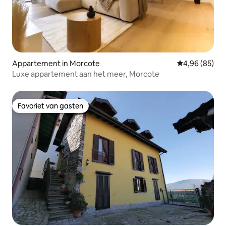
Appartement in Morcote
Gemiddelde be
4,96 (85)
Luxe appartement aan het meer, Morcote
Favoriet van gasten
Favoriet van gasten