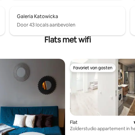
Galeria Katowicka
Door 43 locals aanbevolen
Flats met wifi
Favoriet van gasten
Favoriet van gasten
Flat
g van 4,94 op 5, 93 recensies
Zolderstudio appartement in h
centrum van Katowice