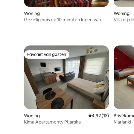
Woning
Woning
Gezellig huis op 10 minuten lopen van
Villa bij 
COP
Favoriet van gasten
Favoriet van gasten
Woning
Gemiddelde beoordelin
4,92 (13)
Privékam
Kima Apartamenty Pijarska
Marianki 