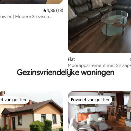
ing van 4,5 op 5, 6 recensies
Gemiddelde beoordeling van 4,85 op 5, 13 r
4,85 (13)
zowiec | Modern Silezisch
ent
Flat
Mooi appartement met 2 slaap
Gezinsvriendelijke woningen
Katowice
iet van gasten
Favoriet van gasten
iet van gasten
Favoriet van gasten