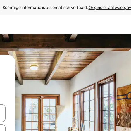
Sommige informatie is automatisch vertaald. 
Originele taal weerge
een keuze met je de pijltjestoetsen omhoog en omlaag, óf door te tikk