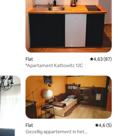
ecensies
Flat
Gemiddelde beoordelin
4,63 (87)
*Apartament Kattowitz 12C
Flat
Gemiddelde beoorde
4,6 (5)
Gezellig appartement in het