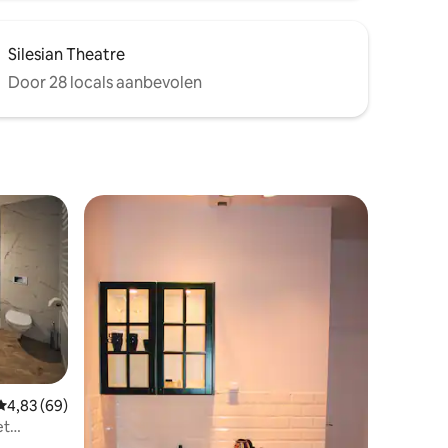
Silesian Theatre
Door 28 locals aanbevolen
Gemiddelde beoordeling van 4,83 op 5, 69 recensies
4,83 (69)
et