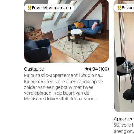
Favoriet van gasten
Favor
Topfavoriet van gasten
Topfavor
Gastsuite
Gemiddelde beoordeling
4,94 (100)
Ruim studio-appartement | Studio na
poddaszu
Ruime en sfeervolle open studio op de
zolder van een gebouw met twee
verdiepingen in de buurt van de
Medische Universiteit. Ideaal voor
werken op afstand, familiebezoek,
toeristisch verblijf of verblijf in verband
met behandeling in het Centrum voor
Apparte
Kindergezondheid. Aangewezen
Stijlvolle
parkeerplaats voor het huis. Open loft op
Breng on
de tweede verdieping dicht bij de