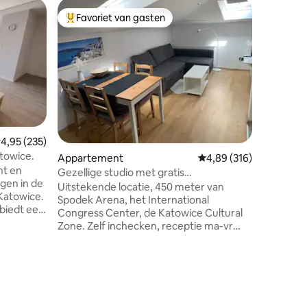
Apparte
Favoriet van gasten
Favor
Topfavoriet van gasten
Topfavo
Appartem
Katowic
Een unie
Katowice
een geze
kitchene
eetkame
douche. H
verdiepin
Volledig
emiddelde beoordeling van 4,95 op 5, 235 recensies
4,95 (235)
voor kort
towice.
Appartement
Gemiddelde beoordeling
4,89 (316)
toeristis
ht en
bedden: 
Gezellige studio met gratis
gen in de
slaapkam
parkeergelegenheid op het terrein
Uitstekende locatie, 450 meter van
 Katowice.
personen
Spodek Arena, het International
 biedt een
locatie, 
Congress Center, de Katowice Cultural
 met veel
van de st
Zone. Zelf inchecken, receptie ma-vr
en
07.00 - 19.00 uur, beveiliging en gratis,
rtement
bewaakte parkeerplaats. Stil, volledig
van de
uitgerust, veilig studio met
ecensies
t
airconditioning. In de buurt van Żabka
 erfgoed
supermarkt, winkels, een apotheek, een
 Het
pizzeria, en andere... De belangrijkste