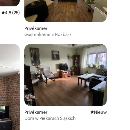
Gemiddelde beoordeling van 4,8 op 5, 25 recensies
4,8 (25)
ecensies
Privékamer
Gastenkamers Rozbark
ecensies
Privékamer
Nieuwe accommoda
Nieuw
Dom w Piekarach Śląskich