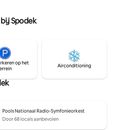
et de
openbaar vervoer slagader is net om de
ied en
hoek. Op 5 minuten rijden van het
ige
Silesia-winkelcentrum (1,2 km), Legendia,
 bij Spodek
Silesian Park en de dierentuin (2,2 km).
arkeren op het
Airconditioning
errein
dek
Pools Nationaal Radio-Symfonieorkest
Door 68 locals aanbevolen