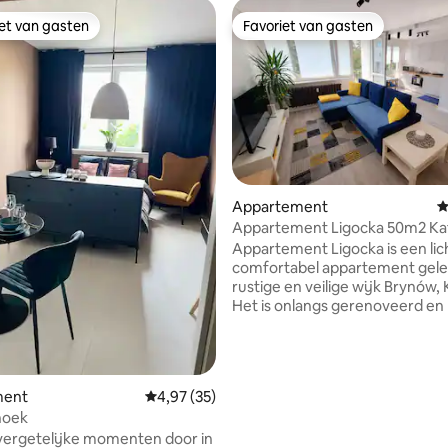
iet van gasten
Favoriet van gasten
iet van gasten
Favoriet van gasten
Appartement
G
Appartement Ligocka 50m2 Ka
 van 4,94 op 5, 100 recensies
Appartement Ligocka is een lic
comfortabel appartement gele
rustige en veilige wijk Brynów,
Het is onlangs gerenoveerd en
rustige, minimalistische ruimte
natuurlijk licht — ideaal voor e
ontspannen verblijf. Het appa
ligt op een steenworp afstand 
ment
Gemiddelde beoordeling van 4,97 op 5, 35 r
4,97 (35)
iconische Kopalnia Wujek en he
 hoek
museum, een symbool van het
vergetelijke momenten door in
van de Silezische mijnwerkers.