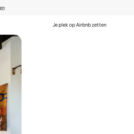
ven
Je plek op Airbnb zetten
en of swipen.