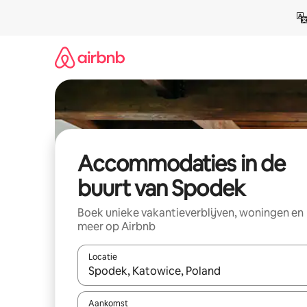
Ga
direct
naar
inhoud
Accommodaties in de
buurt van Spodek
Boek unieke vakantieverblijven, woningen en
meer op Airbnb
Locatie
Wanneer er resultaten beschikbaar zijn, maak je 
Aankomst