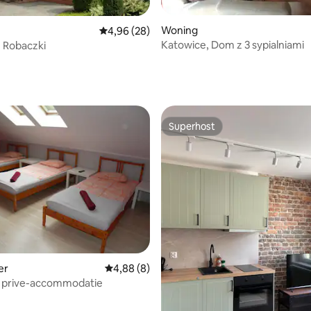
Woning
Gemiddelde beoordeling van 4,96 op 5, 28 r
4,96 (28)
Katowice, Dom z 3 sypialniami
de Robaczki
Superhost
Superhost
g van 4,92 op 5, 13 recensies
er
Gemiddelde beoordeling van 4,88 op 5, 8 r
4,88 (8)
- prive-accommodatie