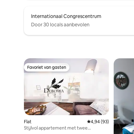
Internationaal Congrescentrum
Door 30 locals aanbevolen
Favoriet van gasten
Favoriet van gasten
Flat
Gemiddelde beoordelin
4,94 (93)
Stijlvol appartement met twee
slaapkamers