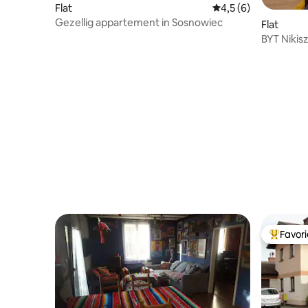
Flat
Gemiddelde beoordel
4,5 (6)
Gezellig appartement in Sosnowiec
Flat
BYT Nikis
appartem
Favor
Topfavor