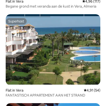
Flat in Vera
Gemiddelde beo
4,96 (117)
Begane grond met veranda aan de kust in Vera, Almeria
Superhost
Superhost
Flat in Vera
Gemiddelde be
4,91 (54)
FANTASTISCH APPARTEMENT AAN HET STRAND