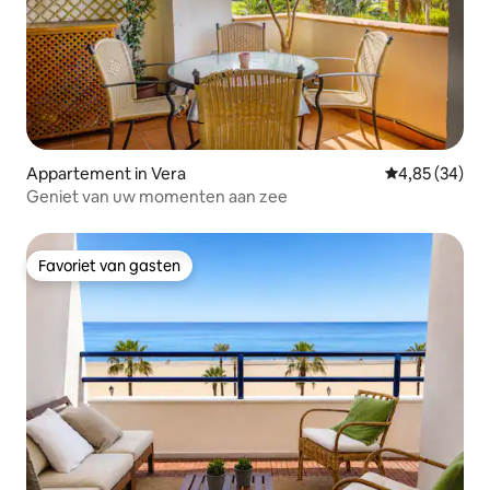
Appartement in Vera
Gemiddelde be
4,85 (34)
Geniet van uw momenten aan zee
Favoriet van gasten
Favoriet van gasten