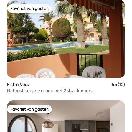
Favoriet van gasten
Favoriet van gasten
Flat in Vera
Gemiddeld
5 (12)
Naturist begane grond met 2 slaapkamers
Favoriet van gasten
Favoriet van gasten