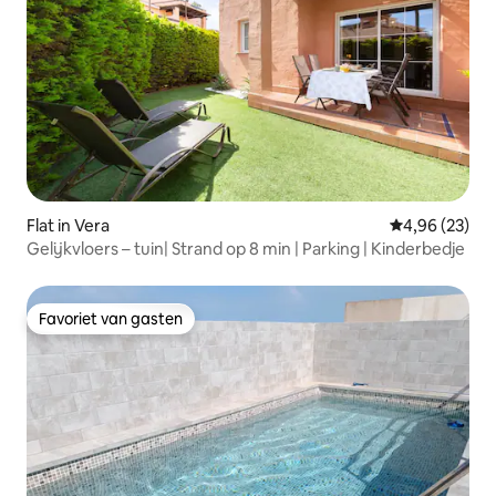
Flat in Vera
Gemiddelde be
4,96 (23)
Gelijkvloers – tuin| Strand op 8 min | Parking | Kinderbedje
Favoriet van gasten
Favoriet van gasten