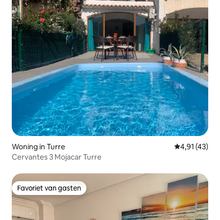
Woning in Turre
Gemiddelde b
4,91 (43)
Cervantes 3 Mojacar Turre
Favoriet van gasten
Favoriet van gasten