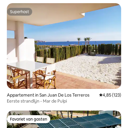
Superhost
Superhost
Appartement in San Juan De Los Terreros
Gemiddelde beo
4,85 (123)
Eerste strandlijn - Mar de Pulpi
Favoriet van gasten
Favoriet van gasten