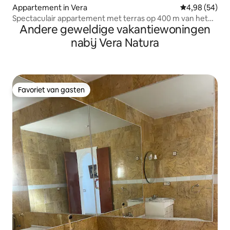
Appartement in Vera
Gemiddelde be
4,98 (54)
Spectaculair appartement met terras op 400 m van het
Andere geweldige vakantiewoningen
strand
nabij Vera Natura
Favoriet van gasten
Favoriet van gasten