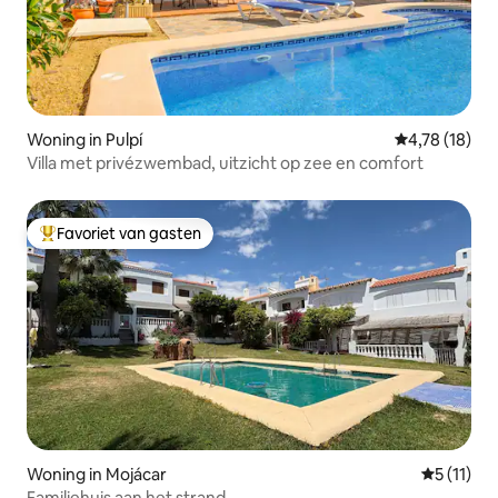
Woning in Pulpí
Gemiddelde be
4,78 (18)
Villa met privézwembad, uitzicht op zee en comfort
Favoriet van gasten
Topfavoriet van gasten
Woning in Mojácar
Gemiddeld
5 (11)
Familiehuis aan het strand