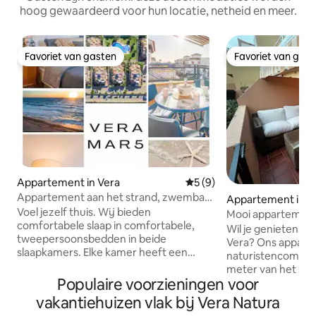
hoog gewaardeerd voor hun locatie, netheid en meer.
Favoriet van gasten
Favoriet van gas
Favoriet van gasten
Favoriet van gas
Appartement in Vera
Gemiddelde beoordeling va
5 (9)
Appartement aan het strand, zwembad,
Appartement in Pl
parkeerplaats, verwarmd
Voel jezelf thuis. Wij bieden
ra
Mooi appartement
comfortabele slaap in comfortabele,
Wil je genieten va
tweepersoonsbedden in beide
Vera? Ons appart
slaapkamers. Elke kamer heeft een
naturistencomplex 
verwarming, waardoor het hele
meter van het stra
appartement gezellig is in de koudere
Populaire voorzieningen voor
je nodig hebt om v
maanden van Spanje. De verlichting en
onvergetelijke er
vakantiehuizen vlak bij Vera Natura
zorgvuldig geselecteerde
Geniet van het co