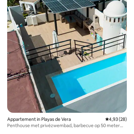
Appartement in Playas de Vera
Gemiddelde be
4,93 (28)
Penthouse met privézwembad, barbecue op 50 meter
van het strand