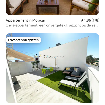
Appartement in Mojácar
Gemiddelde beo
4,86 (178)
Olivia-appartement: een onvergetelijk uitzicht op de zee
en het strand
Favoriet van gasten
Favoriet van gasten