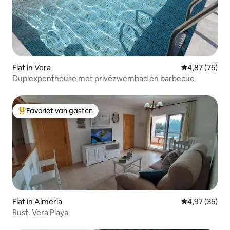
Flat in Vera
Gemiddelde be
4,87 (75)
Duplexpenthouse met privézwembad en barbecue
Favoriet van gasten
Topfavoriet van gasten
Flat in Almería
Gemiddelde be
4,97 (35)
Rust. Vera Playa