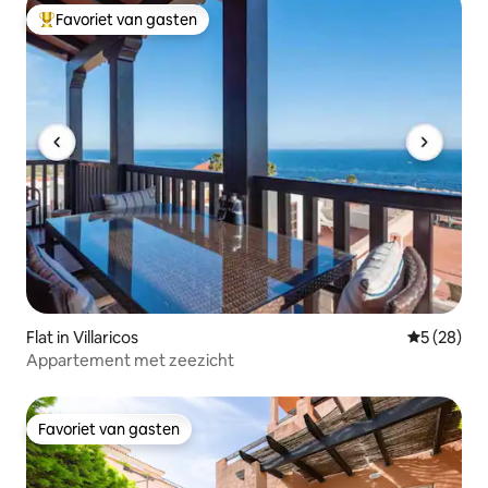
Favoriet van gasten
Topfavoriet van gasten
Flat in Villaricos
Gemiddelde
5 (28)
Appartement met zeezicht
Favoriet van gasten
Favoriet van gasten