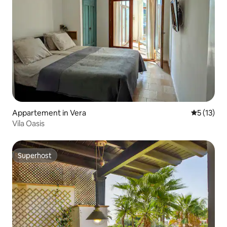
Appartement in Vera
Gemiddeld
5 (13)
Vila Oasis
Superhost
Superhost