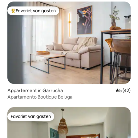
Favoriet van gasten
Topfavoriet van gasten
Appartement in Garrucha
Gemiddelde
5 (42)
Apartamento Boutique Beluga
Favoriet van gasten
Favoriet van gasten