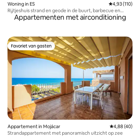
Woning in ES
Gemiddelde beo
4,93 (110)
Rijtjeshuis strand en geode in de buurt, barbecue en
Appartementen met airconditioning
zwembad
Favoriet van gasten
Favoriet van gasten
Appartement in Mojácar
Gemiddelde be
4,88 (40)
Strandappartement met panoramisch uitzicht op zee