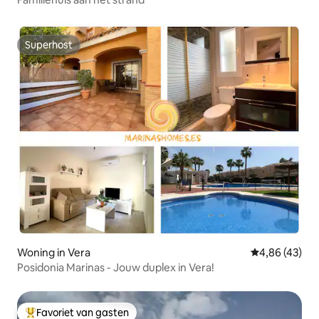
Superhost
Superhost
Woning in Vera
Gemiddelde be
4,86 (43)
Posidonia Marinas - Jouw duplex in Vera!
Favoriet van gasten
Topfavoriet van gasten