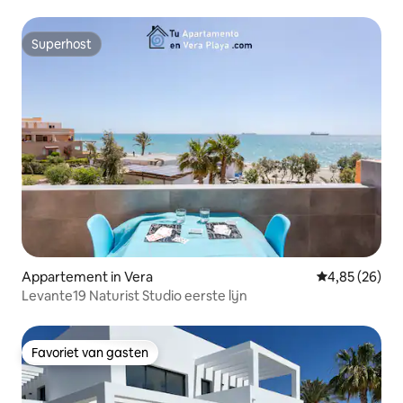
Superhost
Superhost
Appartement in Vera
Gemiddelde be
4,85 (26)
Levante19 Naturist Studio eerste lijn
Favoriet van gasten
Favoriet van gasten