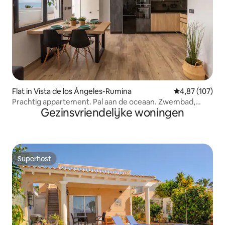
Flat in Vista de los Ángeles-Rumina
Gemiddelde beo
4,87 (107)
Prachtig appartement. Pal aan de oceaan. Zwembad,
Gezinsvriendelijke woningen
parkeergelegenheid
Superhost
Superhost