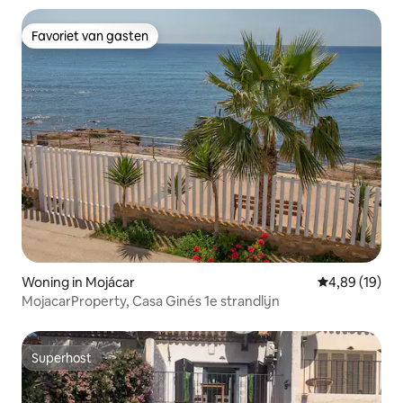
Favoriet van gasten
Favoriet van gasten
Woning in Mojácar
Gemiddelde be
4,89 (19)
MojacarProperty, Casa Ginés 1e strandlijn
Superhost
Superhost