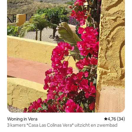
Woning in Vera
Gemiddelde be
4,76 (34)
3 kamers *Casa Las Colinas Vera* uitzicht en zwembad