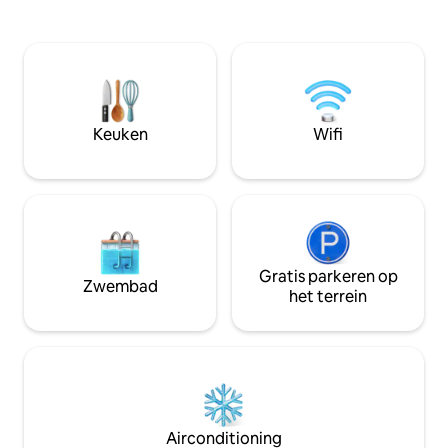
interieuraccenten geven het
uitgeruste ruimte 
appartement een uniek karakter. Je
airconditioning en
kunt kiezen voor een kleiner terras met
het einde van de 
uitzicht op zee, de nabijheid van de
Gelegen in een r
golven voelen en genieten van je
met een zwembad 
ochtendkoffie, of een groter terras met
bij het strand, ba
meubels, met voldoende ruimte om te
diensten. Het zwe
Keuken
Wifi
ontspannen. Welkom in Andalusië!!!!
naaktgebruik.
Gratis parkeren op
Zwembad
het terrein
Airconditioning