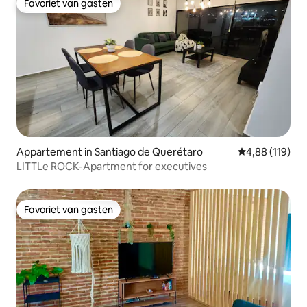
Favoriet van gasten
Favoriet van gasten
Appartement in Santiago de Querétaro
Gemiddelde beo
4,88 (119)
LITTLe ROCK-Apartment for executives
Favoriet van gasten
Favoriet van gasten