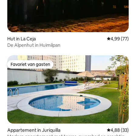
Hut in La Ceja
Gemiddelde be
4,99 (77)
De Alpenhut in Huimilpan
Favoriet van gasten
Favoriet van gasten
Appartement in Juriquilla
Gemiddelde be
4,88 (33)