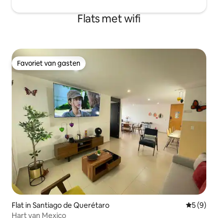
Flats met wifi
Favoriet van gasten
Favoriet van gasten
Flat in Santiago de Querétaro
Gemiddeld
5 (9)
Hart van Mexico