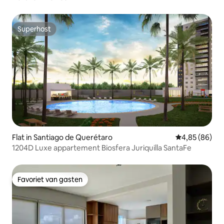
Superhost
Superhost
Flat in Santiago de Querétaro
Gemiddelde be
4,85 (86)
1204D Luxe appartement Biosfera Juriquilla SantaFe
Favoriet van gasten
Favoriet van gasten