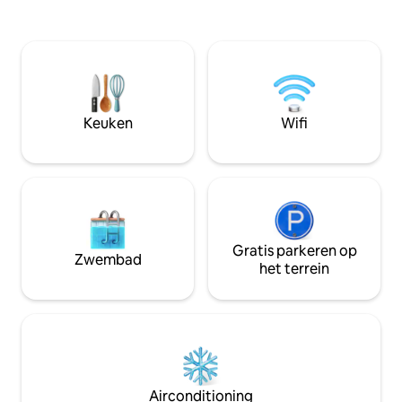
het centrum van d
comfort en stijl combineert. Het is ideaal
Verblijf in een oud
voor zakenreizen of plezier voor
gerenoveerd voo
gemakkelijke toegang, winkels en de
twee binnenplaat
mogelijkheid om je verblijf in te
binnengalerieën, t
checken. Ervaar het comfort dat dit
de stad en 24-uur
appartement te bieden heeft.
Keuken
Wifi
Gratis parkeren op
Zwembad
het terrein
Airconditioning