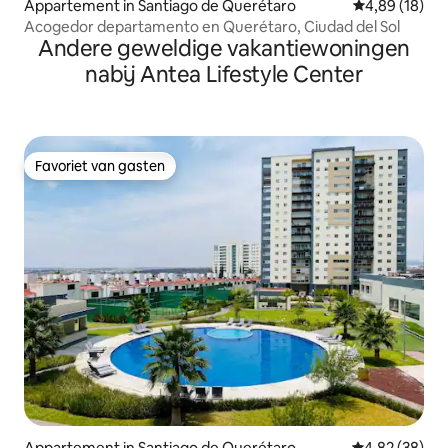
Appartement in Santiago de Querétaro
Gemiddelde be
4,89 (18)
Acogedor departamento en Querétaro, Ciudad del Sol
Andere geweldige vakantiewoningen
nabij Antea Lifestyle Center
Favoriet van gasten
Favoriet van gasten
Appartement in Santiago de Querétaro
Gemiddelde be
4,82 (38)