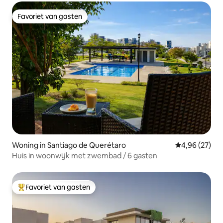
Favoriet van gasten
Favoriet van gasten
Woning in Santiago de Querétaro
Gemiddelde be
4,96 (27)
Huis in woonwijk met zwembad / 6 gasten
Favoriet van gasten
Topfavoriet van gasten