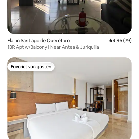
Flat in Santiago de Querétaro
Gemiddelde be
4,96 (79)
1BR Apt w/Balcony | Near Antea & Juriquilla
Favoriet van gasten
Favoriet van gasten