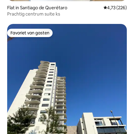
Flat in Santiago de Querétaro
Gemiddelde beo
4,73 (226)
Prachtig centrum suite ks
Favoriet van gasten
Favoriet van gasten