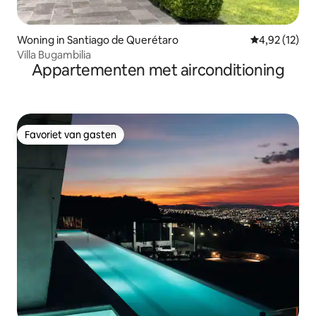
Woning in Santiago de Querétaro
Gemiddelde be
4,92 (12)
Villa Bugambilia
Appartementen met airconditioning
Favoriet van gasten
Favoriet van gasten