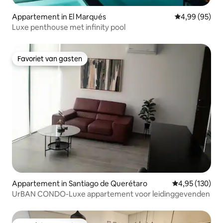
Appartement in El Marqués
Gemiddelde be
4,99 (95)
Luxe penthouse met infinity pool
Favoriet van gasten
Favoriet van gasten
Appartement in Santiago de Querétaro
Gemiddelde beo
4,95 (130)
UrBAN CONDO-Luxe appartement voor leidinggevenden