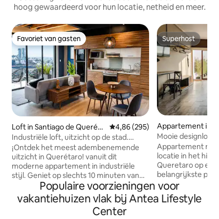
hoog gewaardeerd voor hun locatie, netheid en meer.
Favoriet van gasten
Superhost
Favoriet van gasten
Superhost
Appartement in Sa
Loft in Santiago de Queréta
Gemiddelde beoordeling van 4,8
4,86 (295)
e Querétaro
ro
Mooie designloft 
Industriële loft, uitzicht op de stad.
airconditioning, ge
Airconditioning
Appartement met 
¡Ontdek het meest adembenemende
locatie in het his
uitzicht in Querétaro! vanuit dit
Queretaro op een
moderne appartement in industriële
belangrijkste plei
stijl. Geniet op slechts 10 minuten van
Populaire voorzieningen voor
het netwerk van wandela
het centrum van een prachtig uitzicht
om wandelende m
op zowel de stad als de berg. Perfect
vakantiehuizen vlak bij Antea Lifestyle
gebouwen van de b
voor groepen tot 3 personen, het biedt
Center
kloosters, enz ...
een gezellige en functionele ruimte die