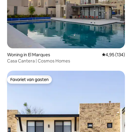
Woning in El Marques
Gemiddelde beo
4,95 (134)
Casa Cantera | Cosmos Homes
Favoriet van gasten
Favoriet van gasten