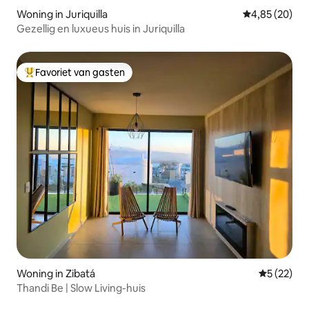
Woning in Juriquilla
Gemiddelde be
4,85 (20)
Gezellig en luxueus huis in Juriquilla
Favoriet van gasten
Topfavoriet van gasten
Woning in Zibatá
Gemiddelde
5 (22)
Thandi Be | Slow Living-huis