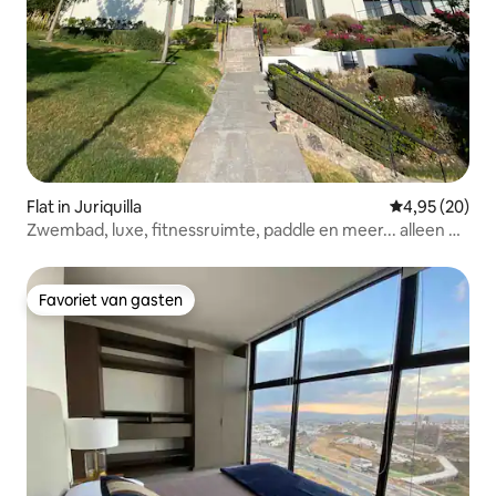
Flat in Juriquilla
Gemiddelde be
4,95 (20)
Zwembad, luxe, fitnessruimte, paddle en meer... alleen bij
Zikura
Favoriet van gasten
Favoriet van gasten