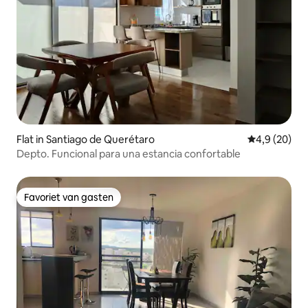
Flat in Santiago de Querétaro
Gemiddelde b
4,9 (20)
Depto. Funcional para una estancia confortable
Favoriet van gasten
Favoriet van gasten