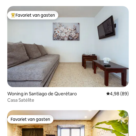
Favoriet van gasten
Topfavoriet van gasten
Woning in Santiago de Querétaro
Gemiddelde be
4,98 (89)
Casa Satélite
Favoriet van gasten
Favoriet van gasten