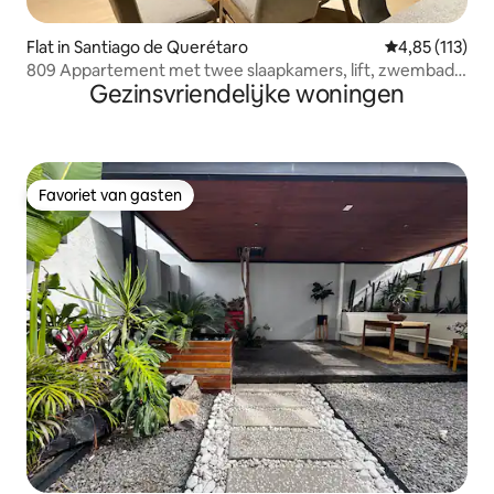
Flat in Santiago de Querétaro
Gemiddelde be
4,85 (113)
809 Appartement met twee slaapkamers, lift, zwembad,
Gezinsvriendelijke woningen
wifi
Favoriet van gasten
Favoriet van gasten