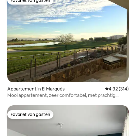
Favoriet van gasten
Favoriet van gasten
Appartement in El Marqués
Gemiddelde beo
4,92 (314)
Mooi appartement, zeer comfortabel, met prachtig
uitzicht
Favoriet van gasten
Favoriet van gasten