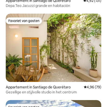
Appartement in Santiago de Querétaro
Gemiddelde be
4,92 (131)
Depa Teo Jacuzzi grande en habitación
Favoriet van gasten
Favoriet van gasten
Appartement in Santiago de Querétaro
Gemiddelde be
4,96 (79)
Gezellige en stijlvolle studio in het centrum