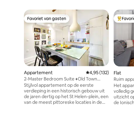
Favoriet van gasten
Favor
Favoriet van gasten
Topfavor
Appartement
Gemiddelde beoordeling
4,95 (132)
Flat
2-Master Bedroom Suite ♦Old Town
Ruim appa
♦Loop naar Liston
Corfu
Stijlvol appartement op de eerste
Het appar
verdieping in een historisch gebouw uit
volledig 
de jaren dertig op het St Helen-plein, een
uitzicht 
van de meest pittoreske locaties in de
de Ionisch
oude binnenstad van Korfoe. Het is in
lopen van
2018 gerenoveerd en biedt
commercië
hoogwaardige voorzieningen (smart-tv,
20 m van 
hoofdslaapkamers) met uitzicht op een
de derde 
eigen afgesloten plein, dat je doet
flats met 