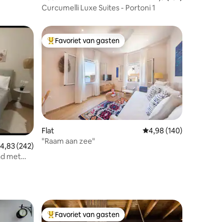
Curcumelli Luxe Suites - Portoni 1
Favoriet van gasten
Topfavoriet van gasten
ecensies
Flat
Gemiddelde beoordeling
4,98 (140)
"Raam aan zee"
emiddelde beoordeling van 4,83 op 5, 242 recensies
4,83 (242)
ad met
Favoriet van gasten
Topfavoriet van gasten