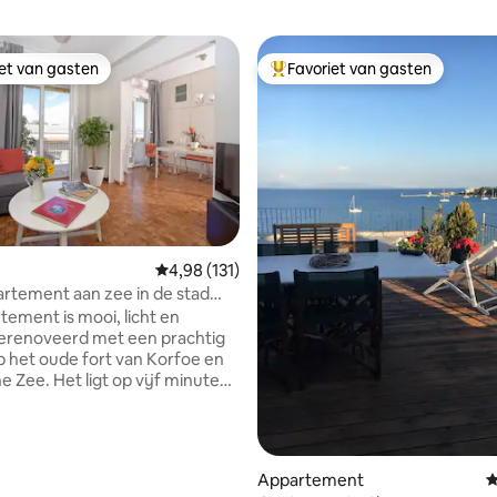
iet van gasten
Favoriet van gasten
iet van gasten
Topfavoriet van gasten
 van 4,95 op 5, 132 recensies
Gemiddelde beoordeling van 4,98 op 5, 131 r
4,98 (131)
rtement aan zee in de stad
tement is mooi, licht en
gerenoveerd met een prachtig
op het oude fort van Korfoe en
e Zee. Het ligt op vijf minuten
 het historische en
le centrum van de stad. Het is
de kust Dimokratias Avenue, op
verdieping van een vrij blok van
Appartement
G
een lift. Er is gemakkelijke