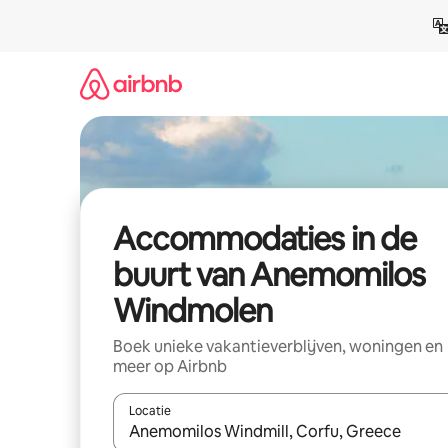
Ga
direct
naar
inhoud
Accommodaties in de
buurt van Anemomilos
Windmolen
Boek unieke vakantieverblijven, woningen en
meer op Airbnb
Locatie
Wanneer er resultaten beschikbaar zijn, maak je 