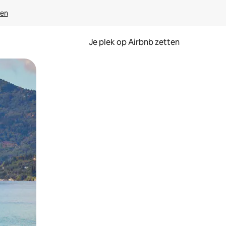
ven
Je plek op Airbnb zetten
en of swipen.