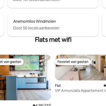
Anemomilos Windmolen
Door 50 locals aanbevolen
Flats met wifi
iet van gasten
Favoriet van gasten
iet van gasten
Favoriet van gasten
Flat
G
VIP Annunziata Appartement 
 van 4,82 op 5, 287 recensies
Gemiddelde beoordeling van 4,98 op 5, 132 r
4,98 (132)