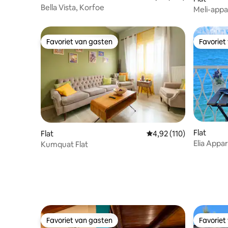
Bella Vista, Korfoe
Meli-app
Favoriet van gasten
Favoriet
Favoriet van gasten
Favoriet
Flat
Flat
Gemiddelde beoordeling
4,92 (110)
Elia Appa
Kumquat Flat
Favoriet van gasten
Favoriet
Favoriet van gasten
Favoriet