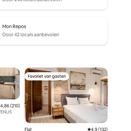
Mon Repos
Door 42 locals aanbevolen
Favoriet van gasten
Favoriet van gasten
emiddelde beoordeling van 4,86 op 5, 210 recensies
4,86 (210)
VENUS
Flat
Gemiddelde beoordeli
4,9 (132)
ecensies