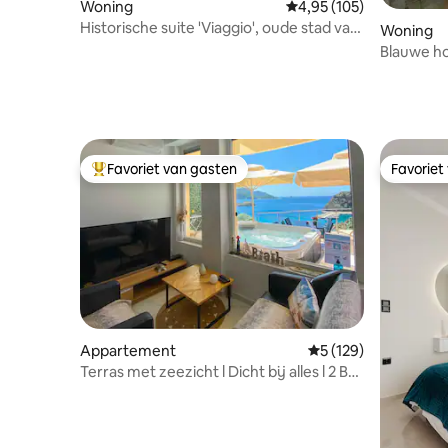
Woning
Gemiddelde beoordeling
4,95 (105)
Historische suite 'Viaggio', oude stad van
Woning
Corfu
Blauwe ho
Favoriet van gasten
Favoriet
Topfavoriet van gasten
Favoriet
Appartement
Gemiddelde beoordel
5 (129)
Terras met zeezicht l Dicht bij alles l 2 BR
+ pkg