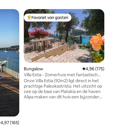
Woning
Favoriet van gasten
Favor
Topfavoriet van gasten
Topfavo
Suite met
Rizes Sea
gloednie
stellen. 
heuvel, 
groen. De suite beslaat 38 m ² en geeft je
een prach
eigentijd
pool terwi
Bungalow
Gemiddelde beoordeling
4,96 (175)
ecensies
champagne helemaal geïsolee
Villa Estia - Zomerhuis met fantastisch
Het prach
zeezicht
Onze Villa Estia (92m2) ligt direct in het
de uitzon
prachtige Paleokastrista. Het uitzicht op
voor onv
zee op de baai van Platakia en de haven
kostbare
Alipa maken van dit huis een bijzondere
plek om te zijn. Twee badkamers, twee
slaapkamers, een moderne open volledig
uitgeruste keuken en een
gecombineerde woon- en eetkamer
emiddelde beoordeling van 4,97 op 5, 165 recensies
4,97 (165)
met open haard - allemaal nieuw