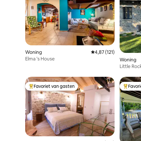
Woning
Gemiddelde beoordeling
4,87 (121)
Elma 's House
Woning
Little Ro
Favoriet van gasten
Favor
Topfavoriet van gasten
Topfavor