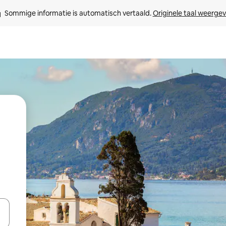
Sommige informatie is automatisch vertaald. 
Originele taal weerge
een keuze met je de pijltjestoetsen omhoog en omlaag, óf door te tikk