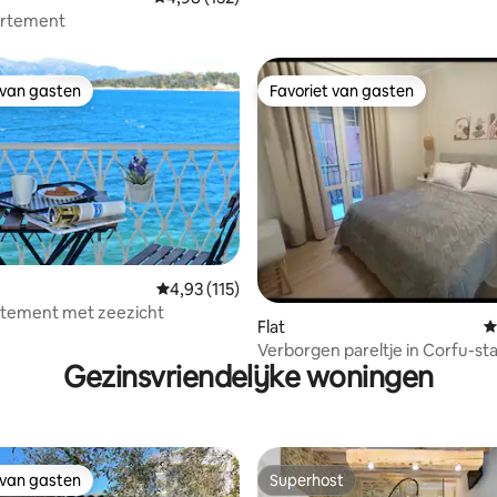
artement
 van gasten
Favoriet van gasten
 van gasten
Favoriet van gasten
Gemiddelde beoordeling van 4,93 op 5, 115 r
4,93 (115)
 van 4,92 op 5, 110 recensies
rtement met zeezicht
Flat
G
Verborgen pareltje in Corfu-st
Gezinsvriendelijke woningen
alles in de buurt!
 van gasten
Superhost
 van gasten
Superhost