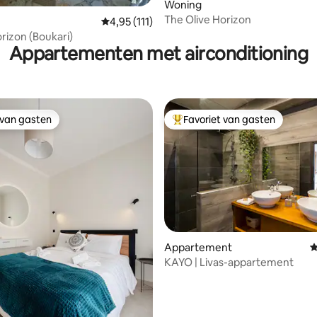
 van 4,95 op 5, 105 recensies
Woning
The Olive Horizon
Gemiddelde beoordeling van 4,95 op 5, 111 r
4,95 (111)
rizon (Boukari)
Appartementen met airconditioning
 van gasten
Favoriet van gasten
 van gasten
Topfavoriet van gasten
Appartement
G
ing van 5 op 5, 129 recensies
KAYO | Livas-appartement