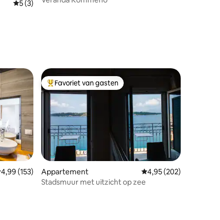
Gemiddelde beoordeling van 5 op 5, 3 recensies
5 (3)
ecensies
Favoriet van gasten
Topfavoriet van gasten
emiddelde beoordeling van 4,99 op 5, 153 recensies
4,99 (153)
Appartement
Gemiddelde beoordeling
4,95 (202)
Stadsmuur met uitzicht op zee