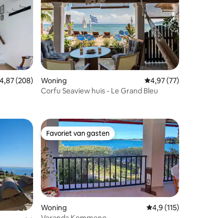
emiddelde beoordeling van 4,87 op 5, 208 recensies
4,87 (208)
Woning
Gemiddelde beoordelin
4,97 (77)
Corfu Seaview huis - Le Grand Bleu
ecensies
Favoriet van gasten
Favoriet van gasten
Woning
Gemiddelde beoordeli
4,9 (115)
Veranda Kommeno