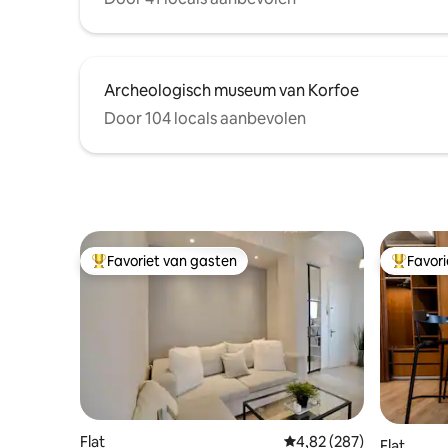
Archeologisch museum van Korfoe
Door 104 locals aanbevolen
Favoriet van gasten
Favor
Topfavoriet van gasten
Topfavor
Flat
Gemiddelde beoordeling
4,82 (287)
Flat