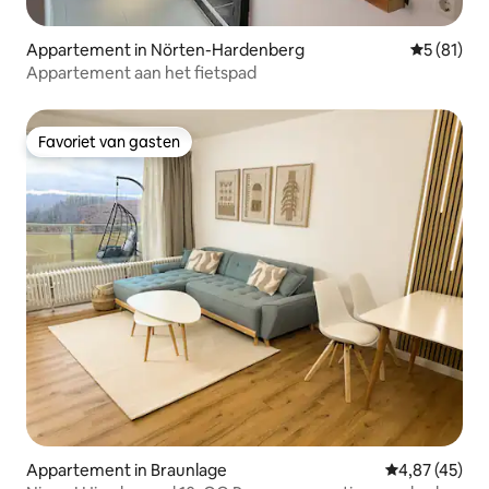
Appartement in Nörten-Hardenberg
Gemiddelde
5 (81)
Appartement aan het fietspad
Favoriet van gasten
Favoriet van gasten
Appartement in Braunlage
Gemiddelde be
4,87 (45)