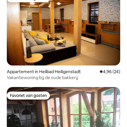
Favoriet van gasten
Appartement in Heilbad Heiligenstadt
Gemiddelde be
4,96 (24)
Vakantiewoning bij de oude bakkerij
Favoriet van gasten
Favoriet van gasten