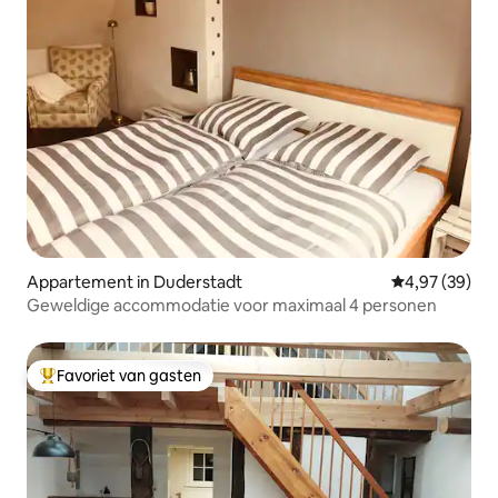
Appartement in Duderstadt
Gemiddelde be
4,97 (39)
Geweldige accommodatie voor maximaal 4 personen
Favoriet van gasten
Topfavoriet van gasten