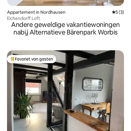
Appartement in Nordhausen
Gemiddeld
5 (3)
Eichendorff Loft
Andere geweldige vakantiewoningen
nabij Alternatieve Bärenpark Worbis
Favoriet van gasten
Topfavoriet van gasten