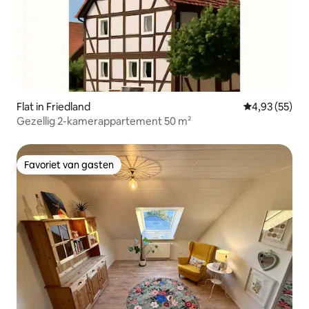
Flat in Friedland
Gemiddelde be
4,93 (55)
Gezellig 2-kamerappartement 50 m²
Favoriet van gasten
Favoriet van gasten