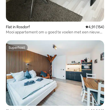
Flat in Rosdorf
Gemiddelde beo
4,91 (154)
Mooi appartement om u goed te voelen met een nieuwe
badkamer
Superhost
Superhost