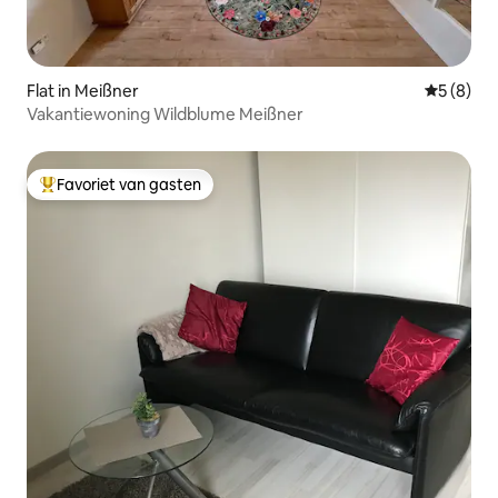
Flat in Meißner
Gemiddeld
5 (8)
Vakantiewoning Wildblume Meißner
Favoriet van gasten
Topfavoriet van gasten