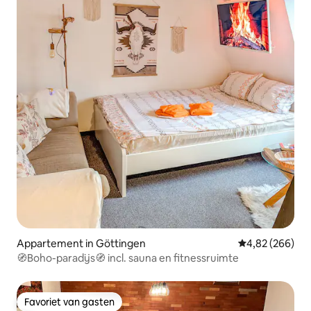
Appartement in Göttingen
Gemiddelde beo
4,82 (266)
🧭Boho-paradijs🧭 incl. sauna en fitnessruimte
Favoriet van gasten
Favoriet van gasten