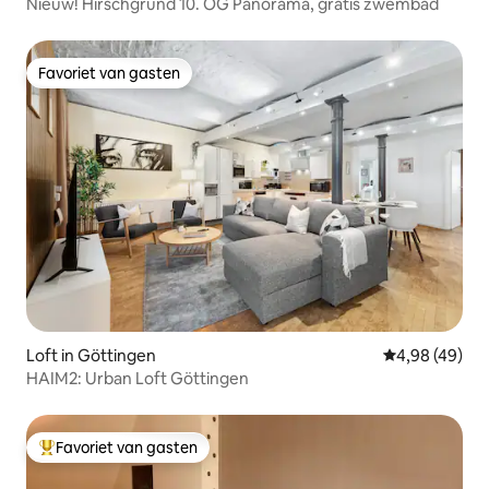
Nieuw! Hirschgrund 10. OG Panorama, gratis zwembad
Favoriet van gasten
Favoriet van gasten
Loft in Göttingen
Gemiddelde be
4,98 (49)
HAIM2: Urban Loft Göttingen
Favoriet van gasten
Topfavoriet van gasten