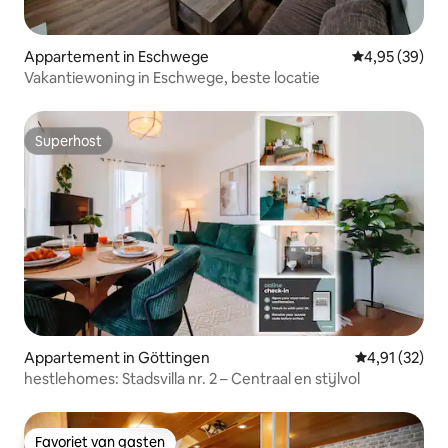
Appartement in Eschwege
Gemiddelde be
4,95 (39)
Vakantiewoning in Eschwege, beste locatie
Superhost
Superhost
Appartement in Göttingen
Gemiddelde be
4,91 (32)
hestlehomes: Stadsvilla nr. 2 – Centraal en stijlvol
Favoriet van gasten