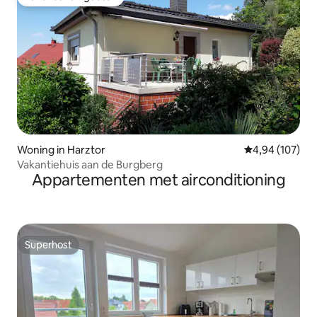
Favoriet van gasten
Woning in Harztor
Gemiddelde beo
4,94 (107)
Vakantiehuis aan de Burgberg
Appartementen met airconditioning
Superhost
Superhost