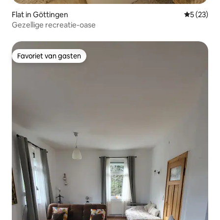
Flat in Göttingen
Gemiddelde
5 (23)
Gezellige recreatie-oase
Favoriet van gasten
Favoriet van gasten