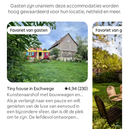
Gasten zijn unaniem: deze accommodaties worden
hoog gewaardeerd voor hun locatie, netheid en meer.
Favoriet van gasten
Favoriet van gas
Favoriet van gasten
Favoriet van gas
Tiny house in Eschwege
Gemiddelde beoordeling van 4,9
4,94 (230)
Kunstenaarshof met bouwwagen en
wild werk in het groen
Als je verlangt naar een pauze en wilt
genieten van de luxe van eenvoud in
een bijzondere sfeer, dan is dit de plek
om te zijn. De liefdevol ontworpen
showman-caravan met houtkachel staat
op een monumentaal kunstenaarserf