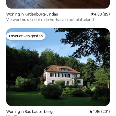
Woning in Katlenburg-Lindau
Gemiddelde be
4,83 (89)
Vakwerkhuis in klei in de Vorharz in het platteland
Favoriet van gasten
Favoriet van gasten
Woning in Bad Lauterberg
Gemiddelde beo
4,96 (201)