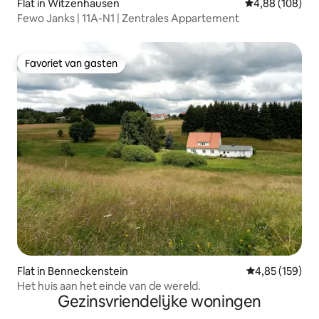
Flat in Witzenhausen
Gemiddelde beo
4,88 (108)
Fewo Janks | 11A-N1 | Zentrales Appartement
Favoriet van gasten
Favoriet van gasten
Flat in Benneckenstein
Gemiddelde beo
4,85 (159)
Het huis aan het einde van de wereld.
Gezinsvriendelijke woningen