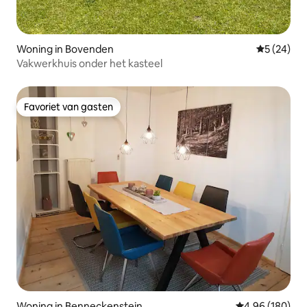
Woning in Bovenden
Gemiddelde
5 (24)
Vakwerkhuis onder het kasteel
Favoriet van gasten
Favoriet van gasten
Woning in Benneckenstein
Gemiddelde beo
4,96 (180)