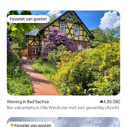
Favoriet van gasten
Favoriet van gasten
Woning in Bad Sachsa
Gemiddelde be
4,95 (58)
Bio-vakantiehuis Villa Windrose met een geweldig uitzicht
Favoriet van gasten