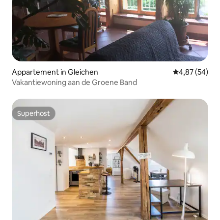
Appartement in Gleichen
Gemiddelde be
4,87 (54)
Vakantiewoning aan de Groene Band
Superhost
Superhost