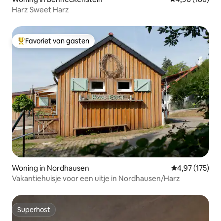
Harz Sweet Harz
Favoriet van gasten
Topfavoriet van gasten
Woning in Nordhausen
Gemiddelde beo
4,97 (175)
Vakantiehuisje voor een uitje in Nordhausen/Harz
Superhost
Superhost