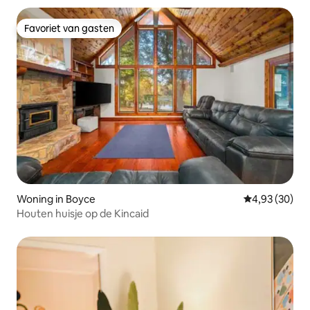
Favoriet van gasten
Favoriet van gasten
Woning in Boyce
Gemiddelde be
4,93 (30)
Houten huisje op de Kincaid