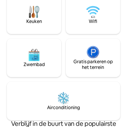
interieur, een vlekkeloze ruimte en een
volledig uitgeruste keuken. Bordspellen
voor iedereen en speelgoed voor
kinderen zorgen ervoor dat het als thuis
Keuken
Wifi
aanvoelt. Ontspan met een kopje koffie
of kom tot rust na een lange dag in deze
vredige, zuidelijke oase.
Gratis parkeren op
Zwembad
het terrein
Airconditioning
Verblijf in de buurt van de populairste