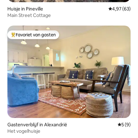
Huisje in Pineville
Gemiddelde be
4,97 (63)
Main Street Cottage
Favoriet van gasten
Topfavoriet van gasten
Gastenverblijf in Alexandrië
Gemiddeld
5 (9)
Het vogelhuisje