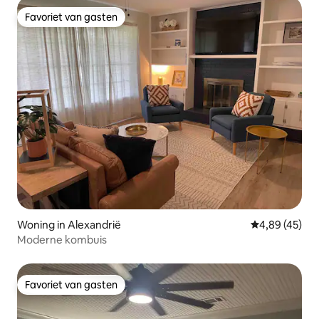
Favoriet van gasten
Favoriet van gasten
Woning in Alexandrië
Gemiddelde be
4,89 (45)
Moderne kombuis
Favoriet van gasten
Favoriet van gasten