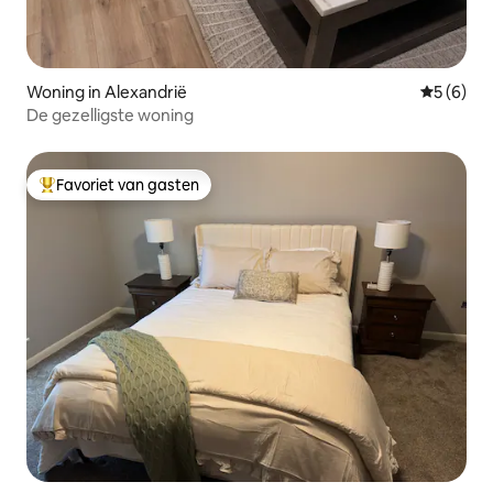
Woning in Alexandrië
Gemiddeld
5 (6)
De gezelligste woning
Favoriet van gasten
Topfavoriet van gasten