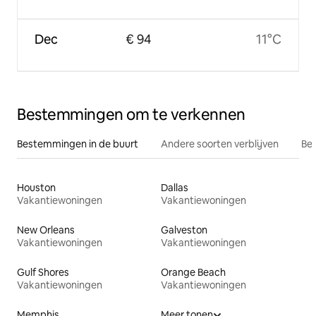
Dec
€ 94
11°C
Bestemmingen om te verkennen
Bestemmingen in de buurt
Andere soorten verblijven
Bes
Houston
Dallas
Vakantiewoningen
Vakantiewoningen
New Orleans
Galveston
Vakantiewoningen
Vakantiewoningen
Gulf Shores
Orange Beach
Vakantiewoningen
Vakantiewoningen
Memphis
Meer tonen