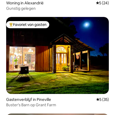
Woning in Alexandrië
Gemiddelde
5 (24)
Gunstig gelegen
Favoriet van gasten
Topfavoriet van gasten
Gastenverblijf in Pineville
Gemiddelde
5 (35)
Buster's Barn op Grant Farm