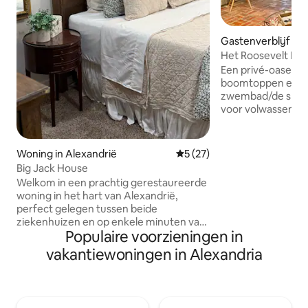
Gastenverblijf in P
Het Roosevelt Ret
Een privé-oase met
boomtoppen en to
zwembad/de spa. 
voor volwassenen
van het zwembad e
de buurt van Rapid
ziekenhuizen & go
Woning in Alexandrië
Gemiddelde beoordeling van
5 (27)
omgeving. 3 minuten van LCU, 10
Big Jack House
minuten van het Ra
Welkom in een prachtig gerestaureerde
& Federal Courtho
woning in het hart van Alexandrië,
AEX. Inclusief wasruimte, bad, keuken,
perfect gelegen tussen beide
woonkamer met ee
ziekenhuizen en op enkele minuten van
worden omgebouw
Populaire voorzieningen in
winkels, restaurants en lokale
grote hoofdslaap
bezienswaardigheden. Dit elegante
vakantiewoningen in Alexandria
werkruimte. Je zu
toevluchtsoord is ideaal voor reizende
dat je bent ontsna
verpleegkundigen, gezinnen of
oase!
zakelijke gasten en combineert comfort
met gemak. Geniet van een stijlvol