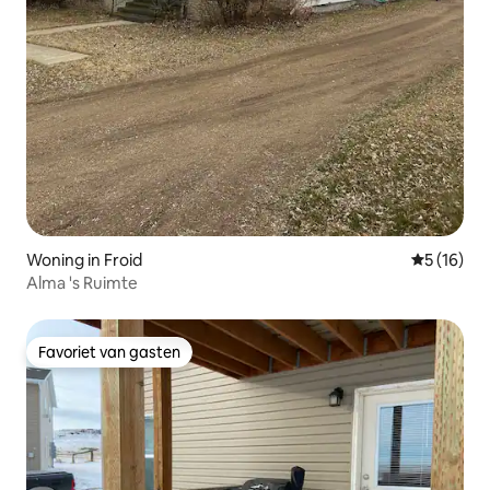
Woning in Froid
Gemiddelde
5 (16)
Alma 's Ruimte
Favoriet van gasten
Favoriet van gasten