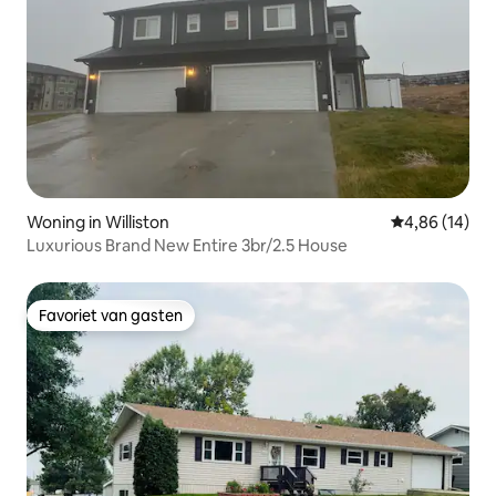
Woning in Williston
Gemiddelde be
4,86 (14)
Luxurious Brand New Entire 3br/2.5 House
Favoriet van gasten
Favoriet van gasten