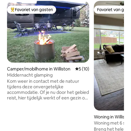
Favoriet van gasten
Favoriet van gas
Topfavoriet van gasten
Favoriet van gas
Camper/mobilhome in Williston
Gemiddelde beoordeling van
5 (10)
Middernacht glamping
Kom weer in contact met de natuur
tijdens deze onvergetelijke
accommodatie. Of je nu door het gebied
reist, hier tijdelijk werkt of een gezin op
zoek bent naar kamperen zonder
gedoe, zoek dan niet verder! Blackstone
& Weber grills, vuurplaats, Yeti vol ijs,
Woning in Willisto
tuinspellen, stoelen, appel- en
Woning met 6 slaa
pruimenbomen en een eigen rustige
grote gezinnen
Breng het hele gez