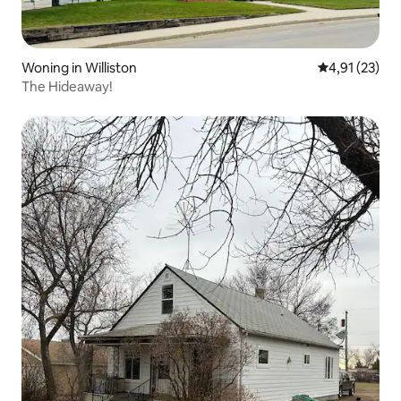
Woning in Williston
Gemiddelde be
4,91 (23)
The Hideaway!