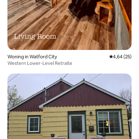
Woning in Watford City
Gemiddelde be
4,64 (25)
Western Lower-Level Retraite