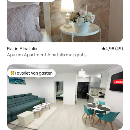
Topfavoriet van gasten
Flat in Alba Iulia
Gemiddelde be
4,98 (49)
Apulum Apartment Alba Iulia met gratis
parkeergelegenheid
Favoriet van gasten
Topfavoriet van gasten