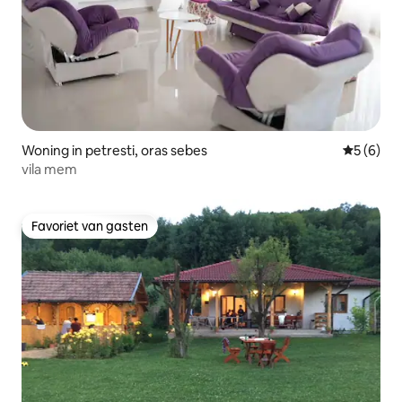
Woning in petresti, oras sebes
Gemiddeld
5 (6)
vila mem
Favoriet van gasten
Favoriet van gasten