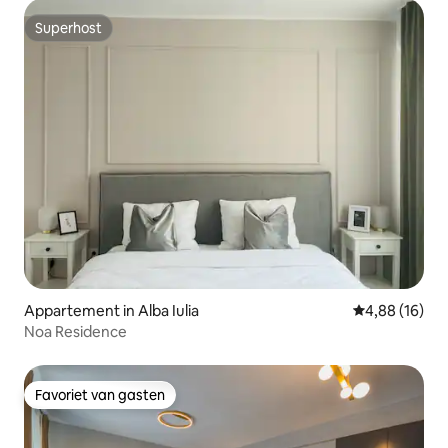
Superhost
Superhost
Appartement in Alba Iulia
Gemiddelde be
4,88 (16)
Noa Residence
Favoriet van gasten
Favoriet van gasten