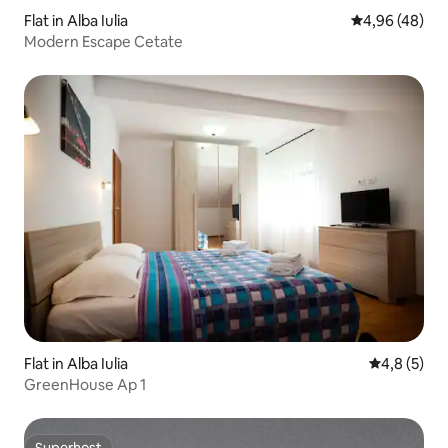
Flat in Alba Iulia
Gemiddelde be
4,96 (48)
Modern Escape Cetate
Flat in Alba Iulia
Gemiddelde 
4,8 (5)
GreenHouse Ap 1
Superhost