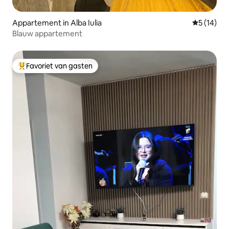
Appartement in Alba Iulia
Gemiddelde
5 (14)
Blauw appartement
Favoriet van gasten
Topfavoriet van gasten