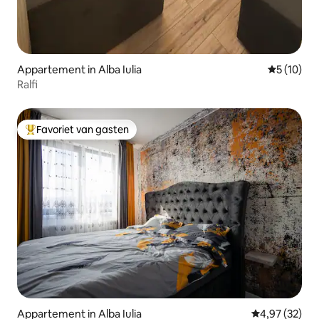
Appartement in Alba Iulia
Gemiddelde
5 (10)
Ralfi
Favoriet van gasten
Topfavoriet van gasten
Appartement in Alba Iulia
Gemiddelde be
4,97 (32)