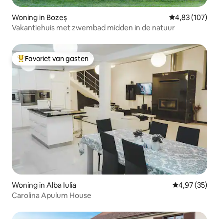
Woning in Bozeș
Gemiddelde beo
4,83 (107)
Vakantiehuis met zwembad midden in de natuur
Favoriet van gasten
Topfavoriet van gasten
Woning in Alba Iulia
Gemiddelde be
4,97 (35)
Carolina Apulum House