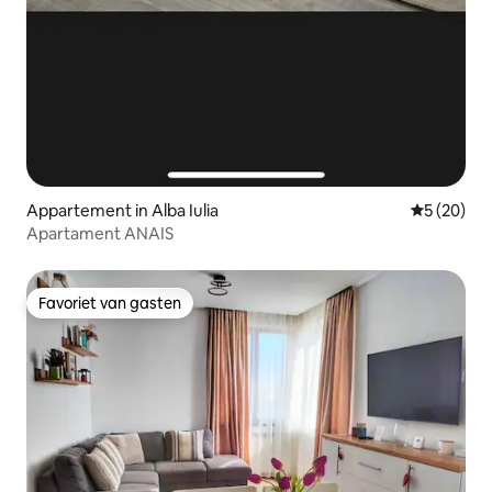
Appartement in Alba Iulia
Gemiddelde
5 (20)
Apartament ANAIS
Favoriet van gasten
Favoriet van gasten