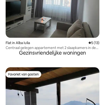
Flat in Alba Iulia
Gemiddeld
5 (13)
Centraal gelegen appartement met 2 slaapkamers in de
Gezinsvriendelijke woningen
buurt van Citadel & Park
Favoriet van gasten
Favoriet van gasten