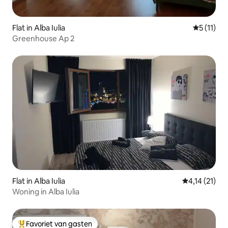
Flat in Alba Iulia
Gemiddeld
5 (11)
Greenhouse Ap 2
Flat in Alba Iulia
Gemiddelde b
4,14 (21)
Woning in Alba Iulia
Favoriet van gasten