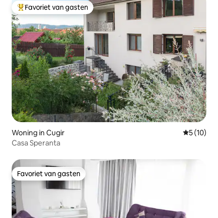
Favoriet van gasten
Topfavoriet van gasten
Woning in Cugir
Gemiddelde
5 (10)
Casa Speranta
Favoriet van gasten
Favoriet van gasten