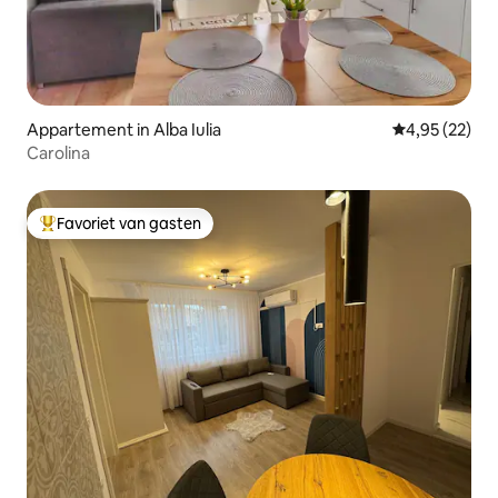
Appartement in Alba Iulia
Gemiddelde be
4,95 (22)
Carolina
Favoriet van gasten
Topfavoriet van gasten