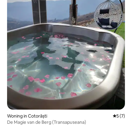
Woning in Cotorăști
Gemiddeld
5 (7)
De Magie van de Berg (Transapuseana)