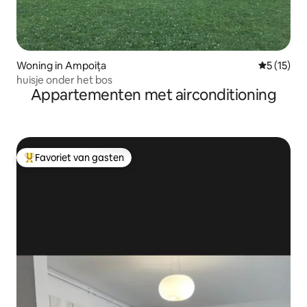
Woning in Ampoița
Gemiddeld
5 (15)
huisje onder het bos
Appartementen met airconditioning
Favoriet van gasten
Topfavoriet van gasten