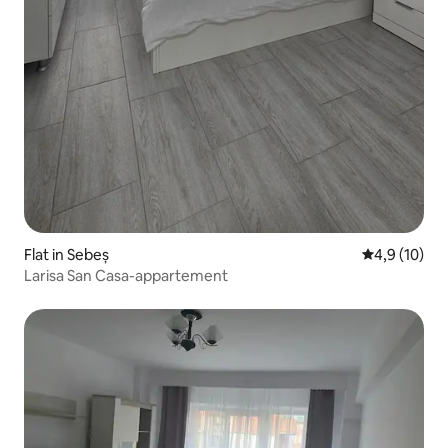
Flat in Sebeș
Gemiddelde b
4,9 (10)
Larisa San Casa-appartement