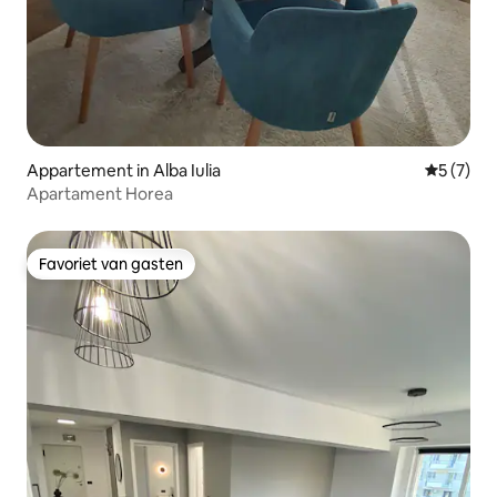
Appartement in Alba Iulia
Gemiddeld
5 (7)
Apartament Horea
Favoriet van gasten
Favoriet van gasten