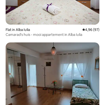
Flat in Alba Iulia
Gemiddelde be
4,96 (97)
Camarad's huis - mooi appartement in Alba Iulia