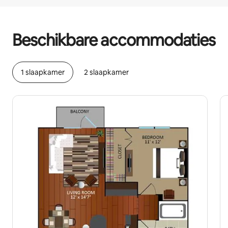
Je potentiële inkomsten zijn €473 per maand
Beschikbare accommodaties
1 slaapkamer
2 slaapkamer