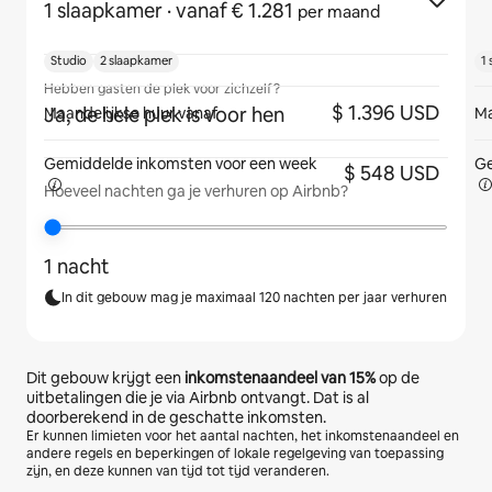
1 slaapkamer
· vanaf € 1.281
per maand
Studio
2 slaapkamer
1
Hebben gasten de plek voor zichzelf?
$ 1.396 USD
Ja, de hele plek is voor hen
Maandelijkse huur vanaf
Ma
Gemiddelde inkomsten voor
een week
Ge
$ 548 USD
Hoeveel nachten ga je verhuren op Airbnb?
1 nacht
In dit gebouw mag je maximaal 120 nachten per jaar verhuren
Dit gebouw krijgt een
inkomstenaandeel van
15%
op de
uitbetalingen die je via Airbnb ontvangt. Dat is al
doorberekend in de geschatte inkomsten.
Er kunnen limieten voor het aantal nachten, het inkomstenaandeel en
andere regels en beperkingen of lokale regelgeving van toepassing
zijn, en deze kunnen van tijd tot tijd veranderen.