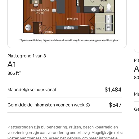
Plattegrond 1 van 3
Pl
A1
A
806 ft²
80
$1,484
Maandelijkse huur vanaf
Ma
$547
Gemiddelde inkomsten voor
een week
Ge
Plattegronden zijn bij benadering. Prijzen, beschikbaarheid en
voorzieningen zijn aan verandering onderhevig. Mogelijk zijn extra
kosten van toepassing. Vraag het gebouw om meer informatie.