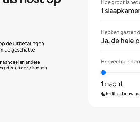
Hoe groot is het
1 slaapkame
Hebben gasten de
Ja, de hele p
op de uitbetalingen
 in de geschatte
Hoeveel nachten 
tenaandeel en andere
ng zijn, en deze kunnen
1 nacht
In dit gebouw ma