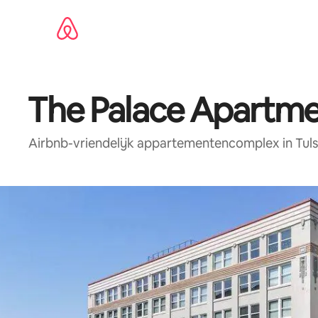
Ga
direct
naar
inhoud
The Palace Apartm
Airbnb-vriendelijk appartementencomplex in Tul