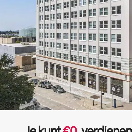
Je kunt
€
0
verdienen