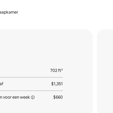
laapkamer
702 ft²
af
$1,351
n voor
een week
$660