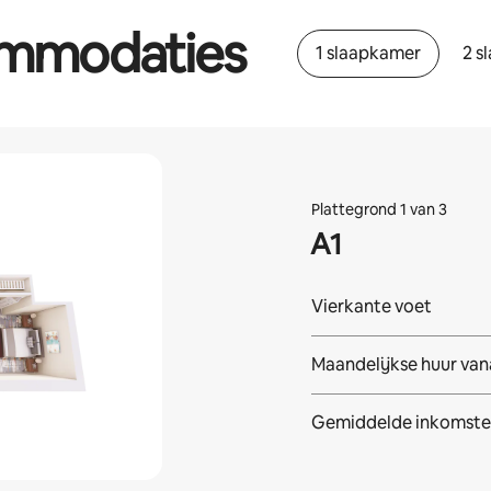
ommodaties
1 slaapkamer
2 s
Plattegrond 1 van 3
A1
Vierkante voet
Maandelijkse huur van
Gemiddelde inkomste