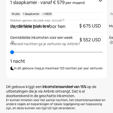
1 slaapkamer
· vanaf € 579
per maand
Studio
1 slaapkamer
+ MEER
1
Hebben gasten de plek voor zichzelf?
$ 675 USD
Ja, de hele plek is voor hen
Maandelijkse huur vanaf
Ma
Gemiddelde inkomsten voor
een week
Ge
$ 552 USD
Hoeveel nachten ga je verhuren op Airbnb?
1 nacht
In dit gebouw mag je maximaal 120 nachten per jaar verhuren
Dit gebouw krijgt een
inkomstenaandeel van
15%
op de
uitbetalingen die je via Airbnb ontvangt. Dat is al
doorberekend in de geschatte inkomsten.
Er kunnen limieten voor het aantal nachten, het inkomstenaandeel en
andere regels en beperkingen of lokale regelgeving van toepassing
zijn, en deze kunnen van tijd tot tijd veranderen.