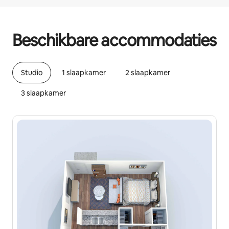
Je potentiële inkomsten zijn €474 per maand
Beschikbare accommodaties
Studio
1 slaapkamer
2 slaapkamer
3 slaapkamer