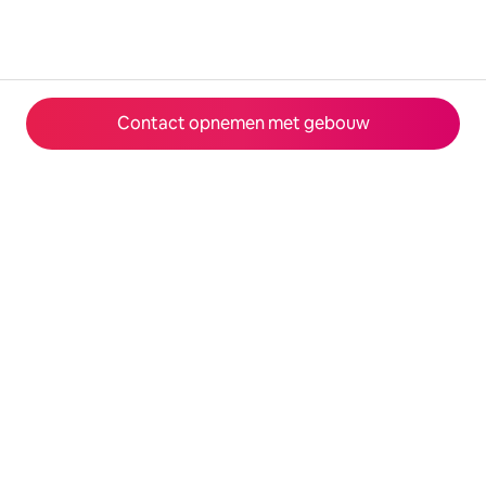
Contact opnemen met gebouw
© 2026 Airbnb, Inc.
Privacy
·
Voorwaarden
·
Bedrijfsgegevens