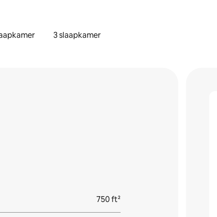
laapkamer
3 slaapkamer
750 ft²