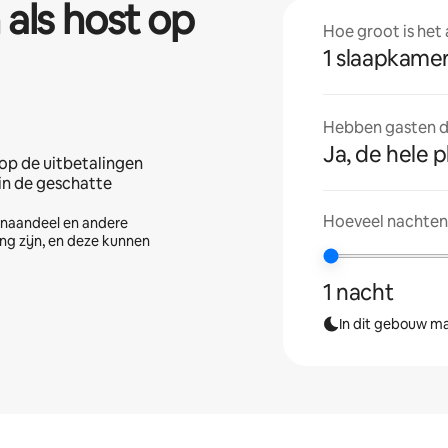
 als host op
Hoe groot is het
1 slaapkame
Hebben gasten de
Ja, de hele p
op de uitbetalingen
 in de geschatte
Hoeveel nachten 
tenaandeel en andere
ng zijn, en deze kunnen
1 nacht
In dit gebouw ma