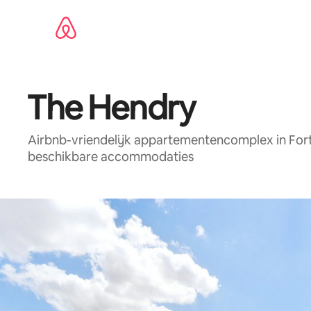
Ga
direct
naar
inhoud
The Hendry
Airbnb-vriendelijk appartementencomplex in For
beschikbare accommodaties