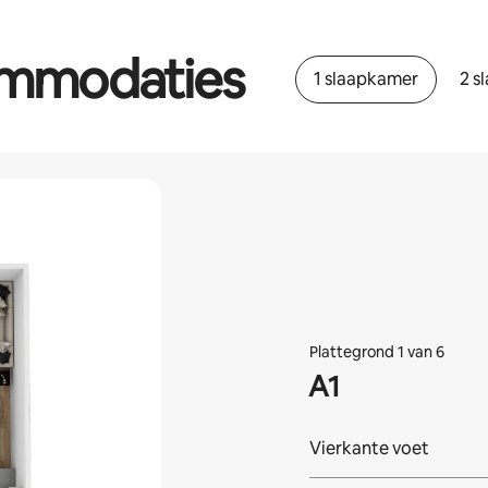
ommodaties
1 slaapkamer
2 s
Plattegrond 1 van 6
A1
Vierkante voet