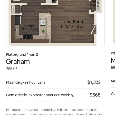
Pl
Plattegrond 1 van 2
M
Graham
59
755 ft²
Ma
$1,322
Maandelijkse huur vanaf
Ge
$668
Gemiddelde inkomsten voor
een week
Plattegronden zijn bij benadering. Prijzen, beschikbaarheid en
voorzieningen zijn aan verandering onderhevig. Mogelijk zijn extra