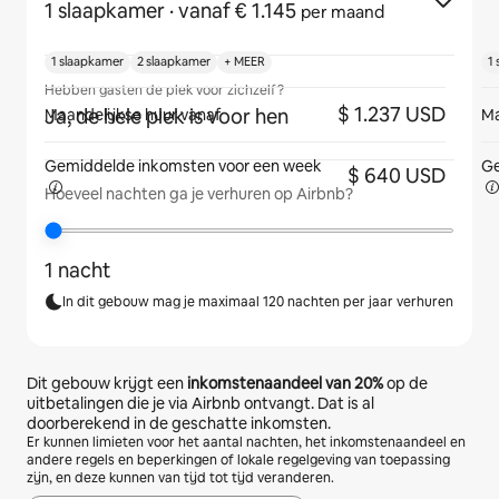
1 slaapkamer
· vanaf € 1.145
per maand
1 slaapkamer
2 slaapkamer
+ MEER
1
Hebben gasten de plek voor zichzelf?
$ 1.237 USD
Ja, de hele plek is voor hen
Maandelijkse huur vanaf
Ma
Gemiddelde inkomsten voor
een week
Ge
$ 640 USD
Hoeveel nachten ga je verhuren op Airbnb?
1 nacht
In dit gebouw mag je maximaal 120 nachten per jaar verhuren
Dit gebouw krijgt een
inkomstenaandeel van
20%
op de
uitbetalingen die je via Airbnb ontvangt. Dat is al
doorberekend in de geschatte inkomsten.
Er kunnen limieten voor het aantal nachten, het inkomstenaandeel en
andere regels en beperkingen of lokale regelgeving van toepassing
zijn, en deze kunnen van tijd tot tijd veranderen.