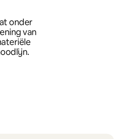
aat onder
eening van
ateriële
oodlijn.