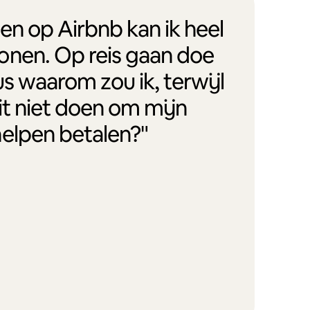
en op Airbnb kan ik heel
onen. Op reis gaan doe
us waarom zou ik, terwijl
it niet doen om mijn
helpen betalen?"