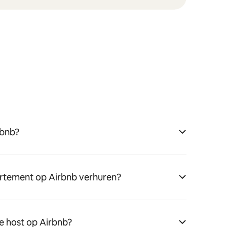
rbnb?
rtement op Airbnb verhuren?
e host op Airbnb?