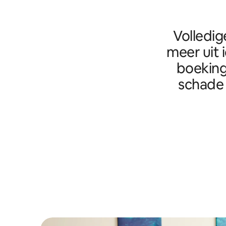
Volledig
meer uit 
boeking
schade 