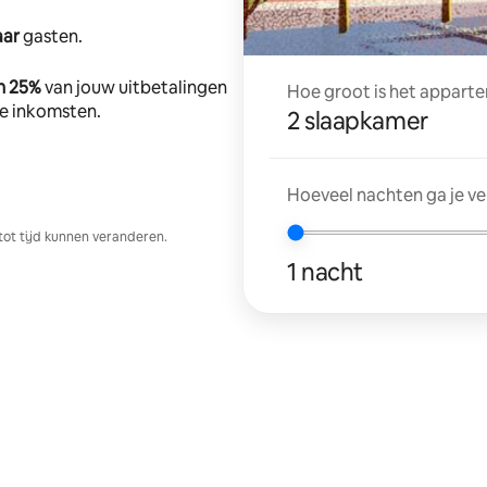
aar
gasten.
n 25%
van jouw uitbetalingen
Hoe groot is het apparte
tte inkomsten.
2 slaapkamer
Hoeveel nachten ga je v
tot tijd kunnen veranderen.
1 nacht