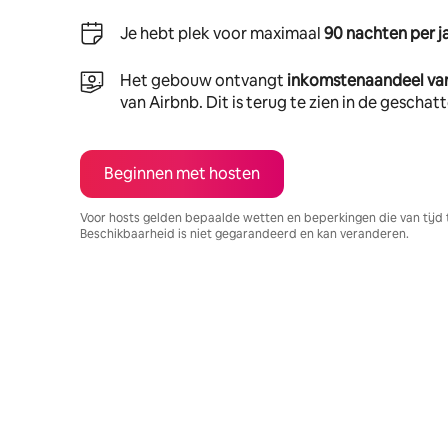
Je hebt plek voor maximaal
90 nachten per j
Het gebouw ontvangt
inkomstenaandeel va
van Airbnb. Dit is terug te zien in de gescha
Beginnen met hosten
Voor hosts gelden bepaalde wetten en beperkingen die van tijd 
Beschikbaarheid is niet gegarandeerd en kan veranderen.
Je potentiële inkomsten zijn €1356 per maand