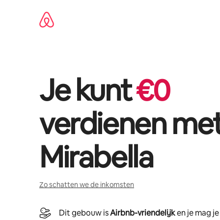
Ga
direct
naar
inhoud
Je kunt
€
0
verdienen me
Mirabella
Zo schatten we de inkomsten
Dit gebouw is
Airbnb-vriendelijk
en je mag j