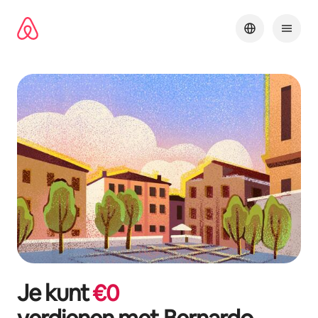
Ga
direct
naar
inhoud
Je kunt
€
0