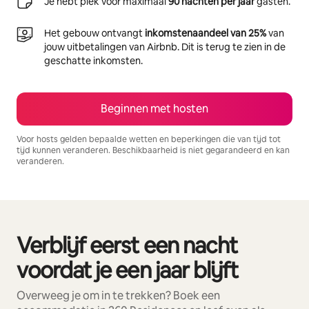
Je hebt plek voor maximaal
90 nachten per jaar
gasten.
Het gebouw ontvangt
inkomstenaandeel van 25%
van
jouw uitbetalingen van Airbnb. Dit is terug te zien in de
geschatte inkomsten.
Beginnen met hosten
Voor hosts gelden bepaalde wetten en beperkingen die van tijd tot
tijd kunnen veranderen. Beschikbaarheid is niet gegarandeerd en kan
veranderen.
Je potentiële inkomsten zijn €602 per maand
Verblijf eerst een nacht
0 van 0 items weergegeven
voordat je een jaar blijft
Overweeg je om in te trekken? Boek een