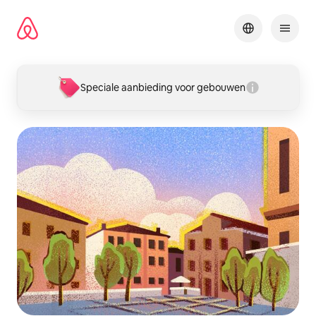
Ga
direct
naar
inhoud
Speciale aanbieding voor gebouwen