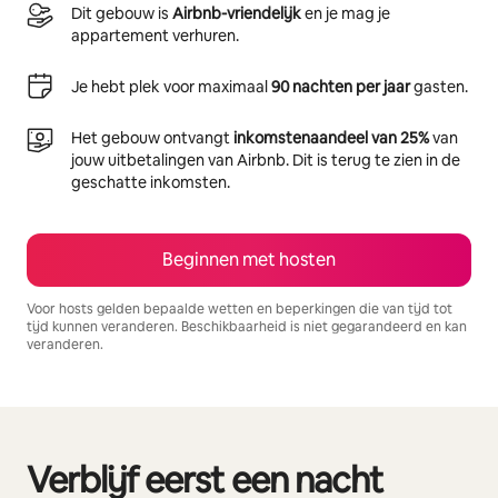
Dit gebouw is
Airbnb-vriendelijk
en je mag je
appartement verhuren.
Je hebt plek voor maximaal
90 nachten per jaar
gasten.
Het gebouw ontvangt
inkomstenaandeel van 25%
van
jouw uitbetalingen van Airbnb. Dit is terug te zien in de
geschatte inkomsten.
Beginnen met hosten
Voor hosts gelden bepaalde wetten en beperkingen die van tijd tot
tijd kunnen veranderen. Beschikbaarheid is niet gegarandeerd en kan
veranderen.
Je potentiële inkomsten zijn €848 per maand
Verblijf eerst een nacht
0 van 0 items weergegeven