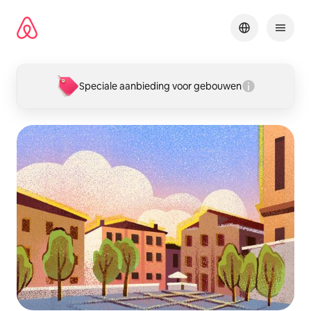
Ga
direct
naar
inhoud
Speciale aanbieding voor gebouwen