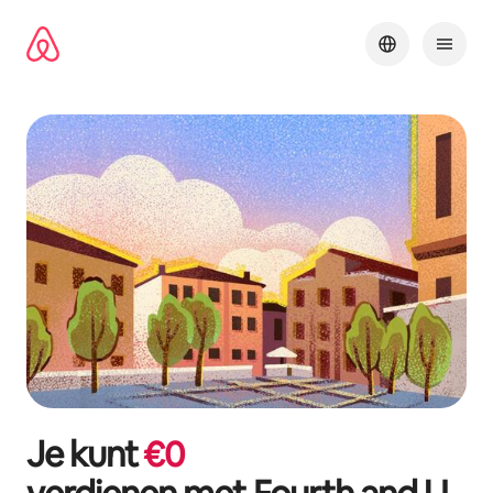
Ga
direct
naar
inhoud
Je kunt
€
0