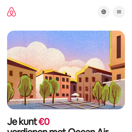
Ga
direct
naar
inhoud
Je kunt
€
0