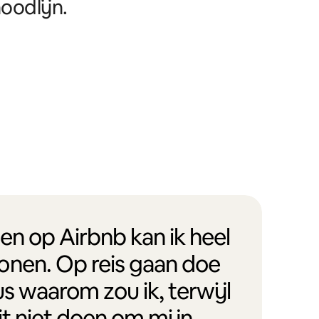
oodlijn.
en op Airbnb kan ik heel
onen. Op reis gaan doe
us waarom zou ik, terwijl
it niet doen om mijn