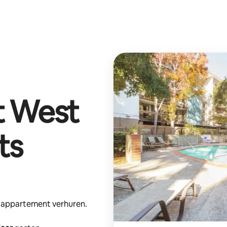
t
West
ts
e appartement verhuren.