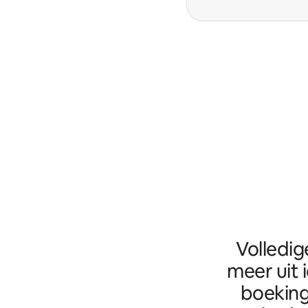
Volledig
meer uit 
boeking