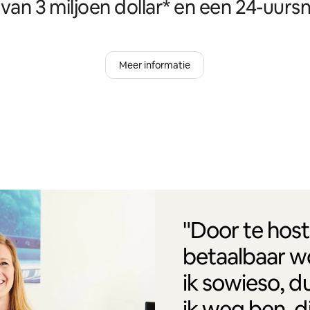
van 3 miljoen dollar* en een 24-uursn
Meer informatie
"Door te host
betaalbaar w
ik sowieso, d
ik weg ben, d