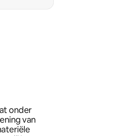
aat onder
eening van
ateriële