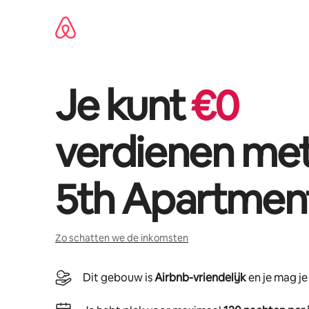
Ga
direct
naar
inhoud
Je kunt
€
0
verdienen me
5th Apartmen
Zo schatten we de inkomsten
Dit gebouw is
Airbnb-vriendelijk
en je mag j