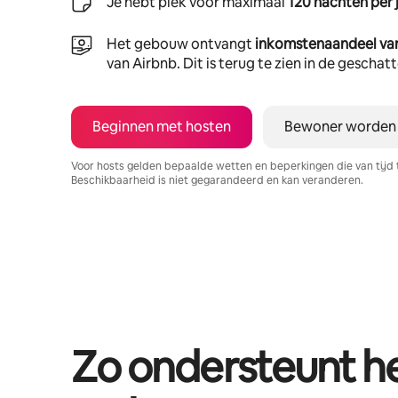
Je hebt plek voor maximaal
120 nachten per 
Het gebouw ontvangt
inkomstenaandeel va
van Airbnb. Dit is terug te zien in de gescha
Beginnen met hosten
Bewoner worden
Voor hosts gelden bepaalde wetten en beperkingen die van tijd 
Beschikbaarheid is niet gegarandeerd en kan veranderen.
Je potentiële inkomsten zijn €1703 per maand
Zo ondersteunt 