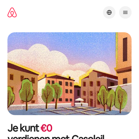
Ga
direct
naar
inhoud
Je kunt
€
0