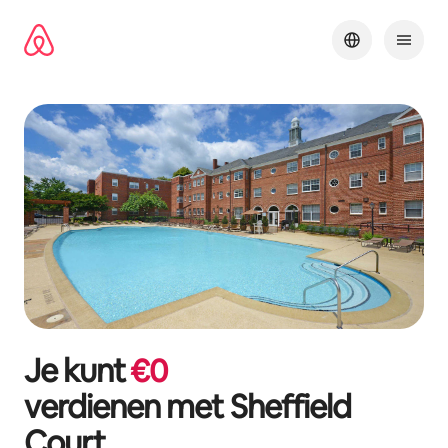
Ga
direct
naar
inhoud
Je kunt
€
0
verdienen met
Sheffield
Court