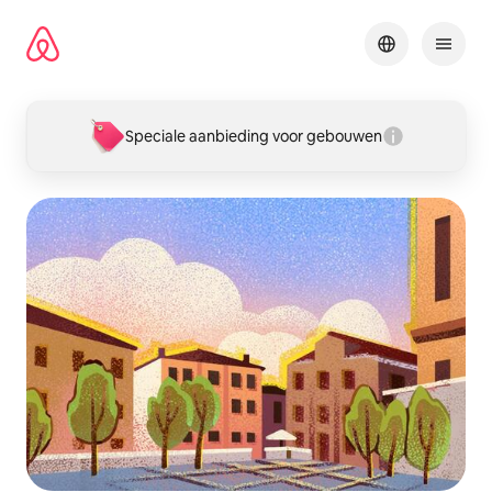
Ga
direct
naar
inhoud
Speciale aanbieding voor gebouwen