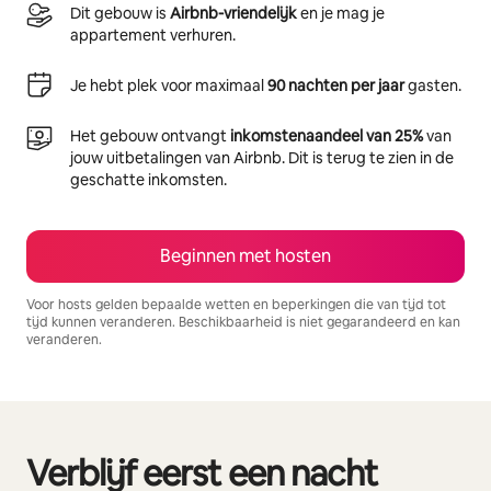
Dit gebouw is
Airbnb-vriendelijk
en je mag je
appartement verhuren.
Je hebt plek voor maximaal
90 nachten per jaar
gasten.
Het gebouw ontvangt
inkomstenaandeel van 25%
van
jouw uitbetalingen van Airbnb. Dit is terug te zien in de
geschatte inkomsten.
Beginnen met hosten
Voor hosts gelden bepaalde wetten en beperkingen die van tijd tot
tijd kunnen veranderen. Beschikbaarheid is niet gegarandeerd en kan
veranderen.
Je potentiële inkomsten zijn €506 per maand
Verblijf eerst een nacht
0 van 0 items weergegeven