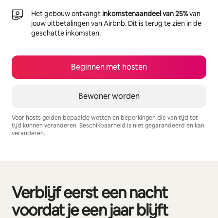
Het gebouw ontvangt
inkomstenaandeel van 25%
van
jouw uitbetalingen van Airbnb. Dit is terug te zien in de
geschatte inkomsten.
Beginnen met hosten
Bewoner worden
Voor hosts gelden bepaalde wetten en beperkingen die van tijd tot
tijd kunnen veranderen. Beschikbaarheid is niet gegarandeerd en kan
veranderen.
Je potentiële inkomsten zijn €542 per maand
Verblijf eerst een nacht
0 van 0 items weergegeven
voordat je een jaar blijft