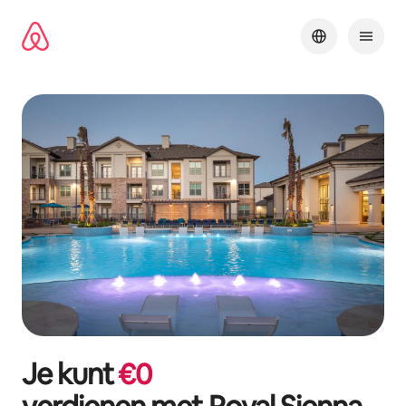
Ga
direct
naar
inhoud
Je kunt
€
0