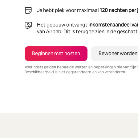
Je hebt plek voor maximaal
120 nachten per 
Het gebouw ontvangt
inkomstenaandeel va
van Airbnb. Dit is terug te zien in de gescha
Beginnen met hosten
Bewoner worden
Voor hosts gelden bepaalde wetten en beperkingen die van tijd 
Beschikbaarheid is niet gegarandeerd en kan veranderen.
Je potentiële inkomsten zijn €610 per maand