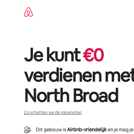
Ga
direct
naar
inhoud
Je kunt
€
0
verdienen me
North Broad
Zo schatten we de inkomsten
Dit gebouw is
Airbnb-vriendelijk
en je mag j