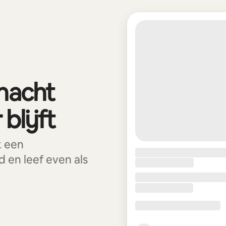
 nacht
blijft
k een
 en leef even als