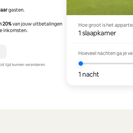
jaar
gasten.
n 20%
van jouw uitbetalingen
Hoe groot is het apparte
tte inkomsten.
1 slaapkamer
Hoeveel nachten ga je v
tot tijd kunnen veranderen.
1 nacht