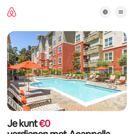
Ga
direct
naar
inhoud
Je kunt
€
0