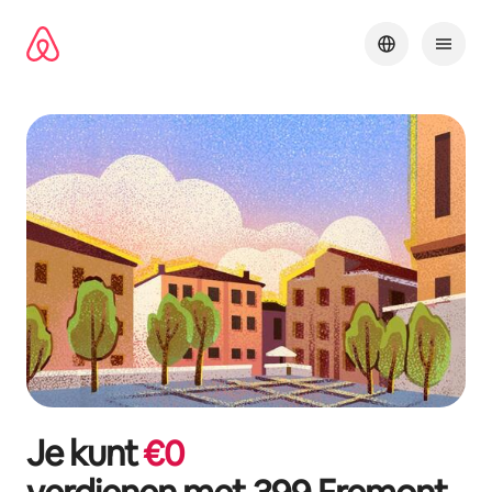
Ga
direct
naar
inhoud
Je kunt
€
0