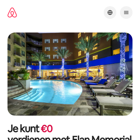
Ga
direct
naar
inhoud
Je kunt
€
0
verdienen met
Elan Memorial