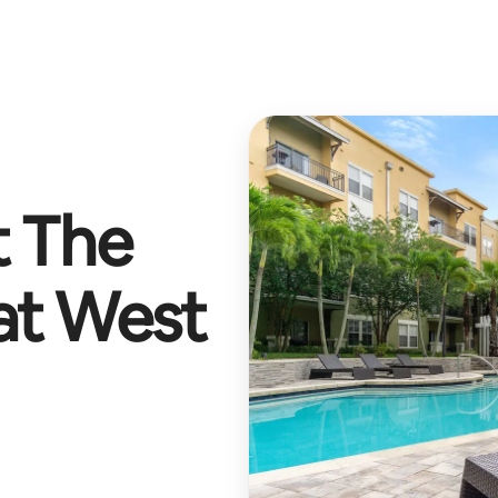
t
The
 at West