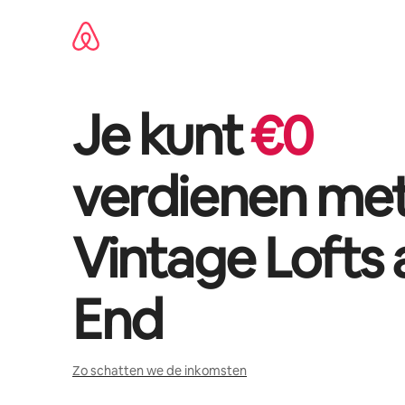
Ga
direct
naar
inhoud
Je kunt
€
0
verdienen me
Vintage Lofts
End
Zo schatten we de inkomsten