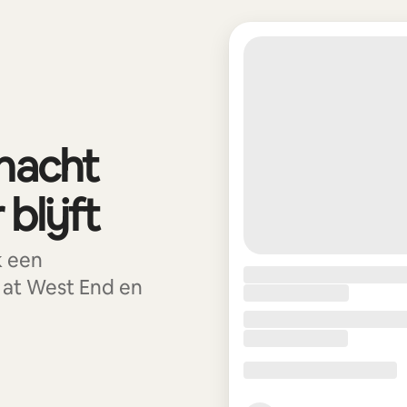
 nacht
blijft
k een
 at West End en