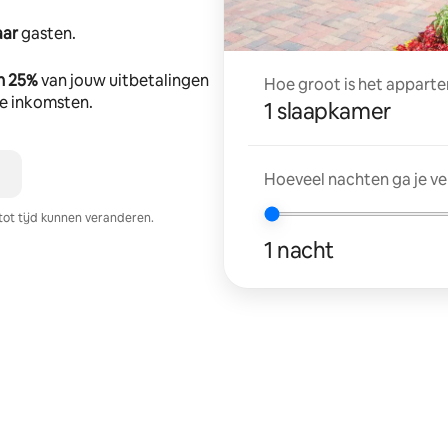
aar
gasten.
n 25%
van jouw uitbetalingen
Hoe groot is het apparte
tte inkomsten.
1 slaapkamer
Hoeveel nachten ga je v
tot tijd kunnen veranderen.
1 nacht