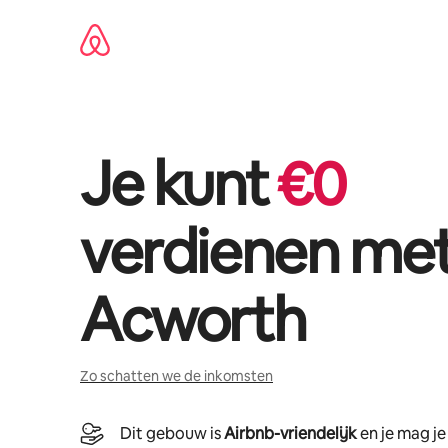
Ga
direct
naar
inhoud
Je kunt
€
0
verdienen me
Acworth
Zo schatten we de inkomsten
Dit gebouw is
Airbnb-vriendelijk
en je mag j