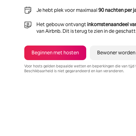
Je hebt plek voor maximaal
90 nachten per j
Het gebouw ontvangt
inkomstenaandeel va
van Airbnb. Dit is terug te zien in de gescha
Beginnen met hosten
Bewoner worden
Voor hosts gelden bepaalde wetten en beperkingen die van tijd 
Beschikbaarheid is niet gegarandeerd en kan veranderen.
Je potentiële inkomsten zijn €433 per maand