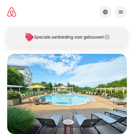
Ga
direct
naar
inhoud
Speciale aanbieding voor gebouwen