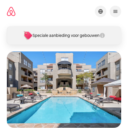
Ga
direct
naar
inhoud
Speciale aanbieding voor gebouwen