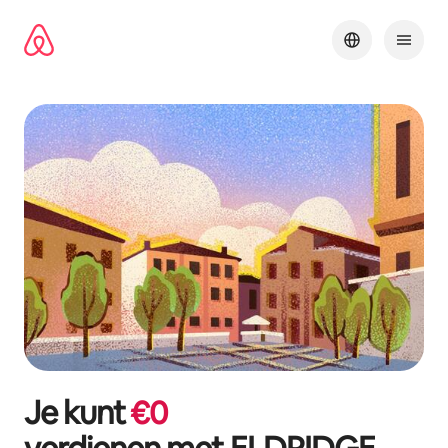
Ga
direct
naar
inhoud
Je kunt
€
0