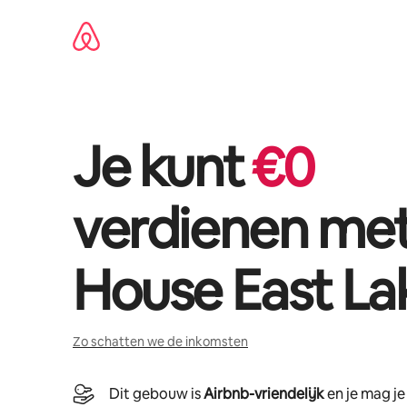
Ga
direct
naar
inhoud
Je kunt
€
0
verdienen me
House East La
Zo schatten we de inkomsten
Dit gebouw is
Airbnb-vriendelijk
en je mag j