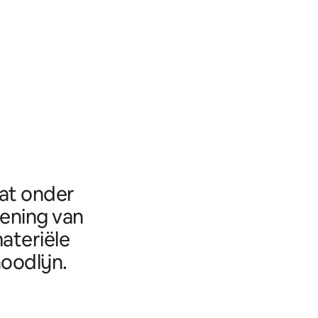
aat onder
eening van
ateriële
oodlijn.