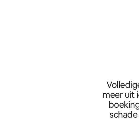
Volledig
meer uit 
boeking
schade 