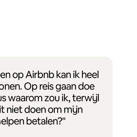
en op Airbnb kan ik heel
onen. Op reis gaan doe
us waarom zou ik, terwijl
it niet doen om mijn
helpen betalen?"