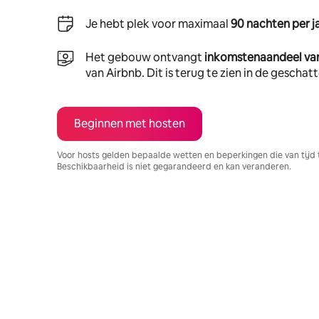
Je hebt plek voor maximaal
90 nachten per j
Het gebouw ontvangt
inkomstenaandeel va
van Airbnb. Dit is terug te zien in de gescha
Beginnen met hosten
Voor hosts gelden bepaalde wetten en beperkingen die van tijd 
Beschikbaarheid is niet gegarandeerd en kan veranderen.
Je potentiële inkomsten zijn €622 per maand