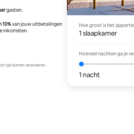
aar
gasten.
n 10%
van jouw uitbetalingen
Hoe groot is het apparte
tte inkomsten.
1 slaapkamer
Hoeveel nachten ga je v
tot tijd kunnen veranderen.
1 nacht